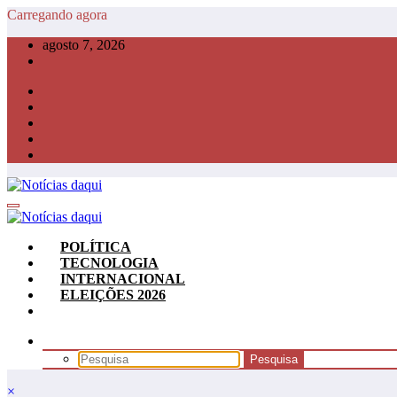
Pular
Carregando agora
para
agosto 7, 2026
o
conteúdo
POLÍTICA
TECNOLOGIA
INTERNACIONAL
ELEIÇÕES 2026
×