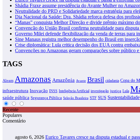
Shádia Fraxe assume presidência do Avante Mulher no Amazo
Neutralidade do PRD e Solidariedade marca estratégia para ele
Dia Nacional da Saúde: Dra. Shádia reforça defesa dos profiss
“Manas” conquista Melhor Direção e divide prêmio máximo d
Convenção do União Brasil confirma neutralidade para disputa 
Governo Milei defende flexibilização da venda de terras para in
Sine Manaus registra melhor desempenho do Brasil em inserçã
Crise diplomática: Lula critica decisão dos EUA contra embaixa
Convenções no Amazonas geram comparações sobre público e i
TAGS
Amazonas
Brasil
Amazônia
Copa do M
Aleam
cidadania
Avante
Ma
infraestrutura
Inovação
justiça
INSS
Inteligência Artificial
investigação
Lula
SUS
Sustentabilidade
saúde pública
Segurança Pública
STF
Seleção Brasileira
Recente
Populares
Comentário
agosto 6, 2026
Eurico Tavares cresce na disputa estadual e pass