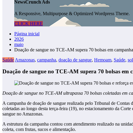
NewsCrunch Ads
A Responsive, Multipurpose & Optimized Wordpress Theme.
CLICK HERE
Página inicial
2026
maio
Doação de sangue no TCE-AM supera 70 bolsas em campanha 
Saúde
Amazonas
,
campanha
,
doação de sangue
,
Hemoam
,
Saúde
,
so
Doação de sangue no TCE-AM supera 70 bolsas em c
Doação de sangue no TCE-AM ultrapassa 70 bolsas coletadas em
A campanha de doação de sangue realizada pelo Tribunal de Contas
coletadas ao longo desta terça-feira (19), no estacionamento da Corte
sangue no Amazonas.
A estrutura da campanha contou com atendimento realizado na unida
coleta, com frutas, sucos e alimentação.