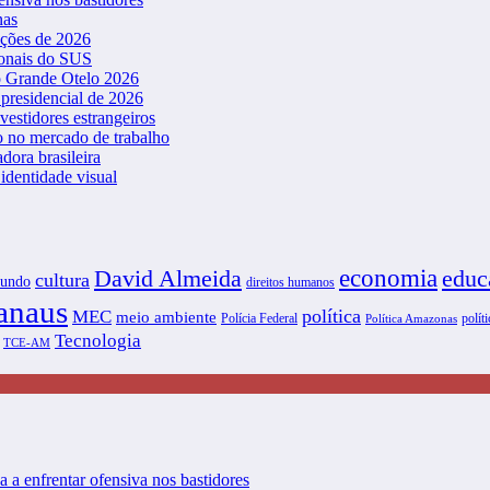
nas
ições de 2026
ionais do SUS
o Grande Otelo 2026
presidencial de 2026
vestidores estrangeiros
o no mercado de trabalho
dora brasileira
dentidade visual
David Almeida
economia
educ
cultura
undo
direitos humanos
naus
política
MEC
meio ambiente
Polícia Federal
políti
Política Amazonas
Tecnologia
TCE-AM
a a enfrentar ofensiva nos bastidores