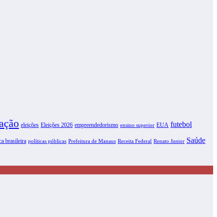
ação
futebol
eleições
Eleições 2026
empreendedorismo
EUA
ensino superior
Saúde
ca brasileira
políticas públicas
Prefeitura de Manaus
Receita Federal
Renato Junior