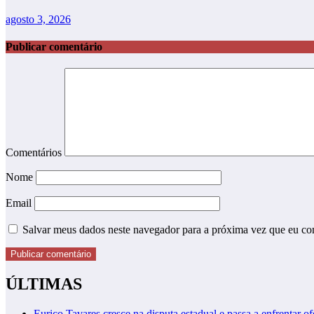
agosto 3, 2026
Publicar comentário
Comentários
Nome
Email
Salvar meus dados neste navegador para a próxima vez que eu co
ÚLTIMAS
Eurico Tavares cresce na disputa estadual e passa a enfrentar of