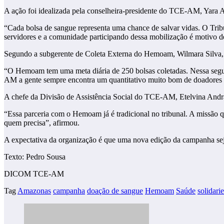
A ação foi idealizada pela conselheira-presidente do TCE-AM, Yara A
“Cada bolsa de sangue representa uma chance de salvar vidas. O Tr
servidores e a comunidade participando dessa mobilização é motivo de
Segundo a subgerente de Coleta Externa do Hemoam, Wilmara Silva, 
“O Hemoam tem uma meta diária de 250 bolsas coletadas. Nessa segu
AM a gente sempre encontra um quantitativo muito bom de doadores e
A chefe da Divisão de Assistência Social do TCE-AM, Etelvina Andrade,
“Essa parceria com o Hemoam já é tradicional no tribunal. A missão q
quem precisa”, afirmou.
A expectativa da organização é que uma nova edição da campanha sej
Texto: Pedro Sousa
DICOM TCE-AM
Tag
Amazonas
campanha
doação de sangue
Hemoam
Saúde
solidari