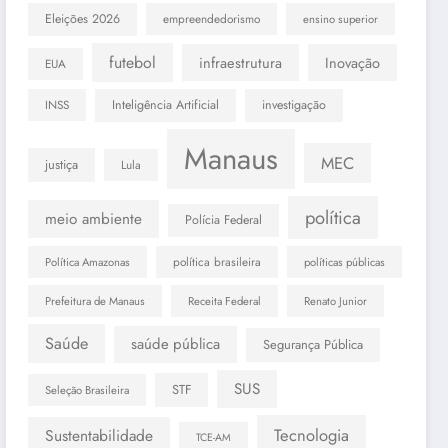
Eleições 2026
empreendedorismo
ensino superior
futebol
infraestrutura
Inovação
EUA
INSS
Inteligência Artificial
investigação
Manaus
MEC
justiça
Lula
política
meio ambiente
Polícia Federal
política brasileira
Política Amazonas
políticas públicas
Prefeitura de Manaus
Receita Federal
Renato Junior
Saúde
saúde pública
Segurança Pública
SUS
STF
Seleção Brasileira
Tecnologia
Sustentabilidade
TCE-AM