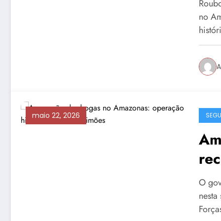
Roubo
no Am
histó
A
maio 22, 2026
SEG
Am
rec
dr
O gov
nesta 
Forç