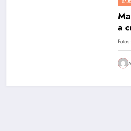
SAÚD
Mai
a c
Am
Fotos
A