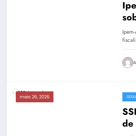
Ip
sob
irr
Ipem-
fiscal
A
maio 26, 2026
SEG
SS
de