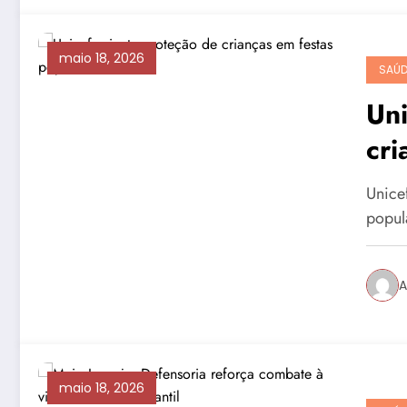
maio 18, 2026
SAÚD
Uni
cri
ev
Unice
popul
A
maio 18, 2026