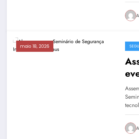
A
maio 18, 2026
SEG
As
ev
e t
Assem
Semin
tecno
A