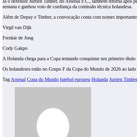
Já o defensor Jurrien Timber, do Arsenal F.C., também retorna após pe
semana e ganhou voto de confiança da comissão técnica holandesa.
Além de Depay e Timber, a convocação conta com nomes importante
Virgil van Dijk
Frenkie de Jong
Cody Gakpo
A Holanda chega para a Copa tentando conquistar seu primeiro título
Os holandeses estão no Grupo F da Copa do Mundo de 2026 ao lado de J
Tag
Arsenal
Copa do Mundo
futebol europeu
Holanda
Jurrien Timbe