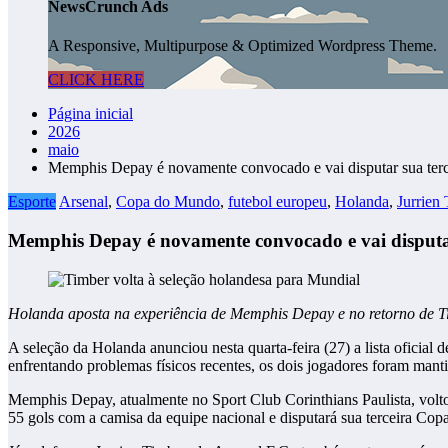
NewsCrunch Ads
A Responsive, Multipurpose & Optimized Wordpress Theme.
CLICK HERE
Página inicial
2026
maio
Memphis Depay é novamente convocado e vai disputar sua te
Esporte
Arsenal
,
Copa do Mundo
,
futebol europeu
,
Holanda
,
Jurrien
Memphis Depay é novamente convocado e vai disput
Holanda aposta na experiência de Memphis Depay e no retorno de
A seleção da Holanda anunciou nesta quarta-feira (27) a lista ofic
enfrentando problemas físicos recentes, os dois jogadores foram man
Memphis Depay, atualmente no Sport Club Corinthians Paulista, voltou
55 gols com a camisa da equipe nacional e disputará sua terceira Co