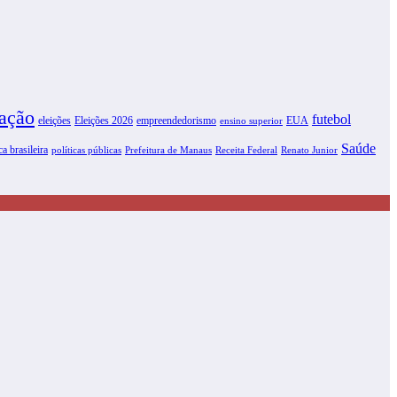
ação
futebol
eleições
Eleições 2026
empreendedorismo
EUA
ensino superior
Saúde
ca brasileira
políticas públicas
Prefeitura de Manaus
Receita Federal
Renato Junior