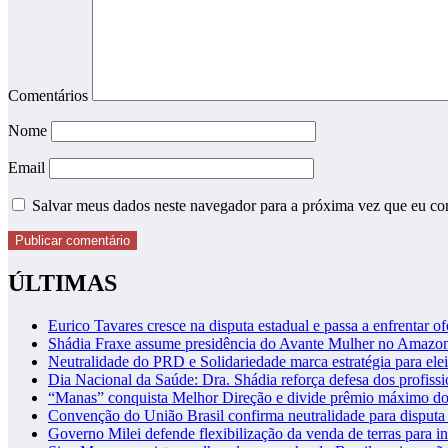
Comentários
Nome
Email
Salvar meus dados neste navegador para a próxima vez que eu co
ÚLTIMAS
Eurico Tavares cresce na disputa estadual e passa a enfrentar of
Shádia Fraxe assume presidência do Avante Mulher no Amazo
Neutralidade do PRD e Solidariedade marca estratégia para ele
Dia Nacional da Saúde: Dra. Shádia reforça defesa dos profiss
“Manas” conquista Melhor Direção e divide prêmio máximo d
Convenção do União Brasil confirma neutralidade para disputa 
Governo Milei defende flexibilização da venda de terras para in