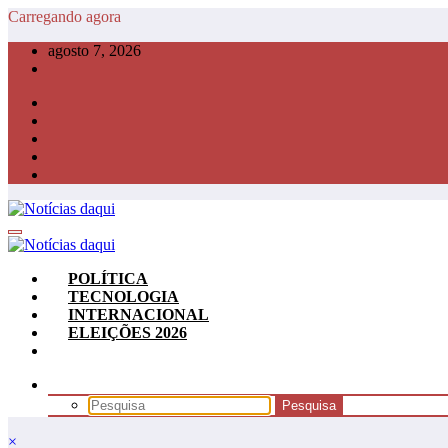
Pular
Carregando agora
para
agosto 7, 2026
o
conteúdo
POLÍTICA
TECNOLOGIA
INTERNACIONAL
ELEIÇÕES 2026
×