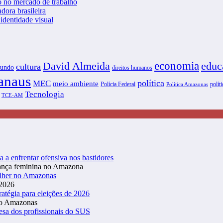
o no mercado de trabalho
dora brasileira
dentidade visual
David Almeida
economia
educ
cultura
undo
direitos humanos
naus
política
MEC
meio ambiente
Polícia Federal
políti
Política Amazonas
Tecnologia
TCE-AM
a a enfrentar ofensiva nos bastidores
ulher no Amazonas
atégia para eleições de 2026
esa dos profissionais do SUS