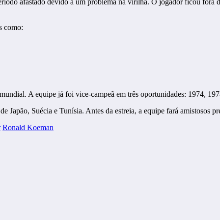
ríodo afastado devido a um problema na virilha. O jogador ficou fora da
s como:
 mundial. A equipe já foi vice-campeã em três oportunidades: 1974, 197
apão, Suécia e Tunísia. Antes da estreia, a equipe fará amistosos pre
r
Ronald Koeman