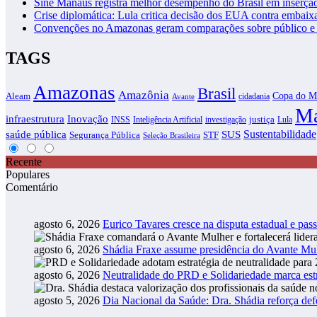
Sine Manaus registra melhor desempenho do Brasil em inserçã
Crise diplomática: Lula critica decisão dos EUA contra embaixa
Convenções no Amazonas geram comparações sobre público e i
TAGS
Amazonas
Brasil
Amazônia
Copa do M
Aleam
cidadania
Avante
Ma
infraestrutura
Inovação
justiça
INSS
Inteligência Artificial
investigação
Lula
SUS
Sustentabilidade
saúde pública
Segurança Pública
STF
Seleção Brasileira
Recente
Populares
Comentário
agosto 6, 2026
Eurico Tavares cresce na disputa estadual e pass
agosto 6, 2026
Shádia Fraxe assume presidência do Avante M
agosto 6, 2026
Neutralidade do PRD e Solidariedade marca estr
agosto 5, 2026
Dia Nacional da Saúde: Dra. Shádia reforça def