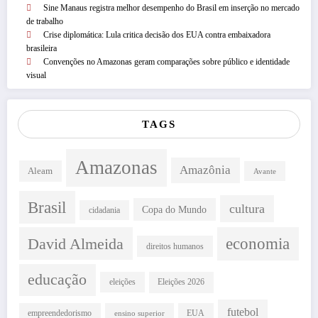
Sine Manaus registra melhor desempenho do Brasil em inserção no mercado
de trabalho
Crise diplomática: Lula critica decisão dos EUA contra embaixadora
brasileira
Convenções no Amazonas geram comparações sobre público e identidade
visual
TAGS
Amazonas
Amazônia
Aleam
Avante
Brasil
cultura
Copa do Mundo
cidadania
David Almeida
economia
direitos humanos
educação
eleições
Eleições 2026
futebol
empreendedorismo
EUA
ensino superior