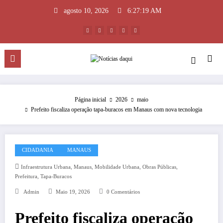
Pular
agosto 10, 2026
6:27:19 AM
para
o
conteúdo
Página inicial
2026
maio
Prefeito fiscaliza operação tapa-buracos em Manaus com nova tecnologia
CIDADANIA
MANAUS
,
,
,
,
Infraestrutura Urbana
Manaus
Mobilidade Urbana
Obras Públicas
,
Prefeitura
Tapa-Buracos
Admin
Maio 19, 2026
0 Comentários
Prefeito fiscaliza operação