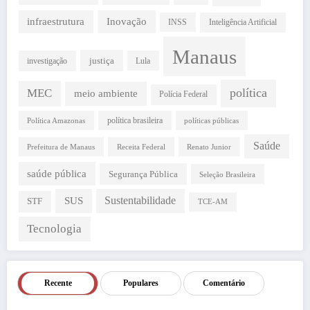
infraestrutura
Inovação
INSS
Inteligência Artificial
Manaus
justiça
investigação
Lula
política
MEC
meio ambiente
Polícia Federal
política brasileira
Política Amazonas
políticas públicas
Saúde
Prefeitura de Manaus
Receita Federal
Renato Junior
saúde pública
Segurança Pública
Seleção Brasileira
SUS
Sustentabilidade
STF
TCE-AM
Tecnologia
Recente
Populares
Comentário