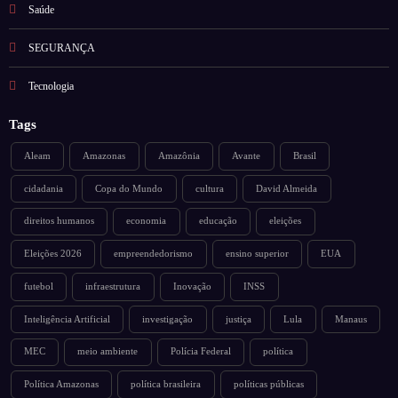
Saúde
SEGURANÇA
Tecnologia
Tags
Aleam
Amazonas
Amazônia
Avante
Brasil
cidadania
Copa do Mundo
cultura
David Almeida
direitos humanos
economia
educação
eleições
Eleições 2026
empreendedorismo
ensino superior
EUA
futebol
infraestrutura
Inovação
INSS
Inteligência Artificial
investigação
justiça
Lula
Manaus
MEC
meio ambiente
Polícia Federal
política
Política Amazonas
política brasileira
políticas públicas