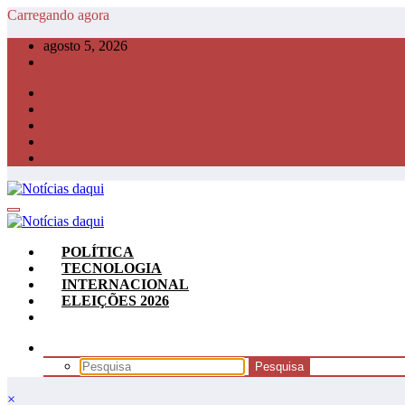
Pular
Carregando agora
para
agosto 5, 2026
o
conteúdo
POLÍTICA
TECNOLOGIA
INTERNACIONAL
ELEIÇÕES 2026
×