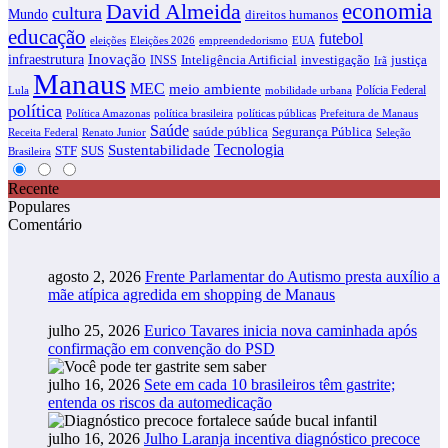
economia
David Almeida
cultura
Mundo
direitos humanos
educação
futebol
eleições
EUA
Eleições 2026
empreendedorismo
infraestrutura
Inovação
justiça
INSS
Inteligência Artificial
investigação
Irã
Manaus
MEC
meio ambiente
Polícia Federal
Lula
mobilidade urbana
política
Política Amazonas
política brasileira
políticas públicas
Prefeitura de Manaus
Saúde
saúde pública
Segurança Pública
Receita Federal
Renato Junior
Seleção
Tecnologia
Sustentabilidade
STF
SUS
Brasileira
Recente
Populares
Comentário
agosto 2, 2026
Frente Parlamentar do Autismo presta auxílio a
mãe atípica agredida em shopping de Manaus
julho 25, 2026
Eurico Tavares inicia nova caminhada após
confirmação em convenção do PSD
julho 16, 2026
Sete em cada 10 brasileiros têm gastrite;
entenda os riscos da automedicação
julho 16, 2026
Julho Laranja incentiva diagnóstico precoce