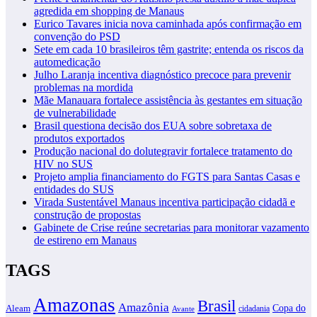
agredida em shopping de Manaus
Eurico Tavares inicia nova caminhada após confirmação em
convenção do PSD
Sete em cada 10 brasileiros têm gastrite; entenda os riscos da
automedicação
Julho Laranja incentiva diagnóstico precoce para prevenir
problemas na mordida
Mãe Manauara fortalece assistência às gestantes em situação
de vulnerabilidade
Brasil questiona decisão dos EUA sobre sobretaxa de
produtos exportados
Produção nacional do dolutegravir fortalece tratamento do
HIV no SUS
Projeto amplia financiamento do FGTS para Santas Casas e
entidades do SUS
Virada Sustentável Manaus incentiva participação cidadã e
construção de propostas
Gabinete de Crise reúne secretarias para monitorar vazamento
de estireno em Manaus
TAGS
Amazonas
Brasil
Amazônia
Copa do
Aleam
cidadania
Avante