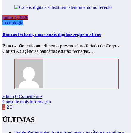
junho 3, 2026
Tecnologia
Bancos fecham, mas canais digitais seguem ativos
Bancos não terão atendimento presencial no feriado de Corpus
Christi As agências bancárias estarão fechadas…
admin
0 Comentários
Consulte mais informação
Paginação
1
2
3
de
ÚLTIMAS
posts
Frente Parlamentar do Autismo presta auxílio a mãe atípica