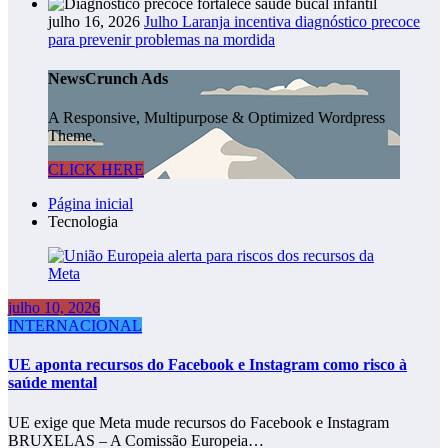
julho 16, 2026
Julho Laranja incentiva diagnóstico precoce
para prevenir problemas na mordida
NewsCrunch Ads
A Responsive, Multipurpose & Optimized Wordpress
Theme.
CLICK HERE
Página inicial
Tecnologia
julho 10, 2026
INTERNACIONAL
UE aponta recursos do Facebook e Instagram como risco à
saúde mental
UE exige que Meta mude recursos do Facebook e Instagram
BRUXELAS – A Comissão Europeia…