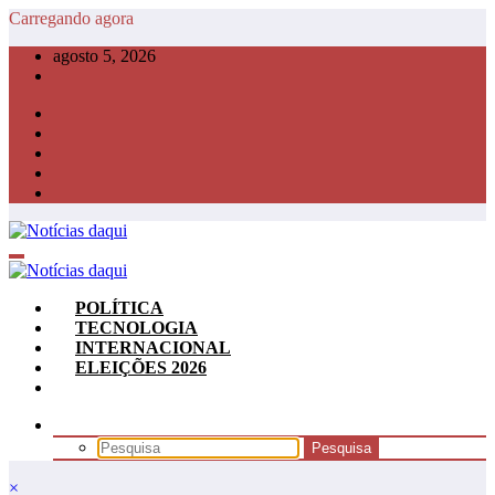
Pular
Carregando agora
para
agosto 5, 2026
o
conteúdo
POLÍTICA
TECNOLOGIA
INTERNACIONAL
ELEIÇÕES 2026
×