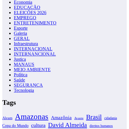
Economia
EDUCAÇÃO
ELEIÇÕES 2026
EMPREGO
ENTRETENIMENTO
Esporte
Galeria
GERAL
Infraestrutura
INTERNACIONAL
INTERNANCIONAL
Justiça
MANAUS
MEIO AMBIENTE
Política
Saúde
SEGURANÇA
Tecnologia
Tags
Amazonas
Brasil
Amazônia
Aleam
cidadania
Avante
David Almeida
cultura
Copa do Mundo
direitos humanos