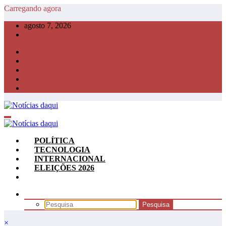
Pular
Carregando agora
para
agosto 7, 2026
o
conteúdo
POLÍTICA
TECNOLOGIA
INTERNACIONAL
ELEIÇÕES 2026
×