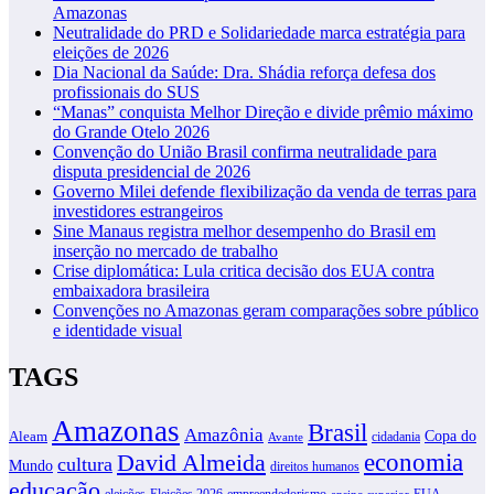
Amazonas
Neutralidade do PRD e Solidariedade marca estratégia para
eleições de 2026
Dia Nacional da Saúde: Dra. Shádia reforça defesa dos
profissionais do SUS
“Manas” conquista Melhor Direção e divide prêmio máximo
do Grande Otelo 2026
Convenção do União Brasil confirma neutralidade para
disputa presidencial de 2026
Governo Milei defende flexibilização da venda de terras para
investidores estrangeiros
Sine Manaus registra melhor desempenho do Brasil em
inserção no mercado de trabalho
Crise diplomática: Lula critica decisão dos EUA contra
embaixadora brasileira
Convenções no Amazonas geram comparações sobre público
e identidade visual
TAGS
Amazonas
Brasil
Amazônia
Copa do
Aleam
cidadania
Avante
David Almeida
economia
cultura
Mundo
direitos humanos
educação
eleições
Eleições 2026
empreendedorismo
EUA
ensino superior