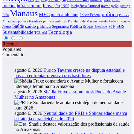
futebol
infraestrutura
Inovação
justiça
INSS
Inteligência Artificial
investigação
Manaus
política
MEC
meio ambiente
Lula
Polícia Federal
Política
política brasileira
Amazonas
políticas públicas
Prefeitura de Manaus
Receita Federal
Renato
Saúde
SUS
saúde pública
Segurança Pública
STF
Junior
Seleção Brasileira
Tecnologia
Sustentabilidade
TCE-AM
Recente
Populares
Comentário
agosto 6, 2026
Eurico Tavares cresce na disputa estadual e
passa a enfrentar ofensiva nos bastidores
agosto 6, 2026
Shádia Fraxe assume presidência do Avante
Mulher no Amazonas
agosto 6, 2026
Neutralidade do PRD e Solidariedade marca
estratégia para eleições de 2026