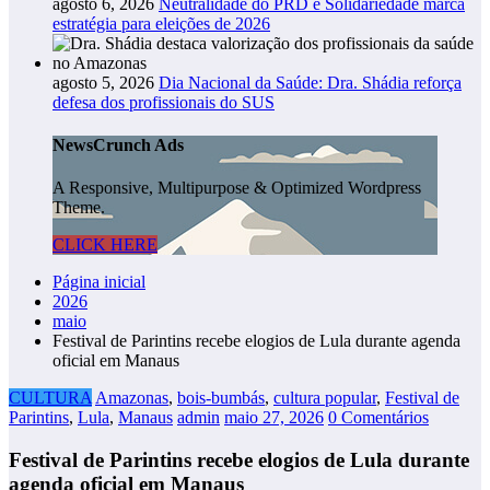
agosto 6, 2026
Neutralidade do PRD e Solidariedade marca
estratégia para eleições de 2026
agosto 5, 2026
Dia Nacional da Saúde: Dra. Shádia reforça
defesa dos profissionais do SUS
NewsCrunch Ads
A Responsive, Multipurpose & Optimized Wordpress
Theme.
CLICK HERE
Página inicial
2026
maio
Festival de Parintins recebe elogios de Lula durante agenda
oficial em Manaus
CULTURA
Amazonas
,
bois-bumbás
,
cultura popular
,
Festival de
Parintins
,
Lula
,
Manaus
admin
maio 27, 2026
0 Comentários
Festival de Parintins recebe elogios de Lula durante
agenda oficial em Manaus