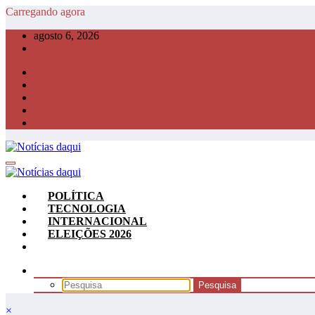
Pular
Carregando agora
para
agosto 6, 2026
o
conteúdo
POLÍTICA
TECNOLOGIA
INTERNACIONAL
ELEIÇÕES 2026
×