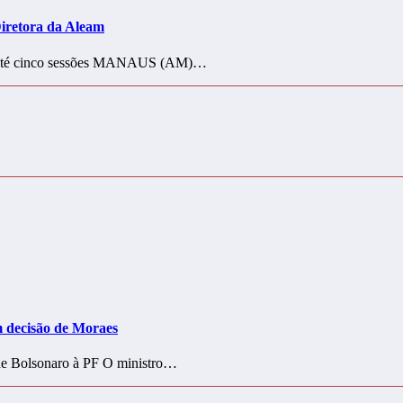
Diretora da Aleam
 em até cinco sessões MANAUS (AM)…
m decisão de Moraes
 de Bolsonaro à PF O ministro…