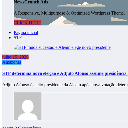
NewsCrunch Ads
A Responsive, Multipurpose & Optimized Wordpress Theme.
CLICK HERE
Página inicial
STF
julho 15, 2026
Amazonas
STF determina nova eleição e Adjuto Afonso assume presidência
Adjuto Afonso é eleito presidente da Aleam após nova votação det