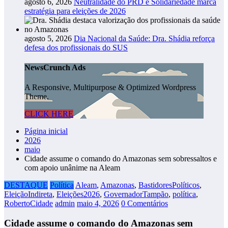
agosto 6, 2026
Neutralidade do PRD e Solidariedade marca
estratégia para eleições de 2026
agosto 5, 2026
Dia Nacional da Saúde: Dra. Shádia reforça
defesa dos profissionais do SUS
NewsCrunch Ads
A Responsive, Multipurpose & Optimized Wordpress
Theme.
CLICK HERE
Página inicial
2026
maio
Cidade assume o comando do Amazonas sem sobressaltos e
com apoio unânime na Aleam
DESTAQUE
Política
Aleam
,
Amazonas
,
BastidoresPolíticos
,
EleiçãoIndireta
,
Eleições2026
,
GovernadorTampão
,
política
,
RobertoCidade
admin
maio 4, 2026
0 Comentários
Cidade assume o comando do Amazonas sem