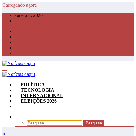
Pular
Carregando agora
para
agosto 8, 2026
o
conteúdo
POLÍTICA
TECNOLOGIA
INTERNACIONAL
ELEIÇÕES 2026
×