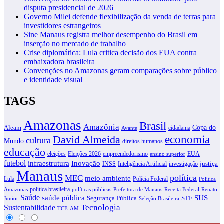
disputa presidencial de 2026
Governo Milei defende flexibilização da venda de terras para
investidores estrangeiros
Sine Manaus registra melhor desempenho do Brasil em
inserção no mercado de trabalho
Crise diplomática: Lula critica decisão dos EUA contra
embaixadora brasileira
Convenções no Amazonas geram comparações sobre público
e identidade visual
TAGS
Amazonas
Brasil
Amazônia
Copa do
Aleam
cidadania
Avante
David Almeida
economia
cultura
Mundo
direitos humanos
educação
eleições
Eleições 2026
empreendedorismo
EUA
ensino superior
futebol
infraestrutura
Inovação
justiça
INSS
Inteligência Artificial
investigação
Manaus
política
MEC
meio ambiente
Lula
Polícia Federal
Política
política brasileira
Amazonas
políticas públicas
Prefeitura de Manaus
Receita Federal
Renato
Saúde
SUS
saúde pública
Segurança Pública
STF
Junior
Seleção Brasileira
Tecnologia
Sustentabilidade
TCE-AM