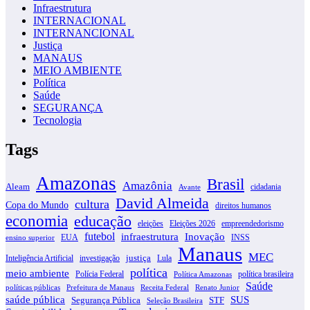
Infraestrutura
INTERNACIONAL
INTERNANCIONAL
Justiça
MANAUS
MEIO AMBIENTE
Política
Saúde
SEGURANÇA
Tecnologia
Tags
Amazonas
Brasil
Amazônia
Aleam
cidadania
Avante
David Almeida
cultura
Copa do Mundo
direitos humanos
economia
educação
eleições
Eleições 2026
empreendedorismo
futebol
infraestrutura
Inovação
EUA
INSS
ensino superior
Manaus
MEC
justiça
Inteligência Artificial
investigação
Lula
política
meio ambiente
Polícia Federal
política brasileira
Política Amazonas
Saúde
políticas públicas
Prefeitura de Manaus
Receita Federal
Renato Junior
SUS
saúde pública
Segurança Pública
STF
Seleção Brasileira