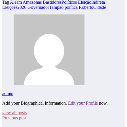
Tag
Aleam
Amazonas
BastidoresPolíticos
EleiçãoIndireta
Eleições2026
GovernadorTampão
política
RobertoCidade
admin
Add your Biographical Information.
Edit your Profile
now.
view all posts
Previous post