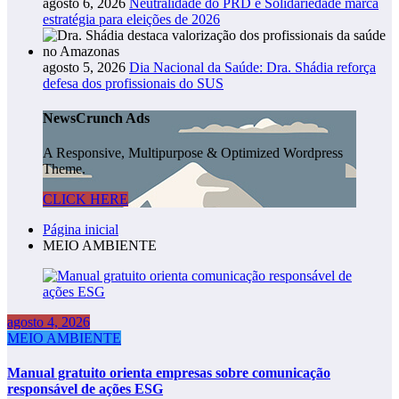
agosto 6, 2026
Neutralidade do PRD e Solidariedade marca
estratégia para eleições de 2026
agosto 5, 2026
Dia Nacional da Saúde: Dra. Shádia reforça
defesa dos profissionais do SUS
NewsCrunch Ads
A Responsive, Multipurpose & Optimized Wordpress
Theme.
CLICK HERE
Página inicial
MEIO AMBIENTE
agosto 4, 2026
MEIO AMBIENTE
Manual gratuito orienta empresas sobre comunicação
responsável de ações ESG