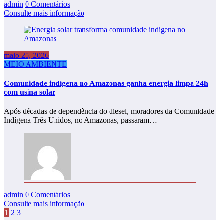
admin
0 Comentários
Consulte mais informação
maio 25, 2026
MEIO AMBIENTE
Comunidade indígena no Amazonas ganha energia limpa 24h
com usina solar
Após décadas de dependência do diesel, moradores da Comunidade
Indígena Três Unidos, no Amazonas, passaram…
admin
0 Comentários
Consulte mais informação
Paginação
1
2
3