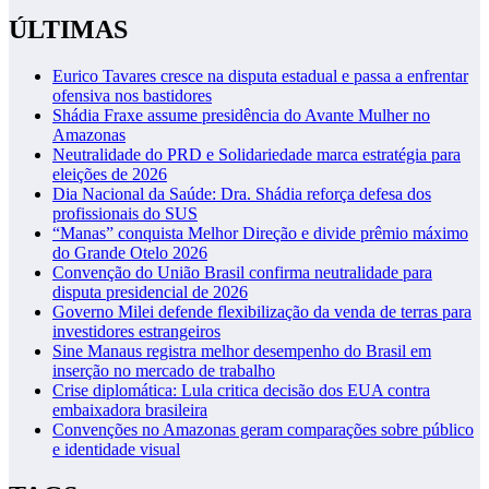
de
ÚLTIMAS
posts
Eurico Tavares cresce na disputa estadual e passa a enfrentar
ofensiva nos bastidores
Shádia Fraxe assume presidência do Avante Mulher no
Amazonas
Neutralidade do PRD e Solidariedade marca estratégia para
eleições de 2026
Dia Nacional da Saúde: Dra. Shádia reforça defesa dos
profissionais do SUS
“Manas” conquista Melhor Direção e divide prêmio máximo
do Grande Otelo 2026
Convenção do União Brasil confirma neutralidade para
disputa presidencial de 2026
Governo Milei defende flexibilização da venda de terras para
investidores estrangeiros
Sine Manaus registra melhor desempenho do Brasil em
inserção no mercado de trabalho
Crise diplomática: Lula critica decisão dos EUA contra
embaixadora brasileira
Convenções no Amazonas geram comparações sobre público
e identidade visual