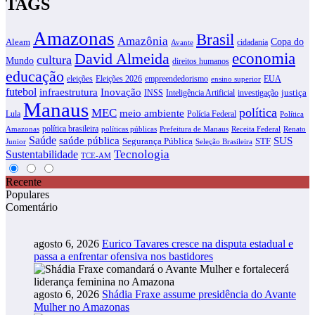
TAGS
Amazonas
Brasil
Amazônia
Copa do
Aleam
cidadania
Avante
David Almeida
economia
cultura
Mundo
direitos humanos
educação
eleições
Eleições 2026
empreendedorismo
EUA
ensino superior
futebol
infraestrutura
Inovação
justiça
INSS
Inteligência Artificial
investigação
Manaus
política
MEC
meio ambiente
Lula
Polícia Federal
Política
política brasileira
Amazonas
políticas públicas
Prefeitura de Manaus
Receita Federal
Renato
Saúde
SUS
saúde pública
Segurança Pública
STF
Junior
Seleção Brasileira
Tecnologia
Sustentabilidade
TCE-AM
Recente
Populares
Comentário
agosto 6, 2026
Eurico Tavares cresce na disputa estadual e
passa a enfrentar ofensiva nos bastidores
agosto 6, 2026
Shádia Fraxe assume presidência do Avante
Mulher no Amazonas