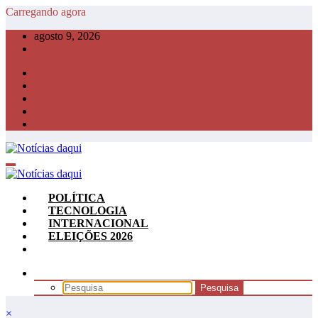
Pular
Carregando agora
para
agosto 9, 2026
o
conteúdo
POLÍTICA
TECNOLOGIA
INTERNACIONAL
ELEIÇÕES 2026
×