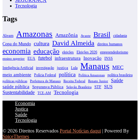
SEGURANÇA
Tecnologia
Tags
Amazonas
Brasil
Amazônia
Aleam
cidadania
Avante
David Almeida
cultura
Copa do Mundo
direitos humanos
economia
educação
eleições
Eleições 2026
empreendedorismo
futebol
infraestrutura
Inovação
EUA
INSS
ensino superior
Manaus
MEC
justiça
Inteligência Artificial
investigação
Lula
política
meio ambiente
Polícia Federal
política brasileira
Política Amazonas
Saúde
políticas públicas
Prefeitura de Manaus
Receita Federal
Renato Junior
SUS
saúde pública
Segurança Pública
STF
Seleção Brasileira
Tecnologia
Sustentabilidade
TCE-AM
Economia
Justiça
Saúde
Tecnologia
© 2026 Direitos Reservados
Portal Notícias daqui
| Powered By
SpiceThemes