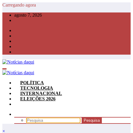
Pular
Carregando agora
para
agosto 7, 2026
o
conteúdo
POLÍTICA
TECNOLOGIA
INTERNACIONAL
ELEIÇÕES 2026
×