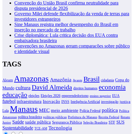
Convenção do União Brasil confirma neutralidade para
disputa presidencial de 2026
Governo Milei defende flexibilização da venda de terras para
investidores estrangeiros
Sine Manaus registra melhor desempenho do Brasil em
inserção no mercado de trabalho
Crise diplomática: Lula critica decisão dos EUA contra
embaixadora brasileira
Convenções no Amazonas geram comparações sobre público
e identidade visual
TAGS
Amazonas
Brasil
Amazônia
Copa do
Aleam
cidadania
Avante
David Almeida
economia
cultura
Mundo
direitos humanos
educação
eleições
Eleições 2026
empreendedorismo
EUA
ensino superior
futebol
infraestrutura
Inovação
justiça
INSS
Inteligência Artificial
investigação
Manaus
política
MEC
meio ambiente
Lula
Polícia Federal
Política
política brasileira
Amazonas
políticas públicas
Prefeitura de Manaus
Receita Federal
Renato
Saúde
SUS
saúde pública
Segurança Pública
STF
Junior
Seleção Brasileira
Tecnologia
Sustentabilidade
TCE-AM