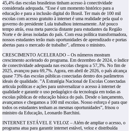
45,4% das escolas brasileiras tinham acesso à conectividade
considerada adequada. “Esse é um momento histórico para a
educação e para a inclusão digital do Brasil. Ter mais de 100 mil
escolas com acesso gratuito à internet é uma realidade pela qual o
governo do presidente Lula trabalhou intensamente. Até pouco
tempo atrás, essa meta parecia distante para estudantes da Região
Norte e de áreas isoladas do país. Com essa política transformadora,
nossos estudantes terão mais oportunidades de aprendizado e portas
abertas para o mercado de trabalho”, afirmou o ministro.
CRESCIMENTO ACELERADO – Os números mostram
crescimento acelerado do programa. Em dezembro de 2024, o índice
de conectividade adequada nas escolas chegou a 57,3%. No fim de
2025, avançou para 69,7%. Agora, em abril de 2026, o país alcança
quase 73% das escolas públicas conectadas dentro dos parâmetros
ideais de qualidade. ”A Estratégia Nacional de Escolas Conectadas
articula políticas e ações para universalizar o acesso à internet de
qualidade e garantir o uso pedagógico da tecnologia em todas as
escolas públicas de educação básica do país. Desde o lançamento,
avançamos e chegamos a 100 mil escolas. Nosso esforço é para que
todos os estudantes tenham as mesmas oportunidades”, frisou o
ministro da Educação, Leonardo Barchini.
INTERNET ESTÁVEL E VELOZ – Além de ampliar o acesso, o
programa atua para garantir internet estável, veloz e distribuída