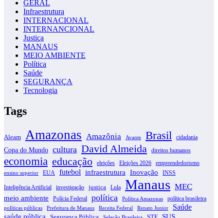
GERAL
Infraestrutura
INTERNACIONAL
INTERNANCIONAL
Justiça
MANAUS
MEIO AMBIENTE
Política
Saúde
SEGURANÇA
Tecnologia
Tags
Amazonas
Brasil
Amazônia
Aleam
cidadania
Avante
David Almeida
cultura
Copa do Mundo
direitos humanos
economia
educação
eleições
Eleições 2026
empreendedorismo
futebol
infraestrutura
Inovação
EUA
INSS
ensino superior
Manaus
MEC
justiça
Inteligência Artificial
investigação
Lula
política
meio ambiente
Polícia Federal
política brasileira
Política Amazonas
Saúde
políticas públicas
Prefeitura de Manaus
Receita Federal
Renato Junior
SUS
saúde pública
Segurança Pública
STF
Seleção Brasileira