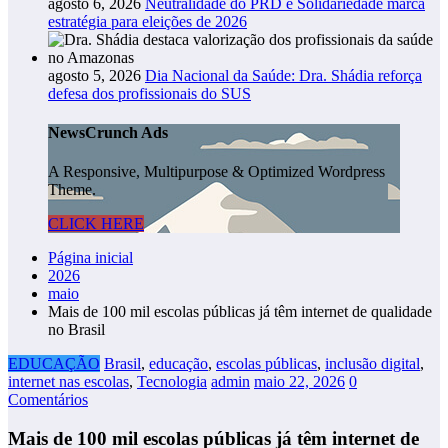
agosto 6, 2026
Neutralidade do PRD e Solidariedade marca
estratégia para eleições de 2026
agosto 5, 2026
Dia Nacional da Saúde: Dra. Shádia reforça
defesa dos profissionais do SUS
NewsCrunch Ads
A Responsive, Multipurpose & Optimized Wordpress
Theme.
CLICK HERE
Página inicial
2026
maio
Mais de 100 mil escolas públicas já têm internet de qualidade
no Brasil
EDUCAÇÃO
Brasil
,
educação
,
escolas públicas
,
inclusão digital
,
internet nas escolas
,
Tecnologia
admin
maio 22, 2026
0
Comentários
Mais de 100 mil escolas públicas já têm internet de