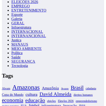
ELEIÇÕES 2026
EMPREGO
ENTRETENIMENTO
Esporte
Galeria
GERAL
Infraestrutura
INTERNACIONAL
INTERNANCIONAL
Justiça
MANAUS
MEIO AMBIENTE
Política
Saúde
SEGURANÇA
Tecnologia
Tags
Amazonas
Brasil
Amazônia
Aleam
cidadania
Avante
David Almeida
cultura
Copa do Mundo
direitos humanos
economia
educação
eleições
Eleições 2026
empreendedorismo
futebol
infraestrutura
Inovação
EUA
INSS
ensino superior