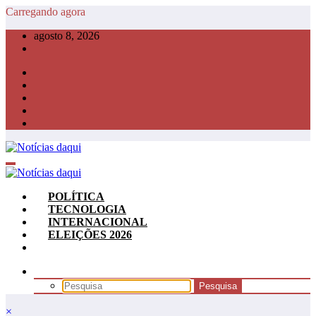
Pular
Carregando agora
para
agosto 8, 2026
o
conteúdo
POLÍTICA
TECNOLOGIA
INTERNACIONAL
ELEIÇÕES 2026
×