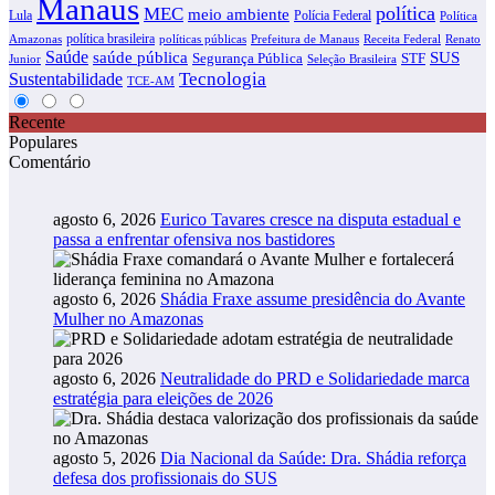
Manaus
política
MEC
meio ambiente
Lula
Polícia Federal
Política
política brasileira
Amazonas
políticas públicas
Prefeitura de Manaus
Receita Federal
Renato
Saúde
SUS
saúde pública
Segurança Pública
STF
Junior
Seleção Brasileira
Tecnologia
Sustentabilidade
TCE-AM
Recente
Populares
Comentário
agosto 6, 2026
Eurico Tavares cresce na disputa estadual e
passa a enfrentar ofensiva nos bastidores
agosto 6, 2026
Shádia Fraxe assume presidência do Avante
Mulher no Amazonas
agosto 6, 2026
Neutralidade do PRD e Solidariedade marca
estratégia para eleições de 2026
agosto 5, 2026
Dia Nacional da Saúde: Dra. Shádia reforça
defesa dos profissionais do SUS