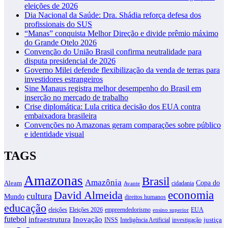
eleições de 2026
Dia Nacional da Saúde: Dra. Shádia reforça defesa dos
profissionais do SUS
“Manas” conquista Melhor Direção e divide prêmio máximo
do Grande Otelo 2026
Convenção do União Brasil confirma neutralidade para
disputa presidencial de 2026
Governo Milei defende flexibilização da venda de terras para
investidores estrangeiros
Sine Manaus registra melhor desempenho do Brasil em
inserção no mercado de trabalho
Crise diplomática: Lula critica decisão dos EUA contra
embaixadora brasileira
Convenções no Amazonas geram comparações sobre público
e identidade visual
TAGS
Amazonas
Brasil
Amazônia
Copa do
Aleam
cidadania
Avante
David Almeida
economia
cultura
Mundo
direitos humanos
educação
eleições
Eleições 2026
empreendedorismo
EUA
ensino superior
futebol
infraestrutura
Inovação
justiça
INSS
Inteligência Artificial
investigação