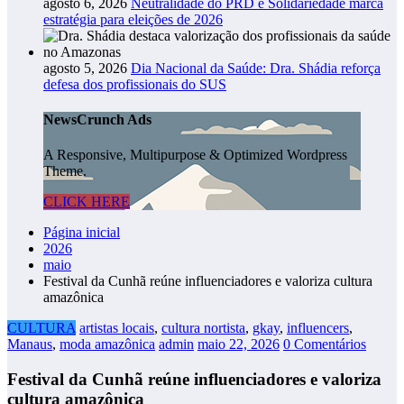
agosto 6, 2026
Neutralidade do PRD e Solidariedade marca
estratégia para eleições de 2026
agosto 5, 2026
Dia Nacional da Saúde: Dra. Shádia reforça
defesa dos profissionais do SUS
NewsCrunch Ads
A Responsive, Multipurpose & Optimized Wordpress
Theme.
CLICK HERE
Página inicial
2026
maio
Festival da Cunhã reúne influenciadores e valoriza cultura
amazônica
CULTURA
artistas locais
,
cultura nortista
,
gkay
,
influencers
,
Manaus
,
moda amazônica
admin
maio 22, 2026
0 Comentários
Festival da Cunhã reúne influenciadores e valoriza
cultura amazônica