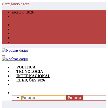
Pular
Carregando agora
para
agosto 6, 2026
o
conteúdo
POLÍTICA
TECNOLOGIA
INTERNACIONAL
ELEIÇÕES 2026
×