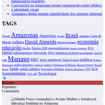
embaixadora brasileira
Convenções no Amazonas geram comparações sobre público
e identidade visual
Assinatura digital garante autenticidade dos sistemas eleitorais
TAGS
Amazonas
Brasil
Amazônia
Copa do
Aleam
cidadania
Avante
David Almeida
economia
cultura
Mundo
direitos humanos
educação
eleições
Eleições 2026
empreendedorismo
EUA
ensino superior
futebol
infraestrutura
Inovação
justiça
INSS
Inteligência Artificial
investigação
Manaus
política
MEC
meio ambiente
Lula
Polícia Federal
Política
política brasileira
Amazonas
políticas públicas
Prefeitura de Manaus
Receita Federal
Renato
Saúde
SUS
saúde pública
Segurança Pública
STF
Junior
Seleção Brasileira
Tecnologia
Sustentabilidade
TCE-AM
Recente
Populares
Comentário