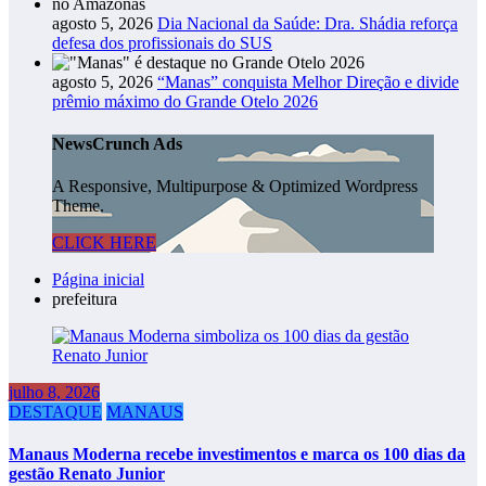
agosto 5, 2026
Dia Nacional da Saúde: Dra. Shádia reforça
defesa dos profissionais do SUS
agosto 5, 2026
“Manas” conquista Melhor Direção e divide
prêmio máximo do Grande Otelo 2026
NewsCrunch Ads
A Responsive, Multipurpose & Optimized Wordpress
Theme.
CLICK HERE
Página inicial
prefeitura
julho 8, 2026
DESTAQUE
MANAUS
Manaus Moderna recebe investimentos e marca os 100 dias da
gestão Renato Junior