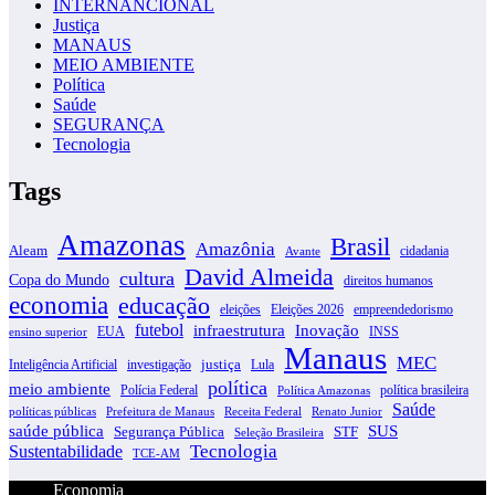
INTERNANCIONAL
Justiça
MANAUS
MEIO AMBIENTE
Política
Saúde
SEGURANÇA
Tecnologia
Tags
Amazonas
Brasil
Amazônia
Aleam
cidadania
Avante
David Almeida
cultura
Copa do Mundo
direitos humanos
economia
educação
eleições
Eleições 2026
empreendedorismo
futebol
infraestrutura
Inovação
EUA
INSS
ensino superior
Manaus
MEC
justiça
Inteligência Artificial
investigação
Lula
política
meio ambiente
Polícia Federal
política brasileira
Política Amazonas
Saúde
políticas públicas
Prefeitura de Manaus
Receita Federal
Renato Junior
SUS
saúde pública
Segurança Pública
STF
Seleção Brasileira
Tecnologia
Sustentabilidade
TCE-AM
Economia