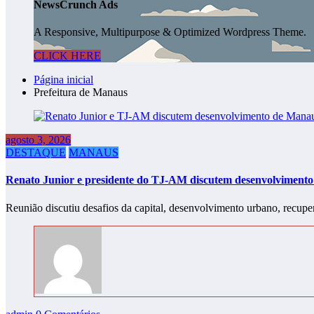
NewsCrunch Ads
A Responsive, Multipurpose & Optimized Wordpress Theme.
CLICK HERE
Página inicial
Prefeitura de Manaus
agosto 3, 2026
DESTAQUE
MANAUS
Renato Junior e presidente do TJ-AM discutem desenvolviment
Reunião discutiu desafios da capital, desenvolvimento urbano, recup