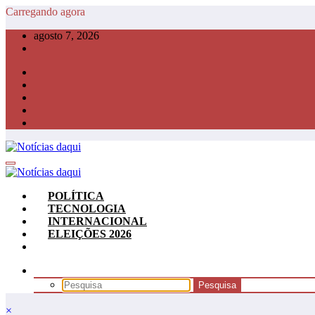
Pular
Carregando agora
para
agosto 7, 2026
o
conteúdo
POLÍTICA
TECNOLOGIA
INTERNACIONAL
ELEIÇÕES 2026
×