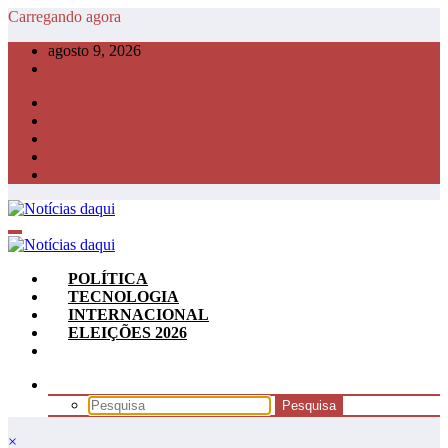
Pular
Carregando agora
para
agosto 9, 2026
o
conteúdo
POLÍTICA
TECNOLOGIA
INTERNACIONAL
ELEIÇÕES 2026
×