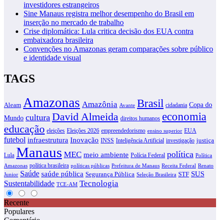
investidores estrangeiros
Sine Manaus registra melhor desempenho do Brasil em
inserção no mercado de trabalho
Crise diplomática: Lula critica decisão dos EUA contra
embaixadora brasileira
Convenções no Amazonas geram comparações sobre público
e identidade visual
TAGS
Amazonas
Brasil
Amazônia
Copa do
Aleam
cidadania
Avante
David Almeida
economia
cultura
Mundo
direitos humanos
educação
eleições
Eleições 2026
empreendedorismo
EUA
ensino superior
futebol
infraestrutura
Inovação
justiça
INSS
Inteligência Artificial
investigação
Manaus
política
MEC
meio ambiente
Lula
Polícia Federal
Política
política brasileira
Amazonas
políticas públicas
Prefeitura de Manaus
Receita Federal
Renato
Saúde
SUS
saúde pública
Segurança Pública
STF
Junior
Seleção Brasileira
Tecnologia
Sustentabilidade
TCE-AM
Recente
Populares