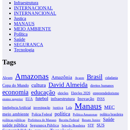
Infraestrutura
INTERNACIONAL
INTERNANCIONAL
Justiça
MANAUS
MEIO AMBIENTE
Política
Saúde
SEGURANÇA
Tecnologia
Tags
Amazonas
Brasil
Amazônia
Aleam
cidadania
Avante
David Almeida
cultura
Copa do Mundo
direitos humanos
economia
educação
eleições
Eleições 2026
empreendedorismo
futebol
infraestrutura
Inovação
EUA
INSS
ensino superior
Manaus
MEC
justiça
Inteligência Artificial
investigação
Lula
política
meio ambiente
Polícia Federal
política brasileira
Política Amazonas
Saúde
políticas públicas
Prefeitura de Manaus
Receita Federal
Renato Junior
SUS
saúde pública
Segurança Pública
STF
Seleção Brasileira