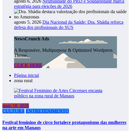
agosto 6, 2026
Neutralidade do PRD e Solidariedade marca
estratégia para eleições de 2026
agosto 5, 2026
Dia Nacional da Saúde: Dra. Shádia reforça
defesa dos profissionais do SUS
NewsCrunch Ads
A Responsive, Multipurpose & Optimized Wordpress
Theme.
CLICK HERE
Página inicial
zona rural
maio 18, 2026
CULTURA
ENTRETENIMENTO
Festival feminino de circo fortalece protagonismo das mulheres
na arte em Manaus