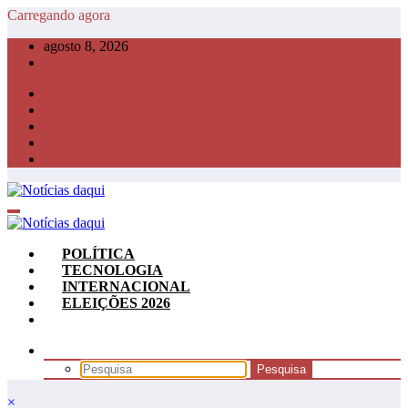
Pular
Carregando agora
para
agosto 8, 2026
o
conteúdo
POLÍTICA
TECNOLOGIA
INTERNACIONAL
ELEIÇÕES 2026
×