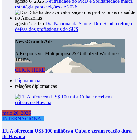
agosto 6, 2026
Neutralidade do PRD e Solidariedade marca
estratégia para eleições de 2026
agosto 5, 2026
Dia Nacional da Saúde: Dra. Shádia reforça
defesa dos profissionais do SUS
NewsCrunch Ads
A Responsive, Multipurpose & Optimized Wordpress
Theme.
CLICK HERE
Página inicial
relações diplomáticas
maio 20, 2026
INTERNACIONAL
EUA oferecem US$ 100 milhões a Cuba e geram reação dura
de Havana