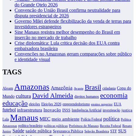
do Grande Otelo 2026
Convenção do União Brasil confirma neutralidade para
disputa presidencial de 2026
Governo Milei defende flexibilização da venda de terras para
investidores estrangeiros
Sine Manaus registra melhor desempenho do Brasil em
inserção no mercado de trabalho
Crise diplomática: Lula critica decisão dos EUA contra
embaixadora brasileira
Convenções no Amazonas geram comparações sobre público
e identidade visual
TAGS
Amazonas
Brasil
Amazônia
Copa do
Aleam
cidadania
Avante
David Almeida
economia
cultura
Mundo
direitos humanos
educação
eleições
Eleições 2026
empreendedorismo
EUA
ensino superior
futebol
infraestrutura
Inovação
justiça
INSS
Inteligência Artificial
investigação
Manaus
política
MEC
meio ambiente
Lula
Polícia Federal
Política
política brasileira
Amazonas
políticas públicas
Prefeitura de Manaus
Receita Federal
Renato
Saúde
SUS
saúde pública
Segurança Pública
STF
Junior
Seleção Brasileira