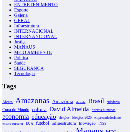
ENTRETENIMENTO
Esporte
Galeria
GERAL
Infraestrutura
INTERNACIONAL
INTERNANCIONAL
Justiça
MANAUS
MEIO AMBIENTE
Política
Saúde
SEGURANÇA
Tecnologia
Tags
Amazonas
Brasil
Amazônia
Aleam
cidadania
Avante
David Almeida
cultura
Copa do Mundo
direitos humanos
economia
educação
eleições
Eleições 2026
empreendedorismo
futebol
infraestrutura
Inovação
EUA
INSS
ensino superior
Manaus
MEC