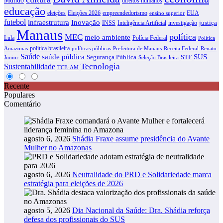
direitos humanos
educação
eleições
Eleições 2026
empreendedorismo
EUA
ensino superior
futebol
infraestrutura
Inovação
justiça
INSS
Inteligência Artificial
investigação
Manaus
política
MEC
meio ambiente
Lula
Polícia Federal
Política
política brasileira
Amazonas
políticas públicas
Prefeitura de Manaus
Receita Federal
Renato
Saúde
SUS
saúde pública
Segurança Pública
STF
Junior
Seleção Brasileira
Tecnologia
Sustentabilidade
TCE-AM
Recente
Populares
Comentário
agosto 6, 2026
Shádia Fraxe assume presidência do Avante
Mulher no Amazonas
agosto 6, 2026
Neutralidade do PRD e Solidariedade marca
estratégia para eleições de 2026
agosto 5, 2026
Dia Nacional da Saúde: Dra. Shádia reforça
defesa dos profissionais do SUS