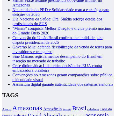
Shádia Fraxe assume presidência do Avante Mulher no
Amazonas
Neutralidade do PRD e Solidariedade marca estratégia para
eleições de 2026
Dia Nacional da Saúde: Dra. Shádia reforça defesa dos
profissionais do SUS
“Manas” conquista Melhor Direção e divide prêmio máximo
do Grande Otelo 2026
Convenção do União Brasil confirma neutralidade para
disputa presidencial de 2026
Governo Milei defende flexibilização da venda de terras para
investidores estrangeiros
Sine Manaus registra melhor desempenho do Brasil em
inserção no mercado de trabalho
Crise diplomática: Lula critica decisão dos EUA contra
embaixadora brasileira
Convenções no Amazonas geram comparações sobre público
e identidade visual
Assinatura digital garante autenticidade dos sistemas eleitorais
TAGS
Amazonas
Brasil
Amazônia
Copa do
Aleam
cidadania
Avante
David Almeida
economia
cultura
Mundo