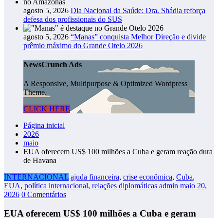
agosto 5, 2026
Dia Nacional da Saúde: Dra. Shádia reforça
defesa dos profissionais do SUS
agosto 5, 2026
“Manas” conquista Melhor Direção e divide
prêmio máximo do Grande Otelo 2026
NewsCrunch Ads
A Responsive, Multipurpose & Optimized Wordpress
Theme.
CLICK HERE
Página inicial
2026
maio
EUA oferecem US$ 100 milhões a Cuba e geram reação dura
de Havana
INTERNACIONAL
ajuda financeira
,
crise econômica
,
Cuba
,
EUA
,
política internacional
,
relações diplomáticas
admin
maio 20,
2026
0 Comentários
EUA oferecem US$ 100 milhões a Cuba e geram