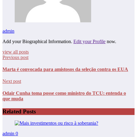
admin
Add your Biographical Information.
Edit your Profile
now.
view all posts
Previous post
Marta é convocada para amistosos da seleção contra os EUA
Next post
Odair Cunha toma posse como ministro do TCU: entenda o
que muda
Related Posts
admin
0