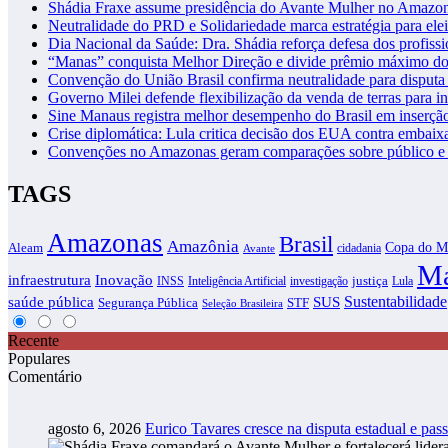
Shádia Fraxe assume presidência do Avante Mulher no Amazo
Neutralidade do PRD e Solidariedade marca estratégia para ele
Dia Nacional da Saúde: Dra. Shádia reforça defesa dos profiss
“Manas” conquista Melhor Direção e divide prêmio máximo d
Convenção do União Brasil confirma neutralidade para disputa 
Governo Milei defende flexibilização da venda de terras para in
Sine Manaus registra melhor desempenho do Brasil em inserçã
Crise diplomática: Lula critica decisão dos EUA contra embaixa
Convenções no Amazonas geram comparações sobre público e i
TAGS
Amazonas
Brasil
Amazônia
Copa do M
Aleam
cidadania
Avante
Ma
infraestrutura
Inovação
justiça
INSS
Inteligência Artificial
investigação
Lula
SUS
Sustentabilidade
saúde pública
Segurança Pública
STF
Seleção Brasileira
Recente
Populares
Comentário
agosto 6, 2026
Eurico Tavares cresce na disputa estadual e pass