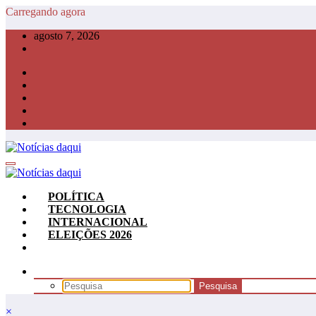
Pular
Carregando agora
para
agosto 7, 2026
o
conteúdo
POLÍTICA
TECNOLOGIA
INTERNACIONAL
ELEIÇÕES 2026
×