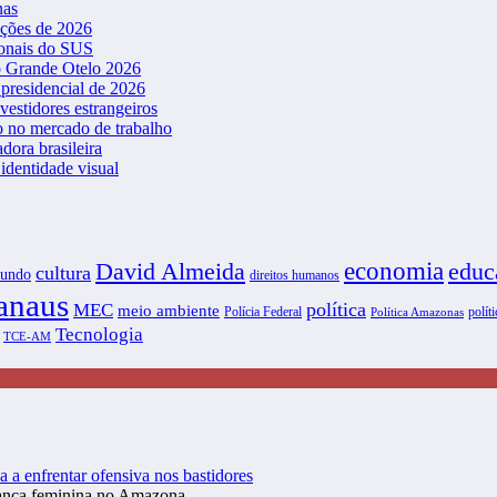
nas
ições de 2026
ionais do SUS
o Grande Otelo 2026
presidencial de 2026
vestidores estrangeiros
o no mercado de trabalho
dora brasileira
dentidade visual
David Almeida
economia
educ
cultura
undo
direitos humanos
naus
política
MEC
meio ambiente
Polícia Federal
políti
Política Amazonas
Tecnologia
TCE-AM
a a enfrentar ofensiva nos bastidores