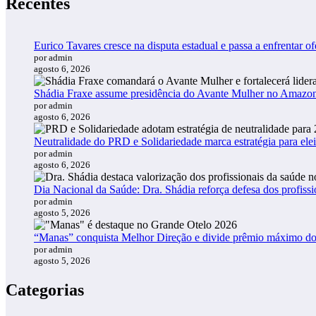
Recentes
Eurico Tavares cresce na disputa estadual e passa a enfrentar of
por admin
agosto 6, 2026
Shádia Fraxe assume presidência do Avante Mulher no Amazo
por admin
agosto 6, 2026
Neutralidade do PRD e Solidariedade marca estratégia para ele
por admin
agosto 6, 2026
Dia Nacional da Saúde: Dra. Shádia reforça defesa dos profiss
por admin
agosto 5, 2026
“Manas” conquista Melhor Direção e divide prêmio máximo d
por admin
agosto 5, 2026
Categorias