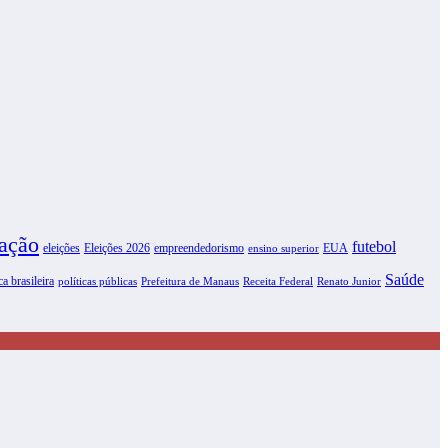
ação
futebol
eleições
Eleições 2026
empreendedorismo
EUA
ensino superior
Saúde
ca brasileira
políticas públicas
Prefeitura de Manaus
Receita Federal
Renato Junior