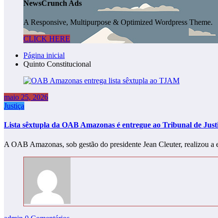
NewsCrunch Ads
A Responsive, Multipurpose & Optimized Wordpress Theme.
CLICK HERE
Página inicial
Quinto Constitucional
maio 25, 2026
Justiça
Lista sêxtupla da OAB Amazonas é entregue ao Tribunal de Just
A OAB Amazonas, sob gestão do presidente Jean Cleuter, realizou a e