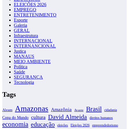
ELEIÇÕES 2026
EMPREGO
ENTRETENIMENTO
Esporte
Galeria
GERAL
Infraestrutura
INTERNACIONAL
INTERNANCIONAL
Justiça
MANAUS
MEIO AMBIENTE
Política
Saúde
SEGURANÇA
Tecnologia
Tags
Amazonas
Brasil
Amazônia
Aleam
cidadania
Avante
David Almeida
cultura
Copa do Mundo
direitos humanos
economia
educação
eleições
Eleições 2026
empreendedorismo