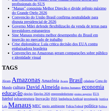
profissionais do SUS
“Manas” conquista Melhor Direção e divide prêmio máximo
do Grande Otelo 2026
Convenção do União Brasil confirma neutralidade para
disputa presidencial de 2026
Governo Milei defende flexibilização da venda de terras para
investidores estrangeiros
Sine Manaus registra melhor desempenho do Brasil em
inserção no mercado de trabalho
Crise diplomática: Lula critica decisão dos EUA contra
embaixadora brasileira
Convenções no Amazonas geram comparações sobre público
e identidade visual
TAGS
Amazonas
Brasil
Amazônia
Copa do
Aleam
cidadania
Avante
David Almeida
economia
cultura
Mundo
direitos humanos
educação
eleições
Eleições 2026
empreendedorismo
EUA
ensino superior
futebol
infraestrutura
Inovação
justiça
INSS
Inteligência Artificial
investigação
Manaus
política
MEC
meio ambiente
Lula
Polícia Federal
Política