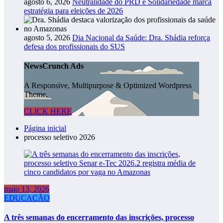
agosto 6, 2026
Neutralidade do PRD e Solidariedade marca
estratégia para eleições de 2026
agosto 5, 2026
Dia Nacional da Saúde: Dra. Shádia reforça
defesa dos profissionais do SUS
NewsCrunch Ads
A Responsive, Multipurpose & Optimized Wordpress
Theme.
CLICK HERE
Página inicial
processo seletivo 2026
maio 13, 2026
EDUCAÇÃO
A três semanas do encerramento das inscrições, processo