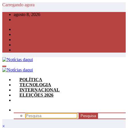
Pular
Carregando agora
para
agosto 8, 2026
o
conteúdo
POLÍTICA
TECNOLOGIA
INTERNACIONAL
ELEIÇÕES 2026
×