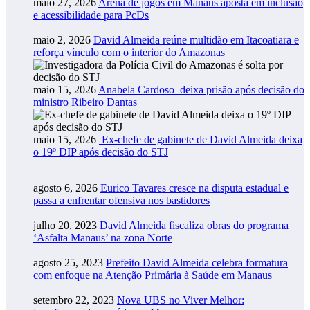
maio 27, 2026
Arena de jogos em Manaus aposta em inclusão
e acessibilidade para PcDs
maio 2, 2026
David Almeida reúne multidão em Itacoatiara e
reforça vínculo com o interior do Amazonas
maio 15, 2026
Anabela Cardoso deixa prisão após decisão do
ministro Ribeiro Dantas
maio 15, 2026
Ex-chefe de gabinete de David Almeida deixa
o 19º DIP após decisão do STJ
agosto 6, 2026
Eurico Tavares cresce na disputa estadual e
passa a enfrentar ofensiva nos bastidores
julho 20, 2023
David Almeida fiscaliza obras do programa
‘Asfalta Manaus’ na zona Norte
agosto 25, 2023
Prefeito David Almeida celebra formatura
com enfoque na Atenção Primária à Saúde em Manaus
setembro 22, 2023
Nova UBS no Viver Melhor: