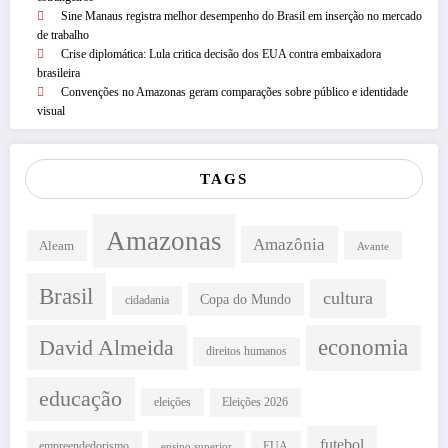
Sine Manaus registra melhor desempenho do Brasil em inserção no mercado
de trabalho
Crise diplomática: Lula critica decisão dos EUA contra embaixadora
brasileira
Convenções no Amazonas geram comparações sobre público e identidade
visual
TAGS
Amazonas
Amazônia
Aleam
Avante
Brasil
cultura
Copa do Mundo
cidadania
David Almeida
economia
direitos humanos
educação
eleições
Eleições 2026
futebol
empreendedorismo
EUA
ensino superior