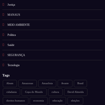
Justiça
MANAUS
MEIO AMBIENTE
Política
Saúde
SEGURANÇA
Tecnologia
Tags
Aleam
Amazonas
Amazônia
Avante
Brasil
cidadania
Copa do Mundo
cultura
David Almeida
direitos humanos
economia
educação
eleições