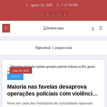
Pular
agosto 10, 2026
7:17:58 PM
para
o
conteúdo
Página inicial
pesquisa social
maio 20, 2026
JUSTIÇA
Maioria nas favelas desaprova
operações policiais com violência,
revela estudo
Nove em cada dez moradores de comunidade reprovam