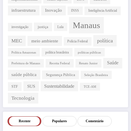
infraestrutura
Inovação
INSS
Inteligência Artificial
Manaus
justiça
investigação
Lula
política
MEC
meio ambiente
Polícia Federal
política brasileira
Política Amazonas
políticas públicas
Saúde
Prefeitura de Manaus
Receita Federal
Renato Junior
saúde pública
Segurança Pública
Seleção Brasileira
SUS
Sustentabilidade
STF
TCE-AM
Tecnologia
Recente
Populares
Comentário