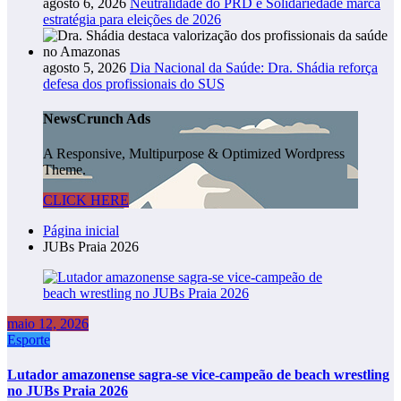
agosto 6, 2026
Neutralidade do PRD e Solidariedade marca
estratégia para eleições de 2026
agosto 5, 2026
Dia Nacional da Saúde: Dra. Shádia reforça
defesa dos profissionais do SUS
NewsCrunch Ads
A Responsive, Multipurpose & Optimized Wordpress
Theme.
CLICK HERE
Página inicial
JUBs Praia 2026
maio 12, 2026
Esporte
Lutador amazonense sagra-se vice-campeão de beach wrestling
no JUBs Praia 2026