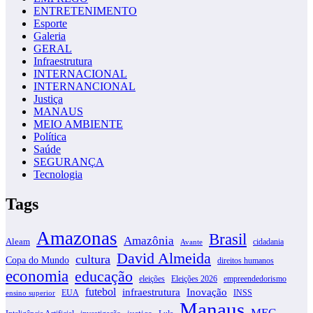
ENTRETENIMENTO
Esporte
Galeria
GERAL
Infraestrutura
INTERNACIONAL
INTERNANCIONAL
Justiça
MANAUS
MEIO AMBIENTE
Política
Saúde
SEGURANÇA
Tecnologia
Tags
Amazonas
Brasil
Amazônia
Aleam
cidadania
Avante
David Almeida
cultura
Copa do Mundo
direitos humanos
economia
educação
eleições
Eleições 2026
empreendedorismo
futebol
infraestrutura
Inovação
EUA
INSS
ensino superior
Manaus
MEC