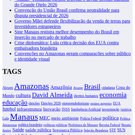
do Grande Otelo 2026
Convenção do União Brasil confirma neutralidade para
disputa presidencial de 2026
Governo Milei defende flexibilização da venda de terras para
investidores estrangeiros
Sine Manaus registra melhor desempenho do Brasil em
inserção no mercado de trabalho
Crise diplomática: Lula critica decisão dos EUA contra
embaixadora brasileira
Convenções no Amazonas geram comparações sobre público
e identidade visual
TAGS
Amazonas
Brasil
Amazônia
Copa do
Aleam
cidadania
Avante
David Almeida
economia
cultura
Mundo
direitos humanos
educação
eleições
Eleições 2026
empreendedorismo
EUA
ensino superior
futebol
infraestrutura
Inovação
justiça
INSS
Inteligência Artificial
investigação
Manaus
política
MEC
meio ambiente
Lula
Polícia Federal
Política
política brasileira
Amazonas
políticas públicas
Prefeitura de Manaus
Receita Federal
Renato
Saúde
SUS
saúde pública
Segurança Pública
STF
Junior
Seleção Brasileira