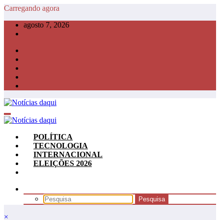
Pular
Carregando agora
para
agosto 7, 2026
o
conteúdo
POLÍTICA
TECNOLOGIA
INTERNACIONAL
ELEIÇÕES 2026
×