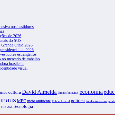
ensiva nos bastidores
nas
ições de 2026
ionais do SUS
o Grande Otelo 2026
presidencial de 2026
vestidores estrangeiros
o no mercado de trabalho
dora brasileira
dentidade visual
David Almeida
economia
educ
cultura
undo
direitos humanos
naus
política
MEC
meio ambiente
Polícia Federal
políti
Política Amazonas
Tecnologia
TCE-AM