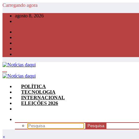
Pular
Carregando agora
para
agosto 8, 2026
o
conteúdo
POLÍTICA
TECNOLOGIA
INTERNACIONAL
ELEIÇÕES 2026
×