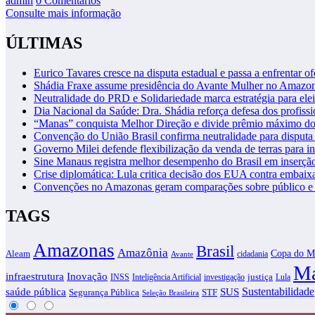
admin
0 Comentários
Consulte mais informação
ÚLTIMAS
Eurico Tavares cresce na disputa estadual e passa a enfrentar of
Shádia Fraxe assume presidência do Avante Mulher no Amazo
Neutralidade do PRD e Solidariedade marca estratégia para ele
Dia Nacional da Saúde: Dra. Shádia reforça defesa dos profiss
“Manas” conquista Melhor Direção e divide prêmio máximo d
Convenção do União Brasil confirma neutralidade para disputa 
Governo Milei defende flexibilização da venda de terras para in
Sine Manaus registra melhor desempenho do Brasil em inserçã
Crise diplomática: Lula critica decisão dos EUA contra embaixa
Convenções no Amazonas geram comparações sobre público e i
TAGS
Amazonas
Brasil
Amazônia
Copa do M
Aleam
cidadania
Avante
Ma
infraestrutura
Inovação
justiça
INSS
Inteligência Artificial
investigação
Lula
SUS
Sustentabilidade
saúde pública
Segurança Pública
STF
Seleção Brasileira