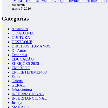
“Manas” conquista Melhor Direção e divide prêmio máximo d
por admin
agosto 5, 2026
Categorias
Amazonas
CIDADANIA
CULTURA
DESTAQUE
DIREITOS HUMANOS
Do Autor
Economia
EDUCAÇÃO
ELEIÇÕES 2026
EMPREGO
ENTRETENIMENTO
Esporte
Galeria
GERAL
Infraestrutura
INTERNACIONAL
INTERNANCIONAL
Justiça
MANAUS