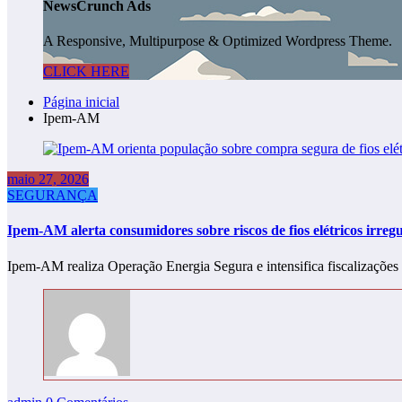
NewsCrunch Ads
A Responsive, Multipurpose & Optimized Wordpress Theme.
CLICK HERE
Página inicial
Ipem-AM
maio 27, 2026
SEGURANÇA
Ipem-AM alerta consumidores sobre riscos de fios elétricos irreg
Ipem-AM realiza Operação Energia Segura e intensifica fiscalizações 