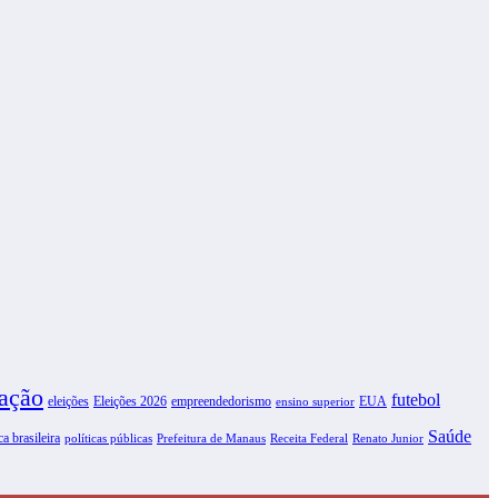
ação
futebol
eleições
Eleições 2026
empreendedorismo
EUA
ensino superior
Saúde
ca brasileira
políticas públicas
Prefeitura de Manaus
Receita Federal
Renato Junior