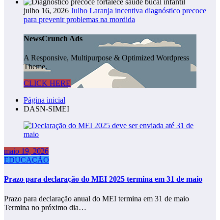
julho 16, 2026
Julho Laranja incentiva diagnóstico precoce
para prevenir problemas na mordida
NewsCrunch Ads
A Responsive, Multipurpose & Optimized Wordpress
Theme.
CLICK HERE
Página inicial
DASN-SIMEI
maio 19, 2026
EDUCAÇÃO
Prazo para declaração do MEI 2025 termina em 31 de maio
Prazo para declaração anual do MEI termina em 31 de maio
Termina no próximo dia…