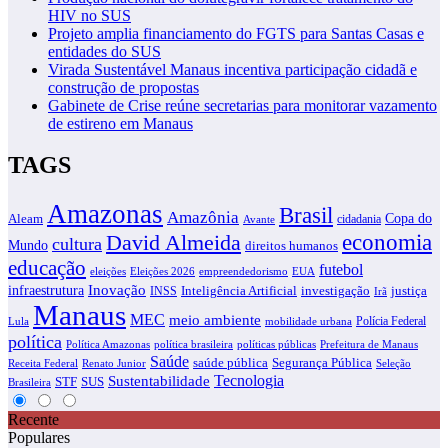
HIV no SUS
Projeto amplia financiamento do FGTS para Santas Casas e
entidades do SUS
Virada Sustentável Manaus incentiva participação cidadã e
construção de propostas
Gabinete de Crise reúne secretarias para monitorar vazamento
de estireno em Manaus
TAGS
Amazonas
Brasil
Amazônia
Copa do
Aleam
cidadania
Avante
economia
David Almeida
cultura
Mundo
direitos humanos
educação
futebol
eleições
EUA
Eleições 2026
empreendedorismo
infraestrutura
Inovação
justiça
INSS
Inteligência Artificial
investigação
Irã
Manaus
MEC
meio ambiente
Polícia Federal
Lula
mobilidade urbana
política
Política Amazonas
política brasileira
políticas públicas
Prefeitura de Manaus
Saúde
saúde pública
Segurança Pública
Receita Federal
Renato Junior
Seleção
Tecnologia
Sustentabilidade
STF
SUS
Brasileira
Recente
Populares