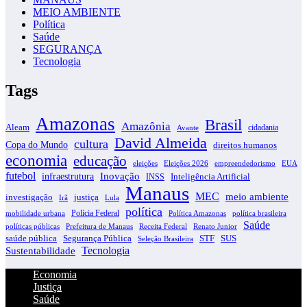
MEIO AMBIENTE
Política
Saúde
SEGURANÇA
Tecnologia
Tags
Amazonas
Brasil
Amazônia
Aleam
cidadania
Avante
David Almeida
cultura
Copa do Mundo
direitos humanos
economia
educação
eleições
EUA
Eleições 2026
empreendedorismo
futebol
infraestrutura
Inovação
INSS
Inteligência Artificial
Manaus
MEC
meio ambiente
justiça
investigação
Irã
Lula
política
Polícia Federal
Política Amazonas
política brasileira
mobilidade urbana
Saúde
políticas públicas
Receita Federal
Prefeitura de Manaus
Renato Junior
saúde pública
STF
SUS
Segurança Pública
Seleção Brasileira
Tecnologia
Sustentabilidade
Economia
Justiça
Saúde