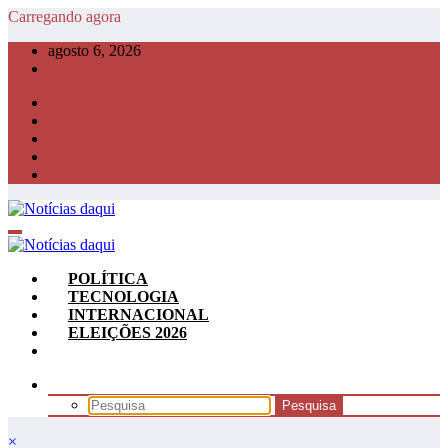
Pular
Carregando agora
para
agosto 6, 2026
o
conteúdo
POLÍTICA
TECNOLOGIA
INTERNACIONAL
ELEIÇÕES 2026
×