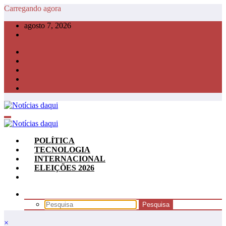
Pular
Carregando agora
para
agosto 7, 2026
o
conteúdo
POLÍTICA
TECNOLOGIA
INTERNACIONAL
ELEIÇÕES 2026
×