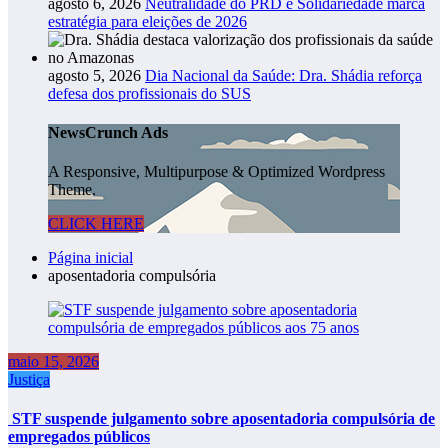
agosto 6, 2026
Neutralidade do PRD e Solidariedade marca
estratégia para eleições de 2026
agosto 5, 2026
Dia Nacional da Saúde: Dra. Shádia reforça
defesa dos profissionais do SUS
NewsCrunch Ads
A Responsive, Multipurpose & Optimized Wordpress
Theme.
CLICK HERE
Página inicial
aposentadoria compulsória
maio 15, 2026
Justiça
STF suspende julgamento sobre aposentadoria compulsória de
empregados públicos