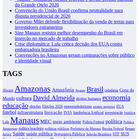
do Grande Otelo 2026
Convenção do União Brasil confirma neutralidade para
disputa presidencial de 2026
Governo Milei defende flexibilização da venda de terras para
investidores estrangeiros
Sine Manaus registra melhor desempenho do Brasil em
inserção no mercado de trabalho
Crise diplomática: Lula critica decisão dos EUA contra
embaixadora brasileira
Convenções no Amazonas geram comparações sobre público
e identidade visual
TAGS
Amazonas
Brasil
Amazônia
Copa do
Aleam
cidadania
Avante
David Almeida
economia
cultura
Mundo
direitos humanos
educação
eleições
Eleições 2026
empreendedorismo
EUA
ensino superior
futebol
infraestrutura
Inovação
justiça
INSS
Inteligência Artificial
investigação
Manaus
política
MEC
meio ambiente
Lula
Polícia Federal
Política
política brasileira
Amazonas
políticas públicas
Prefeitura de Manaus
Receita Federal
Renato
Saúde
SUS
saúde pública
Segurança Pública
STF
Junior
Seleção Brasileira