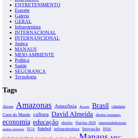
ENTRETENIMENTO
Esporte
Galeria
GERAL
Infraestrutura
INTERNACIONAL
INTERNANCIONAL
Justiça
MANAUS
MEIO AMBIENTE
Política
Saúde
SEGURANÇA
Tecnologia
Tags
Amazonas
Brasil
Amazônia
Aleam
cidadania
Avante
David Almeida
cultura
Copa do Mundo
direitos humanos
economia
educação
eleições
Eleições 2026
empreendedorismo
futebol
infraestrutura
Inovação
EUA
INSS
ensino superior
Manaus
MEC