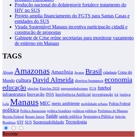
Produção nacional do dolutegravir fortalece tratamento do
HIV no SUS
Projeto amplia financiamento do FGTS para Santas Casas e
entidades do SUS
Virada Sustentável Manaus incentiva participação cidadã e
construção de propostas
Gabinete de Crise reúne secretarias para monitorar vazamento
de estireno em Manaus
TAGS
Amazonas
Brasil
Amazônia
Copa do
Aleam
cidadania
Avante
economia
David Almeida
cultura
Mundo
direitos humanos
educação
futebol
eleições
EUA
Eleições 2026
empreendedorismo
infraestrutura
Inovação
justiça
INSS
Inteligência Artificial
investigação
Irã
Manaus
MEC
meio ambiente
Polícia Federal
Lula
mobilidade urbana
política
Política Amazonas
política brasileira
políticas públicas
Prefeitura de Manaus
Saúde
saúde pública
Segurança Pública
Receita Federal
Renato Junior
Seleção
Tecnologia
Sustentabilidade
STF
SUS
Brasileira
Recente