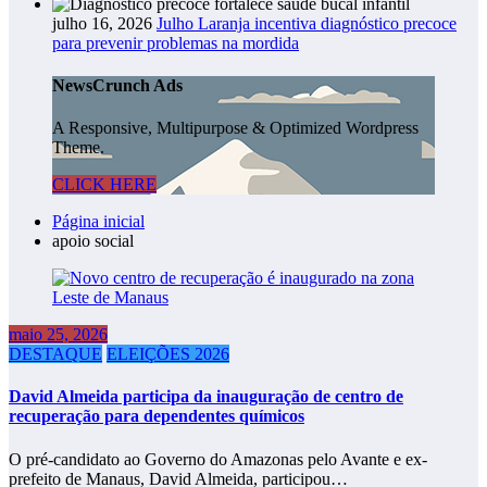
julho 16, 2026
Julho Laranja incentiva diagnóstico precoce
para prevenir problemas na mordida
NewsCrunch Ads
A Responsive, Multipurpose & Optimized Wordpress
Theme.
CLICK HERE
Página inicial
apoio social
maio 25, 2026
DESTAQUE
ELEIÇÕES 2026
David Almeida participa da inauguração de centro de
recuperação para dependentes químicos
O pré-candidato ao Governo do Amazonas pelo Avante e ex-
prefeito de Manaus, David Almeida, participou…