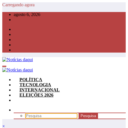
Pular
Carregando agora
para
agosto 6, 2026
o
conteúdo
POLÍTICA
TECNOLOGIA
INTERNACIONAL
ELEIÇÕES 2026
×