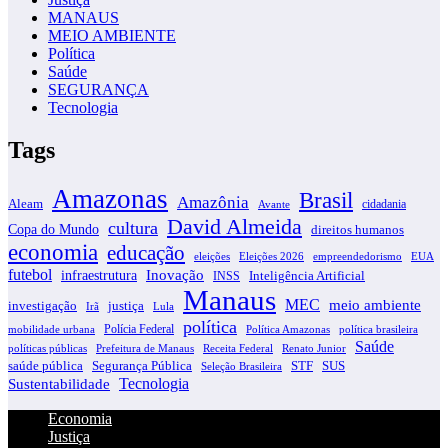
MANAUS
MEIO AMBIENTE
Política
Saúde
SEGURANÇA
Tecnologia
Tags
Amazonas
Brasil
Amazônia
Aleam
cidadania
Avante
David Almeida
cultura
Copa do Mundo
direitos humanos
economia
educação
eleições
EUA
Eleições 2026
empreendedorismo
futebol
infraestrutura
Inovação
INSS
Inteligência Artificial
Manaus
MEC
meio ambiente
justiça
investigação
Irã
Lula
política
Polícia Federal
Política Amazonas
política brasileira
mobilidade urbana
Saúde
políticas públicas
Receita Federal
Prefeitura de Manaus
Renato Junior
saúde pública
STF
SUS
Segurança Pública
Seleção Brasileira
Tecnologia
Sustentabilidade
Economia
Justiça