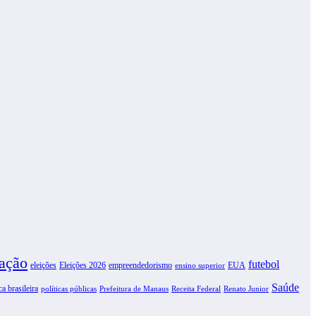
ação
futebol
eleições
Eleições 2026
empreendedorismo
EUA
ensino superior
Saúde
ca brasileira
políticas públicas
Prefeitura de Manaus
Receita Federal
Renato Junior