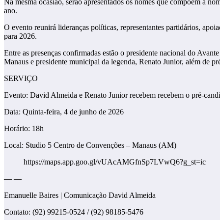
Na mesma ocasião, serão apresentados os nomes que compõem a nominat
ano.
O evento reunirá lideranças políticas, representantes partidários, apo
para 2026.
Entre as presenças confirmadas estão o presidente nacional do Avant
Manaus e presidente municipal da legenda, Renato Junior, além de pré-
SERVIÇO
Evento: David Almeida e Renato Junior recebem recebem o pré-candid
Data: Quinta-feira, 4 de junho de 2026
Horário: 18h
Local: Studio 5 Centro de Convenções – Manaus (AM)
https://maps.app.goo.gl/vUAcAMGfnSp7LVwQ6?g_st=ic
— —
Emanuelle Baires | Comunicação David Almeida
Contato: (92) 99215-0524 / (92) 98185-5476