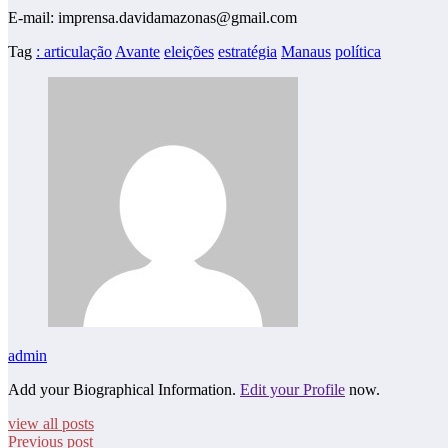
E-mail: imprensa.davidamazonas@gmail.com
Tag
: articulação
Avante
eleições
estratégia
Manaus
política
admin
Add your Biographical Information.
Edit your Profile
now.
view all posts
Previous post