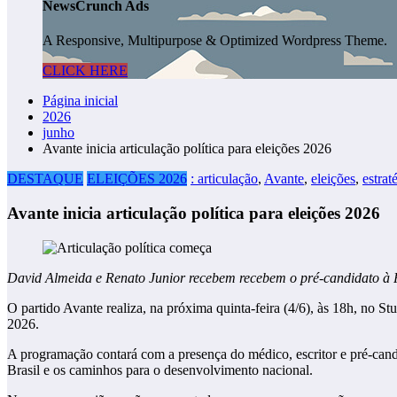
NewsCrunch Ads
A Responsive, Multipurpose & Optimized Wordpress Theme.
CLICK HERE
Página inicial
2026
junho
Avante inicia articulação política para eleições 2026
DESTAQUE
ELEIÇÕES 2026
: articulação
,
Avante
,
eleições
,
estrat
Avante inicia articulação política para eleições 2026
David Almeida e Renato Junior recebem recebem o pré-candidato à P
O partido Avante realiza, na próxima quinta-feira (4/6), às 18h, no
2026.
A programação contará com a presença do médico, escritor e pré-cand
Brasil e os caminhos para o desenvolvimento nacional.