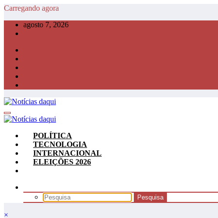
Pular
Carregando agora
para
agosto 7, 2026
o
conteúdo
POLÍTICA
TECNOLOGIA
INTERNACIONAL
ELEIÇÕES 2026
×