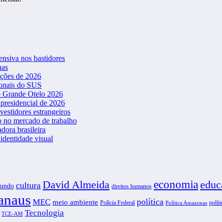
ensiva nos bastidores
nas
ições de 2026
ionais do SUS
o Grande Otelo 2026
presidencial de 2026
vestidores estrangeiros
o no mercado de trabalho
dora brasileira
dentidade visual
David Almeida
economia
educ
cultura
undo
direitos humanos
naus
política
MEC
meio ambiente
Polícia Federal
políti
Política Amazonas
Tecnologia
TCE-AM