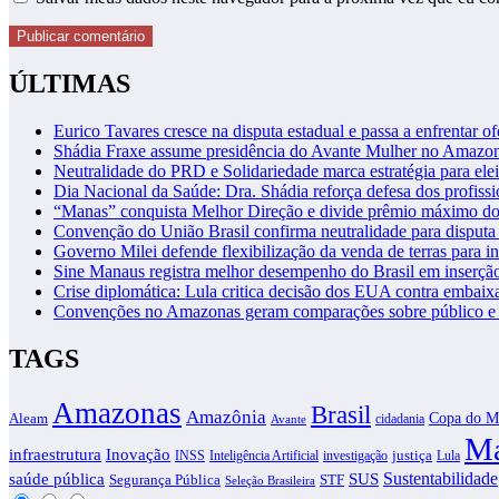
ÚLTIMAS
Eurico Tavares cresce na disputa estadual e passa a enfrentar of
Shádia Fraxe assume presidência do Avante Mulher no Amazo
Neutralidade do PRD e Solidariedade marca estratégia para ele
Dia Nacional da Saúde: Dra. Shádia reforça defesa dos profiss
“Manas” conquista Melhor Direção e divide prêmio máximo d
Convenção do União Brasil confirma neutralidade para disputa 
Governo Milei defende flexibilização da venda de terras para in
Sine Manaus registra melhor desempenho do Brasil em inserçã
Crise diplomática: Lula critica decisão dos EUA contra embaixa
Convenções no Amazonas geram comparações sobre público e i
TAGS
Amazonas
Brasil
Amazônia
Copa do M
Aleam
cidadania
Avante
Ma
infraestrutura
Inovação
justiça
INSS
Inteligência Artificial
investigação
Lula
SUS
Sustentabilidade
saúde pública
Segurança Pública
STF
Seleção Brasileira