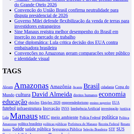
do Grande Otelo 2026
Convenção do União Brasil confirma neutralidade para
disputa presidencial de 2026
Governo Milei defende flexibilização da venda de terras para
investidores estrangeiros
Sine Manaus registra melhor desempenho do Brasil em
inserção no mercado de trabalho
Crise diplomática: Lula critica decisão dos EUA contra
embaixadora brasileira
Convenções no Amazonas geram comparações sobre público
e identidade visual
TAGS
Amazonas
Brasil
Amazônia
Copa do
Aleam
cidadania
Avante
David Almeida
economia
cultura
Mundo
direitos humanos
educação
eleições
Eleições 2026
empreendedorismo
EUA
ensino superior
futebol
infraestrutura
Inovação
justiça
INSS
Inteligência Artificial
investigação
Manaus
política
MEC
meio ambiente
Lula
Polícia Federal
Política
política brasileira
Amazonas
políticas públicas
Prefeitura de Manaus
Receita Federal
Renato
Saúde
SUS
saúde pública
Segurança Pública
STF
Junior
Seleção Brasileira