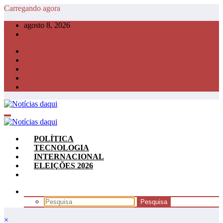
Pular
Carregando agora
para
agosto 8, 2026
o
conteúdo
POLÍTICA
TECNOLOGIA
INTERNACIONAL
ELEIÇÕES 2026
×