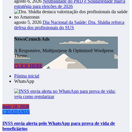
agosto 6, 2026
Neutralidade do PRD e Solidariedade marca
estratégia para eleições de 2026
agosto 5, 2026
Dia Nacional da Saúde: Dra. Shádia reforça
defesa dos profissionais do SUS
NewsCrunch Ads
A Responsive, Multipurpose & Optimized Wordpress
Theme.
CLICK HERE
Página inicial
WhatsApp
maio 18, 2026
CIDADANIA
INSS envia alerta pelo WhatsApp para prova de vida de
beneficiários