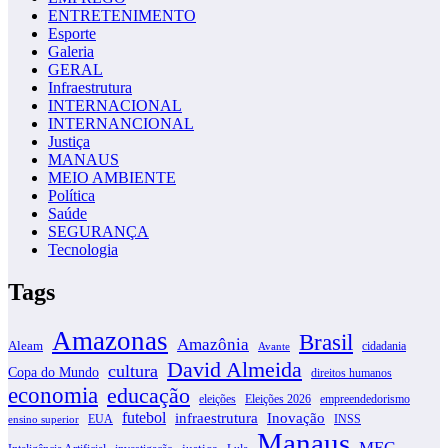
ENTRETENIMENTO
Esporte
Galeria
GERAL
Infraestrutura
INTERNACIONAL
INTERNANCIONAL
Justiça
MANAUS
MEIO AMBIENTE
Política
Saúde
SEGURANÇA
Tecnologia
Tags
Amazonas
Brasil
Amazônia
Aleam
cidadania
Avante
David Almeida
cultura
Copa do Mundo
direitos humanos
economia
educação
eleições
Eleições 2026
empreendedorismo
futebol
infraestrutura
Inovação
EUA
INSS
ensino superior
Manaus
MEC