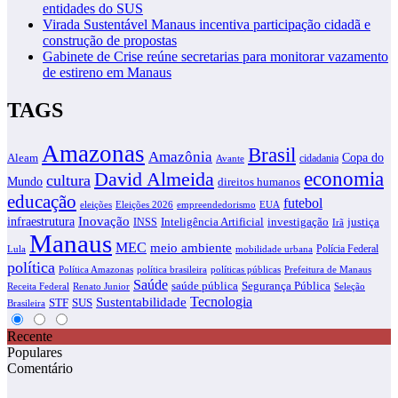
entidades do SUS
Virada Sustentável Manaus incentiva participação cidadã e
construção de propostas
Gabinete de Crise reúne secretarias para monitorar vazamento
de estireno em Manaus
TAGS
Amazonas
Brasil
Amazônia
Copa do
Aleam
cidadania
Avante
economia
David Almeida
cultura
Mundo
direitos humanos
educação
futebol
eleições
EUA
Eleições 2026
empreendedorismo
infraestrutura
Inovação
justiça
INSS
Inteligência Artificial
investigação
Irã
Manaus
MEC
meio ambiente
Polícia Federal
Lula
mobilidade urbana
política
Política Amazonas
política brasileira
políticas públicas
Prefeitura de Manaus
Saúde
saúde pública
Segurança Pública
Receita Federal
Renato Junior
Seleção
Tecnologia
Sustentabilidade
STF
SUS
Brasileira
Recente
Populares
Comentário