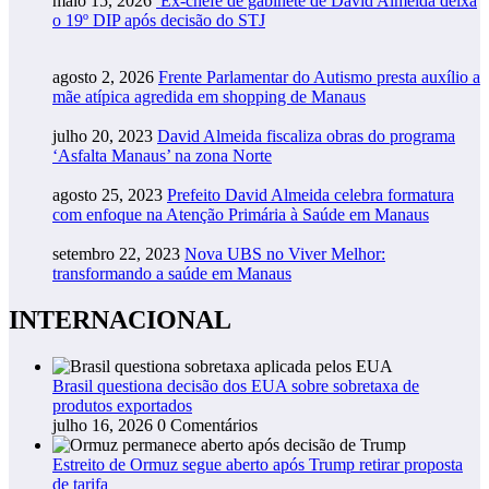
maio 15, 2026
Ex-chefe de gabinete de David Almeida deixa
o 19º DIP após decisão do STJ
agosto 2, 2026
Frente Parlamentar do Autismo presta auxílio a
mãe atípica agredida em shopping de Manaus
julho 20, 2023
David Almeida fiscaliza obras do programa
‘Asfalta Manaus’ na zona Norte
agosto 25, 2023
Prefeito David Almeida celebra formatura
com enfoque na Atenção Primária à Saúde em Manaus
setembro 22, 2023
Nova UBS no Viver Melhor:
transformando a saúde em Manaus
INTERNACIONAL
Brasil questiona decisão dos EUA sobre sobretaxa de
produtos exportados
julho 16, 2026
0 Comentários
Estreito de Ormuz segue aberto após Trump retirar proposta
de tarifa