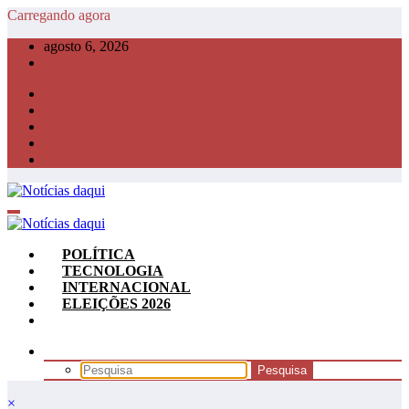
Pular
Carregando agora
para
agosto 6, 2026
o
conteúdo
POLÍTICA
TECNOLOGIA
INTERNACIONAL
ELEIÇÕES 2026
×