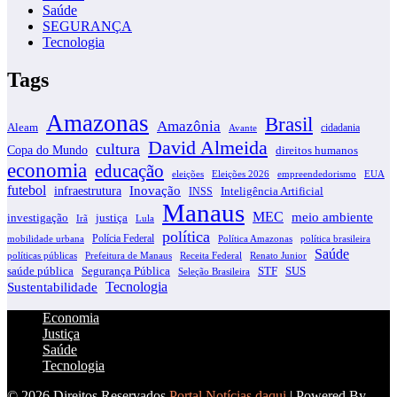
Saúde
SEGURANÇA
Tecnologia
Tags
Amazonas
Brasil
Amazônia
Aleam
cidadania
Avante
David Almeida
cultura
Copa do Mundo
direitos humanos
economia
educação
eleições
EUA
Eleições 2026
empreendedorismo
futebol
infraestrutura
Inovação
INSS
Inteligência Artificial
Manaus
MEC
meio ambiente
justiça
investigação
Irã
Lula
política
Polícia Federal
Política Amazonas
política brasileira
mobilidade urbana
Saúde
políticas públicas
Receita Federal
Prefeitura de Manaus
Renato Junior
saúde pública
STF
SUS
Segurança Pública
Seleção Brasileira
Tecnologia
Sustentabilidade
Economia
Justiça
Saúde
Tecnologia
© 2026 Direitos Reservados
Portal Notícias daqui
| Powered By