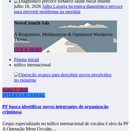
julho 16, 2026
Julho Laranja incentiva diagnóstico precoce
para prevenir problemas na mordida
NewsCrunch Ads
A Responsive, Multipurpose & Optimized Wordpress
Theme.
CLICK HERE
Página inicial
tráfico internacional
junho 2, 2026
INTERNANCIONAL
PF busca identificar novos integrantes de organização
criminosa
Grupo especializado no tráfico internacional de cocaína é alvo da PF
A Operação Mens Occulta…