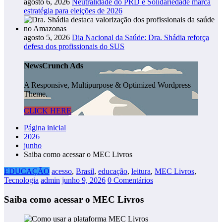
agosto 6, 2026
Neutralidade do PRD e Solidariedade marca
estratégia para eleições de 2026
agosto 5, 2026
Dia Nacional da Saúde: Dra. Shádia reforça
defesa dos profissionais do SUS
NewsCrunch Ads
A Responsive, Multipurpose & Optimized Wordpress
Theme.
CLICK HERE
Página inicial
2026
junho
Saiba como acessar o MEC Livros
EDUCAÇÃO
acesso
,
Brasil
,
educação
,
leitura
,
MEC Livros
,
Tecnologia
admin
junho 9, 2026
0 Comentários
Saiba como acessar o MEC Livros