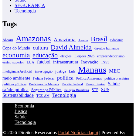
SEGURANÇA
Tecnologia
Tags
Amazonas
Brasil
Amazônia
Aleam
cidadania
Avante
David Almeida
cultura
Copa do Mundo
direitos humanos
economia
educação
eleições
Eleições 2026
empreendedorismo
futebol
infraestrutura
Inovação
EUA
INSS
ensino superior
Manaus
MEC
justiça
Inteligência Artificial
investigação
Lula
política
meio ambiente
Polícia Federal
política brasileira
Política Amazonas
Saúde
políticas públicas
Prefeitura de Manaus
Receita Federal
Renato Junior
SUS
saúde pública
Segurança Pública
STF
Seleção Brasileira
Tecnologia
Sustentabilidade
TCE-AM
Economia
Justiça
Saúde
Tecnologia
© 2026 Direitos Reservados
Portal Notícias daqui
| Powered By