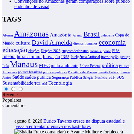
Convenções no Amazonas geram comparações sobre público
e identidade visual
TAGS
Amazonas
Brasil
Amazônia
Copa do
Aleam
cidadania
Avante
David Almeida
economia
cultura
Mundo
direitos humanos
educação
eleições
Eleições 2026
empreendedorismo
EUA
ensino superior
futebol
infraestrutura
Inovação
justiça
INSS
Inteligência Artificial
investigação
Manaus
política
MEC
meio ambiente
Lula
Polícia Federal
Política
política brasileira
Amazonas
políticas públicas
Prefeitura de Manaus
Receita Federal
Renato
Saúde
SUS
saúde pública
Segurança Pública
STF
Junior
Seleção Brasileira
Tecnologia
Sustentabilidade
TCE-AM
Recente
Populares
Comentário
agosto 6, 2026
Eurico Tavares cresce na disputa estadual e
passa a enfrentar ofensiva nos bastidores