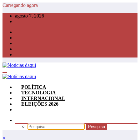
Pular
Carregando agora
para
agosto 7, 2026
o
conteúdo
POLÍTICA
TECNOLOGIA
INTERNACIONAL
ELEIÇÕES 2026
×