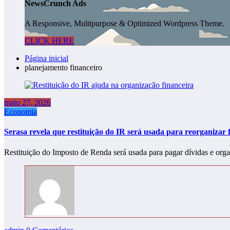
NewsCrunch Ads
A Responsive, Multipurpose & Optimized Wordpress Theme.
CLICK HERE
Página inicial
planejamento financeiro
maio 27, 2026
Economia
Serasa revela que restituição do IR será usada para reorganizar 
Restituição do Imposto de Renda será usada para pagar dívidas e org