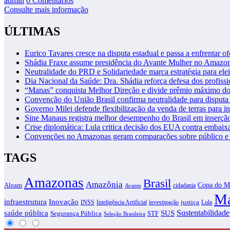
admin
0 Comentários
Consulte mais informação
ÚLTIMAS
Eurico Tavares cresce na disputa estadual e passa a enfrentar of
Shádia Fraxe assume presidência do Avante Mulher no Amazo
Neutralidade do PRD e Solidariedade marca estratégia para ele
Dia Nacional da Saúde: Dra. Shádia reforça defesa dos profiss
“Manas” conquista Melhor Direção e divide prêmio máximo d
Convenção do União Brasil confirma neutralidade para disputa 
Governo Milei defende flexibilização da venda de terras para in
Sine Manaus registra melhor desempenho do Brasil em inserçã
Crise diplomática: Lula critica decisão dos EUA contra embaixa
Convenções no Amazonas geram comparações sobre público e i
TAGS
Amazonas
Brasil
Amazônia
Copa do M
Aleam
cidadania
Avante
Ma
infraestrutura
Inovação
justiça
INSS
Inteligência Artificial
investigação
Lula
SUS
Sustentabilidade
saúde pública
Segurança Pública
STF
Seleção Brasileira