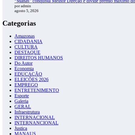
“Manas” conquista Melhor Direção e divide prêmio máximo d
por admin
agosto 5, 2026
Categorias
Amazonas
CIDADANIA
CULTURA
DESTAQUE
DIREITOS HUMANOS
Do Autor
Economia
EDUCAÇÃO
ELEIÇÕES 2026
EMPREGO
ENTRETENIMENTO
Esporte
Galeria
GERAL
Infraestrutura
INTERNACIONAL
INTERNANCIONAL
Justiça
MANAUS