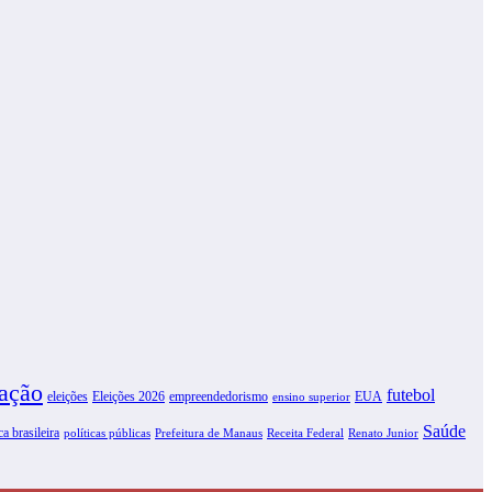
ação
futebol
eleições
Eleições 2026
empreendedorismo
EUA
ensino superior
Saúde
ca brasileira
políticas públicas
Prefeitura de Manaus
Receita Federal
Renato Junior