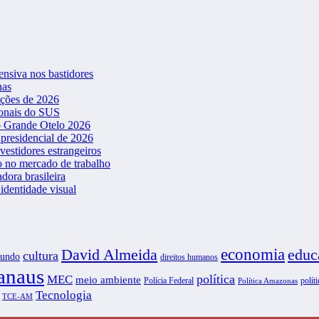
ensiva nos bastidores
nas
ições de 2026
ionais do SUS
o Grande Otelo 2026
presidencial de 2026
vestidores estrangeiros
o no mercado de trabalho
dora brasileira
dentidade visual
David Almeida
economia
educ
cultura
undo
direitos humanos
naus
política
MEC
meio ambiente
Polícia Federal
políti
Política Amazonas
Tecnologia
TCE-AM