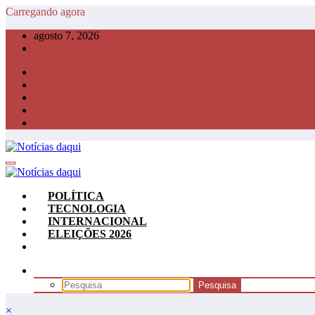
Pular
Carregando agora
para
agosto 7, 2026
o
conteúdo
POLÍTICA
TECNOLOGIA
INTERNACIONAL
ELEIÇÕES 2026
×