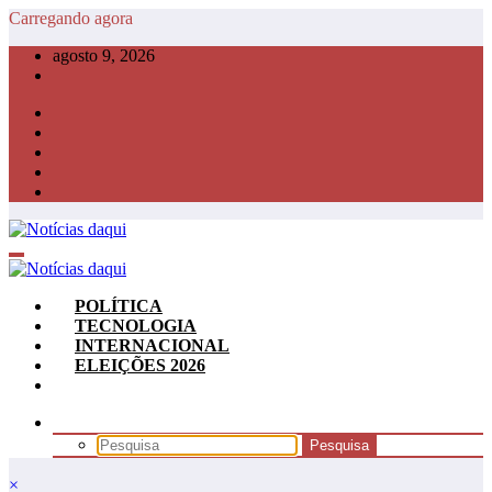
Pular
Carregando agora
para
agosto 9, 2026
o
conteúdo
POLÍTICA
TECNOLOGIA
INTERNACIONAL
ELEIÇÕES 2026
×