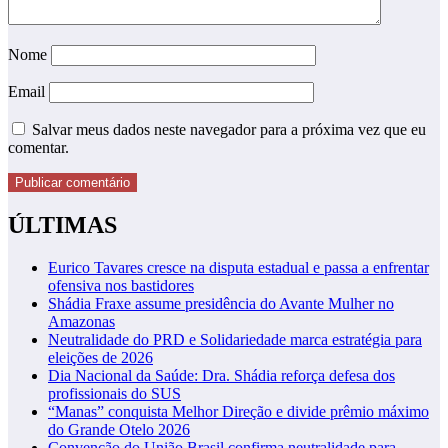
Nome
Email
Salvar meus dados neste navegador para a próxima vez que eu
comentar.
ÚLTIMAS
Eurico Tavares cresce na disputa estadual e passa a enfrentar
ofensiva nos bastidores
Shádia Fraxe assume presidência do Avante Mulher no
Amazonas
Neutralidade do PRD e Solidariedade marca estratégia para
eleições de 2026
Dia Nacional da Saúde: Dra. Shádia reforça defesa dos
profissionais do SUS
“Manas” conquista Melhor Direção e divide prêmio máximo
do Grande Otelo 2026
Convenção do União Brasil confirma neutralidade para