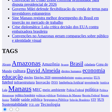
disputa presidencial de 2026
Governo Milei defende flexibilização da venda de terras para
investidores estrangeiros
Sine Manaus registra melhor desempenho do Brasil em
inserção no mercado de trabalho
Crise diplomática: Lula critica decisão dos EUA contra
embaixadora brasileira
Convenções no Amazonas geram comparações sobre público
e identidade visual
TAGS
Amazonas
Brasil
Amazônia
Copa do
Aleam
cidadania
Avante
David Almeida
economia
cultura
Mundo
direitos humanos
educação
eleições
Eleições 2026
empreendedorismo
EUA
ensino superior
futebol
infraestrutura
Inovação
justiça
INSS
Inteligência Artificial
investigação
Manaus
política
MEC
meio ambiente
Lula
Polícia Federal
Política
política brasileira
Amazonas
políticas públicas
Prefeitura de Manaus
Receita Federal
Renato
Saúde
SUS
saúde pública
Segurança Pública
STF
Junior
Seleção Brasileira
Tecnologia
Sustentabilidade
TCE-AM