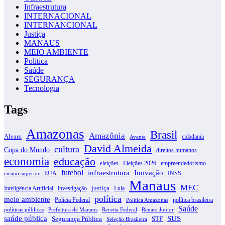
Infraestrutura
INTERNACIONAL
INTERNANCIONAL
Justiça
MANAUS
MEIO AMBIENTE
Política
Saúde
SEGURANÇA
Tecnologia
Tags
Amazonas
Brasil
Amazônia
Aleam
cidadania
Avante
David Almeida
cultura
Copa do Mundo
direitos humanos
economia
educação
eleições
Eleições 2026
empreendedorismo
futebol
infraestrutura
Inovação
EUA
INSS
ensino superior
Manaus
MEC
justiça
Inteligência Artificial
investigação
Lula
política
meio ambiente
Polícia Federal
política brasileira
Política Amazonas
Saúde
políticas públicas
Prefeitura de Manaus
Receita Federal
Renato Junior
SUS
saúde pública
Segurança Pública
STF
Seleção Brasileira