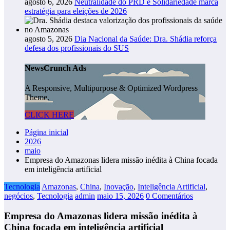
agosto 6, 2026
Neutralidade do PRD e Solidariedade marca
estratégia para eleições de 2026
agosto 5, 2026
Dia Nacional da Saúde: Dra. Shádia reforça
defesa dos profissionais do SUS
NewsCrunch Ads
A Responsive, Multipurpose & Optimized Wordpress
Theme.
CLICK HERE
Página inicial
2026
maio
Empresa do Amazonas lidera missão inédita à China focada
em inteligência artificial
Tecnologia
Amazonas
,
China
,
Inovação
,
Inteligência Artificial
,
negócios
,
Tecnologia
admin
maio 15, 2026
0 Comentários
Empresa do Amazonas lidera missão inédita à
China focada em inteligência artificial