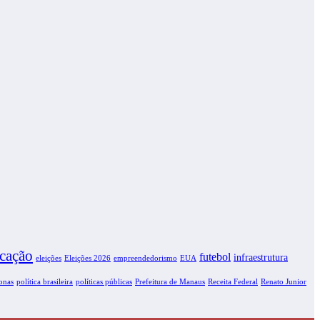
cação
futebol
infraestrutura
eleições
EUA
Eleições 2026
empreendedorismo
onas
política brasileira
políticas públicas
Receita Federal
Prefeitura de Manaus
Renato Junior