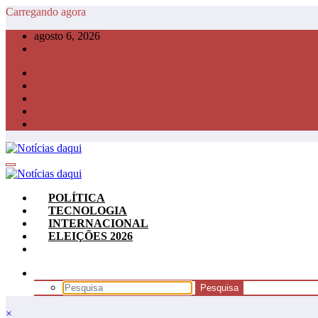
Pular
Carregando agora
para
agosto 6, 2026
o
conteúdo
POLÍTICA
TECNOLOGIA
INTERNACIONAL
ELEIÇÕES 2026
×