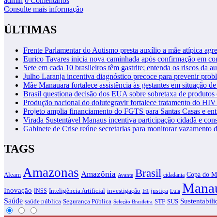
admin
0 Comentários
Consulte mais informação
ÚLTIMAS
Frente Parlamentar do Autismo presta auxílio a mãe atípica a
Eurico Tavares inicia nova caminhada após confirmação em 
Sete em cada 10 brasileiros têm gastrite; entenda os riscos da 
Julho Laranja incentiva diagnóstico precoce para prevenir pro
Mãe Manauara fortalece assistência às gestantes em situação de
Brasil questiona decisão dos EUA sobre sobretaxa de produtos
Produção nacional do dolutegravir fortalece tratamento do HI
Projeto amplia financiamento do FGTS para Santas Casas e en
Virada Sustentável Manaus incentiva participação cidadã e con
Gabinete de Crise reúne secretarias para monitorar vazamento
TAGS
Amazonas
Brasil
Amazônia
Copa do M
Aleam
cidadania
Avante
Mana
Inovação
justiça
INSS
Inteligência Artificial
investigação
Irã
Lula
Saúde
Sustentabil
saúde pública
STF
SUS
Segurança Pública
Seleção Brasileira