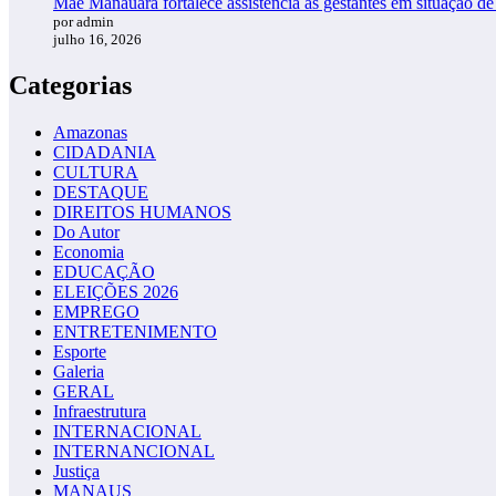
Mãe Manauara fortalece assistência às gestantes em situação de
por admin
julho 16, 2026
Categorias
Amazonas
CIDADANIA
CULTURA
DESTAQUE
DIREITOS HUMANOS
Do Autor
Economia
EDUCAÇÃO
ELEIÇÕES 2026
EMPREGO
ENTRETENIMENTO
Esporte
Galeria
GERAL
Infraestrutura
INTERNACIONAL
INTERNANCIONAL
Justiça
MANAUS