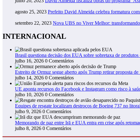
julho 20, 2023
David Almeida fiscaliza obras do programa ‘As
agosto 25, 2023
Prefeito David Almeida celebra formatura co
setembro 22, 2023
Nova UBS no Viver Melhor: transformando
INTERNACIONAL
Brasil questiona decisão dos EUA sobre sobretaxa de produtos
julho 16, 2026
0 Comentários
Estreito de Ormuz segue aberto após Trump retirar proposta de t
julho 14, 2026
0 Comentários
UE aponta recursos do Facebook e Instagram como risco à saú
julho 10, 2026
0 Comentários
Equipes de resgate localizam destroços de Boeing 737 no litora
julho 9, 2026
0 Comentários
Memorando de paz entre Irã e EUA entra em crise após retoma
julho 8, 2026
0 Comentários