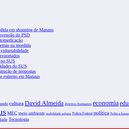
gredida em shopping de Manaus
convenção do PSD
automedicação
blemas na mordida
 vulnerabilidade
 exportados
V no SUS
tidades do SUS
strução de propostas
 de estireno em Manaus
economia
David Almeida
edu
cultura
undo
direitos humanos
us
política
MEC
meio ambiente
Polícia Federal
Política Amaz
mobilidade urbana
Tecnologia
idade