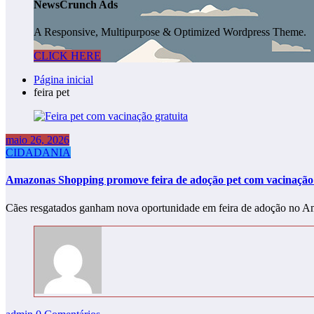
NewsCrunch Ads
A Responsive, Multipurpose & Optimized Wordpress Theme.
CLICK HERE
Página inicial
feira pet
maio 26, 2026
CIDADANIA
Amazonas Shopping promove feira de adoção pet com vacinação 
Cães resgatados ganham nova oportunidade em feira de adoção n