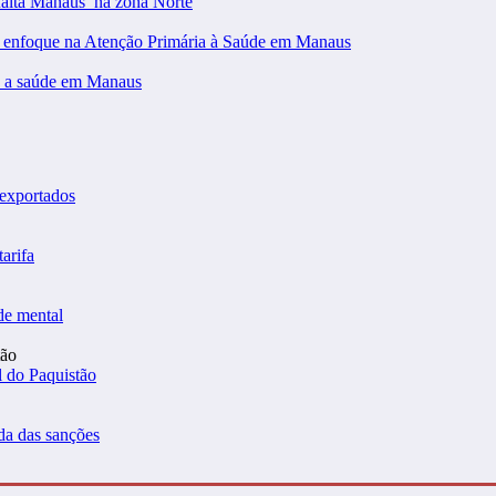
falta Manaus’ na zona Norte
m enfoque na Atenção Primária à Saúde em Manaus
 a saúde em Manaus
 exportados
arifa
de mental
l do Paquistão
da das sanções