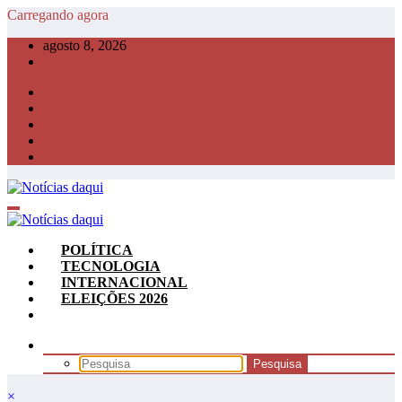
Pular
Carregando agora
para
agosto 8, 2026
o
conteúdo
POLÍTICA
TECNOLOGIA
INTERNACIONAL
ELEIÇÕES 2026
×