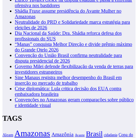
ofensiva nos bastidores
Shádia Fraxe assume presidência do Avante Mulher no
Amazonas
Neutralidade do PRD e Solidariedade marca estratégia para
eleições de 2026
Dia Nacional da Saúde: Dra. Shádia reforça defesa dos
profissionais do SUS
“Manas” conquista Melhor Direção e divide prêmio máximo
do Grande Otelo 2026
Convenção do União Brasil confirma neutralidade para
disputa presidencial de 2026
Governo Milei defende flexibilização da venda de terras para
investidores estrangeiros
Sine Manaus registra melhor desempenho do Brasil em
inserção no mercado de trabalho
Crise diplomática: Lula critica decisão dos EUA contra
embaixadora brasileira
Convenções no Amazonas geram comparações sobre público
e identidade visual
TAGS
Amazonas
Brasil
Amazônia
Copa do
Aleam
cidadania
Avante