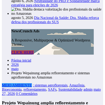
agosto 6, 2026
Neutralidade do PRD e Solidariedade marca
estratégia para eleições de 2026
agosto 5, 2026
Dia Nacional da Saúde: Dra. Shádia reforça
defesa dos profissionais do SUS
NewsCrunch Ads
A Responsive, Multipurpose & Optimized Wordpress
Theme.
CLICK HERE
Página inicial
2026
maio
Projeto Wepainung amplia reflorestamento e sistemas
agroflorestais no Amazonas
MEIO AMBIENTE
: sistemas agroflorestais
,
Amazônia
,
Bioeconomia
,
reflorestamento
,
SAFs
,
Sustentabilidade
admin
maio
27, 2026
0 Comentários
Projeto Wepainung amplia reflorestamento e