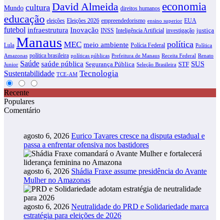
David Almeida
economia
cultura
Mundo
direitos humanos
educação
eleições
Eleições 2026
empreendedorismo
EUA
ensino superior
futebol
infraestrutura
Inovação
justiça
INSS
Inteligência Artificial
investigação
Manaus
política
MEC
meio ambiente
Lula
Polícia Federal
Política
política brasileira
Amazonas
políticas públicas
Prefeitura de Manaus
Receita Federal
Renato
Saúde
SUS
saúde pública
Segurança Pública
STF
Junior
Seleção Brasileira
Tecnologia
Sustentabilidade
TCE-AM
Recente
Populares
Comentário
agosto 6, 2026
Eurico Tavares cresce na disputa estadual e
passa a enfrentar ofensiva nos bastidores
agosto 6, 2026
Shádia Fraxe assume presidência do Avante
Mulher no Amazonas
agosto 6, 2026
Neutralidade do PRD e Solidariedade marca
estratégia para eleições de 2026