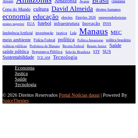
Brasil
Amazônia
Aleam
cidadania
Avante
David Almeida
cultura
Copa do Mundo
direitos humanos
economia
educação
eleições
Eleições 2026
empreendedorismo
futebol
infraestrutura
Inovação
EUA
INSS
ensino superior
Manaus
MEC
justiça
Inteligência Artificial
investigação
Lula
política
meio ambiente
Polícia Federal
política brasileira
Política Amazonas
Saúde
políticas públicas
Prefeitura de Manaus
Receita Federal
Renato Junior
SUS
saúde pública
Segurança Pública
STF
Seleção Brasileira
Tecnologia
Sustentabilidade
TCE-AM
Economia
Justiça
Saúde
Tecnologia
© 2026 Direitos Reservados
Portal Notícias daqui
| Powered By
SpiceThemes