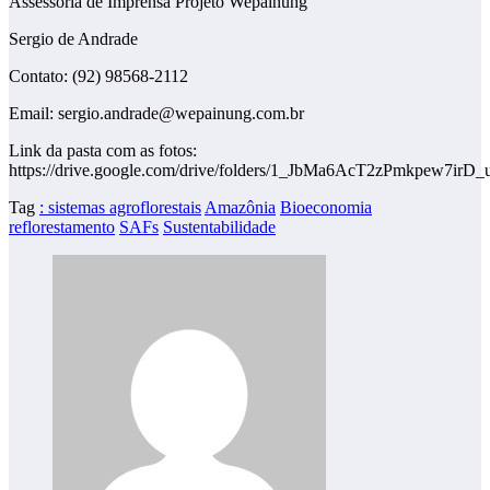
Assessoria de Imprensa Projeto Wepainung
Sergio de Andrade
Contato: (92) 98568-2112
Email: sergio.andrade@wepainung.com.br
Link da pasta com as fotos:
https://drive.google.com/drive/folders/1_JbMa6AcT2zPmkpew7ir
Tag
: sistemas agroflorestais
Amazônia
Bioeconomia
reflorestamento
SAFs
Sustentabilidade