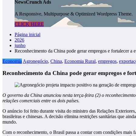
NewsCrunch Ads
A Responsive, Multipurpose & Optimized Wordpress Theme.
CLICK HERE
Página inicial
2026
junho
Reconhecimento da China pode gerar empregos e fortalecer a e
Economia
Agronegócio
,
China
,
Economia Rural
,
empregos
,
exportaç
Reconhecimento da China pode gerar empregos e fort
O governo da China anunciou nesta terça-feira (2) o reconhecimento 
relações comerciais entre os dois países.
O anúncio foi feito durante visita do ministro das Relações Exteriores
brasileiras e chinesas. A decisão elimina restrições sanitárias que a
mundo.
Com o reconhecimento, o Brasil passa a contar com condições mais f