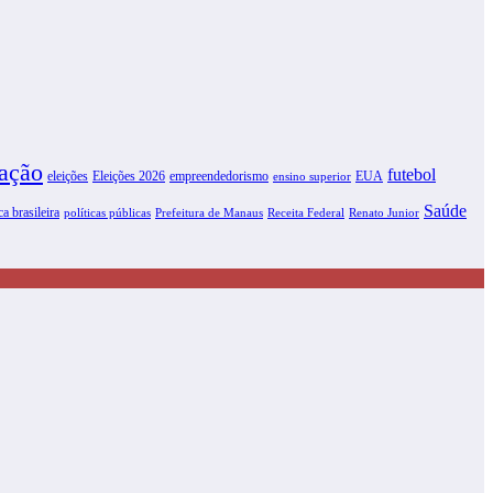
ação
futebol
eleições
Eleições 2026
empreendedorismo
EUA
ensino superior
Saúde
ca brasileira
políticas públicas
Prefeitura de Manaus
Receita Federal
Renato Junior