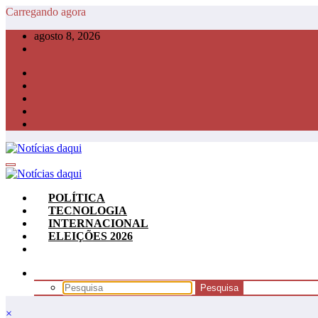
Pular
Carregando agora
para
agosto 8, 2026
o
conteúdo
POLÍTICA
TECNOLOGIA
INTERNACIONAL
ELEIÇÕES 2026
×