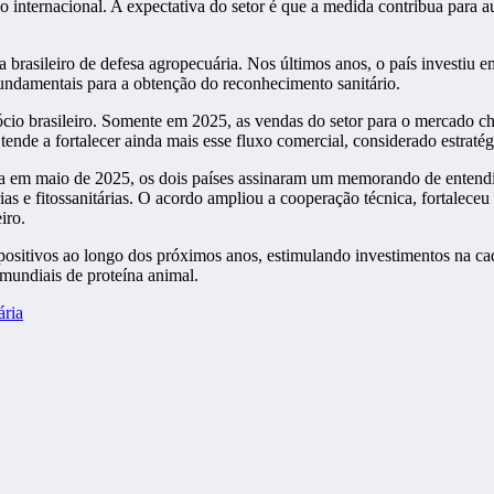
o internacional. A expectativa do setor é que a medida contribua para 
brasileiro de defesa agropecuária. Nos últimos anos, o país investiu em
fundamentais para a obtenção do reconhecimento sanitário.
ócio brasileiro. Somente em 2025, as vendas do setor para o mercado 
tende a fortalecer ainda mais esse fluxo comercial, considerado estratég
da em maio de 2025, os dois países assinaram um memorando de entendim
 e fitossanitárias. O acordo ampliou a cooperação técnica, fortaleceu 
iro.
positivos ao longo dos próximos anos, estimulando investimentos na c
mundiais de proteína animal.
ária