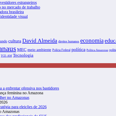
vestidores estrangeiros
o no mercado de trabalho
dora brasileira
dentidade visual
David Almeida
economia
educ
cultura
undo
direitos humanos
naus
política
MEC
meio ambiente
Polícia Federal
políti
Política Amazonas
Tecnologia
TCE-AM
a a enfrentar ofensiva nos bastidores
ulher no Amazonas
atégia para eleições de 2026