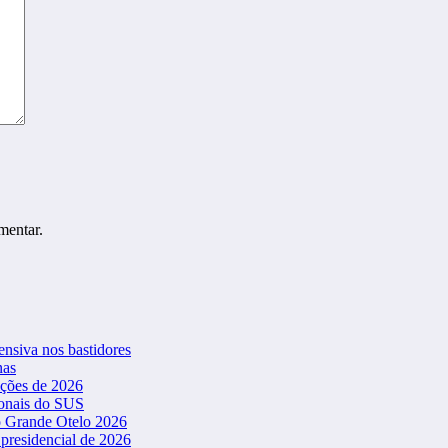
mentar.
ensiva nos bastidores
nas
ições de 2026
ionais do SUS
o Grande Otelo 2026
presidencial de 2026