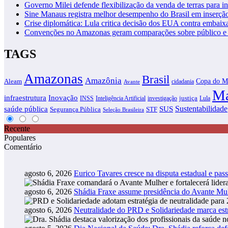
Governo Milei defende flexibilização da venda de terras para in
Sine Manaus registra melhor desempenho do Brasil em inserçã
Crise diplomática: Lula critica decisão dos EUA contra embaixa
Convenções no Amazonas geram comparações sobre público e i
TAGS
Amazonas
Brasil
Amazônia
Copa do M
Aleam
cidadania
Avante
Ma
infraestrutura
Inovação
justiça
INSS
Inteligência Artificial
investigação
Lula
SUS
Sustentabilidade
saúde pública
Segurança Pública
STF
Seleção Brasileira
Recente
Populares
Comentário
agosto 6, 2026
Eurico Tavares cresce na disputa estadual e pass
agosto 6, 2026
Shádia Fraxe assume presidência do Avante M
agosto 6, 2026
Neutralidade do PRD e Solidariedade marca estr