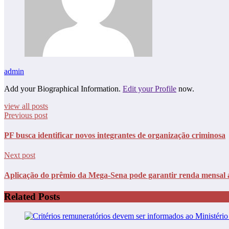
admin
Add your Biographical Information.
Edit your Profile
now.
view all posts
Previous post
PF busca identificar novos integrantes de organização criminosa
Next post
Aplicação do prêmio da Mega-Sena pode garantir renda mensal 
Related Posts