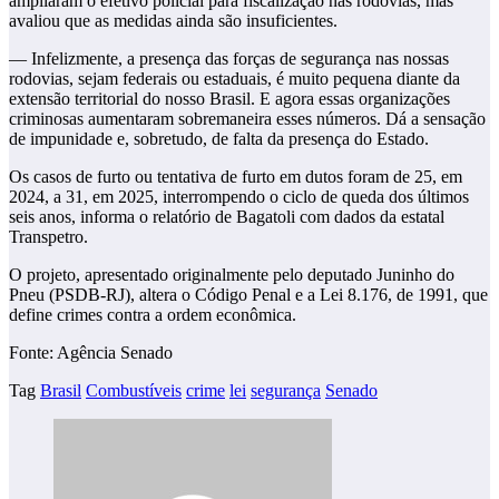
ampliaram o efetivo policial para fiscalização nas rodovias, mas
avaliou que as medidas ainda são insuficientes.
— Infelizmente, a presença das forças de segurança nas nossas
rodovias, sejam federais ou estaduais, é muito pequena diante da
extensão territorial do nosso Brasil. E agora essas organizações
criminosas aumentaram sobremaneira esses números. Dá a sensação
de impunidade e, sobretudo, de falta da presença do Estado.
Os casos de furto ou tentativa de furto em dutos foram de 25, em
2024, a 31, em 2025, interrompendo o ciclo de queda dos últimos
seis anos, informa o relatório de Bagatoli com dados da estatal
Transpetro.
O projeto, apresentado originalmente pelo deputado Juninho do
Pneu (PSDB-RJ), altera o Código Penal e a Lei 8.176, de 1991, que
define crimes contra a ordem econômica.
Fonte: Agência Senado
Tag
Brasil
Combustíveis
crime
lei
segurança
Senado