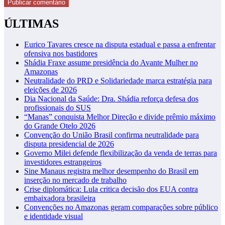
ÚLTIMAS
Eurico Tavares cresce na disputa estadual e passa a enfrentar
ofensiva nos bastidores
Shádia Fraxe assume presidência do Avante Mulher no
Amazonas
Neutralidade do PRD e Solidariedade marca estratégia para
eleições de 2026
Dia Nacional da Saúde: Dra. Shádia reforça defesa dos
profissionais do SUS
“Manas” conquista Melhor Direção e divide prêmio máximo
do Grande Otelo 2026
Convenção do União Brasil confirma neutralidade para
disputa presidencial de 2026
Governo Milei defende flexibilização da venda de terras para
investidores estrangeiros
Sine Manaus registra melhor desempenho do Brasil em
inserção no mercado de trabalho
Crise diplomática: Lula critica decisão dos EUA contra
embaixadora brasileira
Convenções no Amazonas geram comparações sobre público
e identidade visual