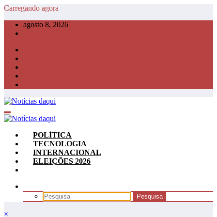
Pular
Carregando agora
para
agosto 8, 2026
o
conteúdo
POLÍTICA
TECNOLOGIA
INTERNACIONAL
ELEIÇÕES 2026
×