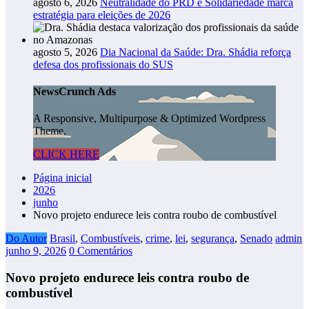
agosto 6, 2026
Neutralidade do PRD e Solidariedade marca
estratégia para eleições de 2026
agosto 5, 2026
Dia Nacional da Saúde: Dra. Shádia reforça
defesa dos profissionais do SUS
NewsCrunch Ads
A Responsive, Multipurpose & Optimized Wordpress
Theme.
CLICK HERE
Página inicial
2026
junho
Novo projeto endurece leis contra roubo de combustível
Do Autor
Brasil
,
Combustíveis
,
crime
,
lei
,
segurança
,
Senado
admin
junho 9, 2026
0 Comentários
Novo projeto endurece leis contra roubo de
combustível