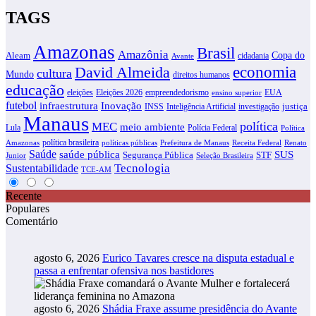
TAGS
Amazonas
Brasil
Amazônia
Copa do
Aleam
cidadania
Avante
David Almeida
economia
cultura
Mundo
direitos humanos
educação
eleições
Eleições 2026
empreendedorismo
EUA
ensino superior
futebol
infraestrutura
Inovação
justiça
INSS
Inteligência Artificial
investigação
Manaus
política
MEC
meio ambiente
Lula
Polícia Federal
Política
política brasileira
Amazonas
políticas públicas
Prefeitura de Manaus
Receita Federal
Renato
Saúde
SUS
saúde pública
Segurança Pública
STF
Junior
Seleção Brasileira
Tecnologia
Sustentabilidade
TCE-AM
Recente
Populares
Comentário
agosto 6, 2026
Eurico Tavares cresce na disputa estadual e
passa a enfrentar ofensiva nos bastidores
agosto 6, 2026
Shádia Fraxe assume presidência do Avante