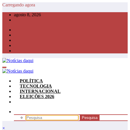
Pular
Carregando agora
para
agosto 8, 2026
o
conteúdo
POLÍTICA
TECNOLOGIA
INTERNACIONAL
ELEIÇÕES 2026
×