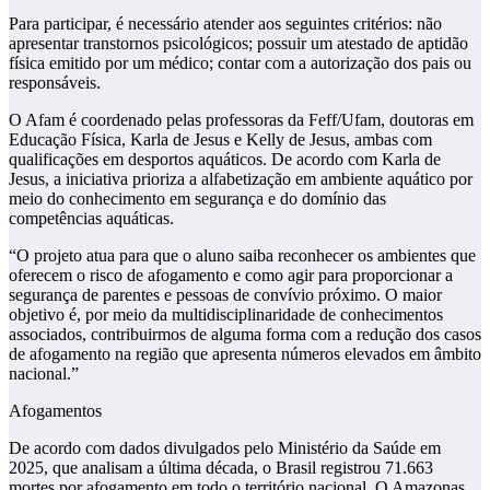
Para participar, é necessário atender aos seguintes critérios: não
apresentar transtornos psicológicos; possuir um atestado de aptidão
física emitido por um médico; contar com a autorização dos pais ou
responsáveis.
O Afam é coordenado pelas professoras da Feff/Ufam, doutoras em
Educação Física, Karla de Jesus e Kelly de Jesus, ambas com
qualificações em desportos aquáticos. De acordo com Karla de
Jesus, a iniciativa prioriza a alfabetização em ambiente aquático por
meio do conhecimento em segurança e do domínio das
competências aquáticas.
“O projeto atua para que o aluno saiba reconhecer os ambientes que
oferecem o risco de afogamento e como agir para proporcionar a
segurança de parentes e pessoas de convívio próximo. O maior
objetivo é, por meio da multidisciplinaridade de conhecimentos
associados, contribuirmos de alguma forma com a redução dos casos
de afogamento na região que apresenta números elevados em âmbito
nacional.”
Afogamentos
De acordo com dados divulgados pelo Ministério da Saúde em
2025, que analisam a última década, o Brasil registrou 71.663
mortes por afogamento em todo o território nacional. O Amazonas