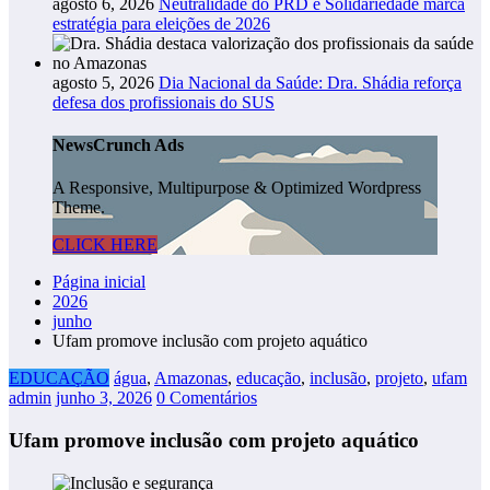
agosto 6, 2026
Neutralidade do PRD e Solidariedade marca
estratégia para eleições de 2026
agosto 5, 2026
Dia Nacional da Saúde: Dra. Shádia reforça
defesa dos profissionais do SUS
NewsCrunch Ads
A Responsive, Multipurpose & Optimized Wordpress
Theme.
CLICK HERE
Página inicial
2026
junho
Ufam promove inclusão com projeto aquático
EDUCAÇÃO
água
,
Amazonas
,
educação
,
inclusão
,
projeto
,
ufam
admin
junho 3, 2026
0 Comentários
Ufam promove inclusão com projeto aquático