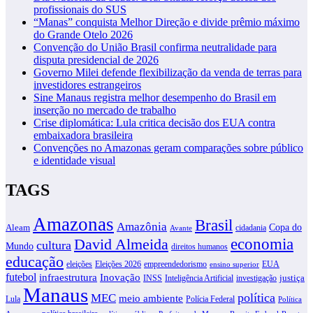
profissionais do SUS
“Manas” conquista Melhor Direção e divide prêmio máximo
do Grande Otelo 2026
Convenção do União Brasil confirma neutralidade para
disputa presidencial de 2026
Governo Milei defende flexibilização da venda de terras para
investidores estrangeiros
Sine Manaus registra melhor desempenho do Brasil em
inserção no mercado de trabalho
Crise diplomática: Lula critica decisão dos EUA contra
embaixadora brasileira
Convenções no Amazonas geram comparações sobre público
e identidade visual
TAGS
Amazonas
Brasil
Amazônia
Copa do
Aleam
cidadania
Avante
David Almeida
economia
cultura
Mundo
direitos humanos
educação
eleições
Eleições 2026
empreendedorismo
EUA
ensino superior
futebol
infraestrutura
Inovação
justiça
INSS
Inteligência Artificial
investigação
Manaus
política
MEC
meio ambiente
Lula
Polícia Federal
Política