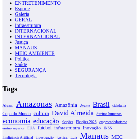
ENTRETENIMENTO
Esporte
Galeria
GERAL
Infraestrutura
INTERNACIONAL
INTERNANCIONAL
Justiça
MANAUS
MEIO AMBIENTE
Política
Saúde
SEGURANÇA
Tecnologia
Tags
Amazonas
Brasil
Amazônia
Aleam
cidadania
Avante
David Almeida
cultura
Copa do Mundo
direitos humanos
economia
educação
eleições
Eleições 2026
empreendedorismo
futebol
infraestrutura
Inovação
EUA
INSS
ensino superior
Manaus
MEC
justiça
Inteligência Artificial
investigação
Lula