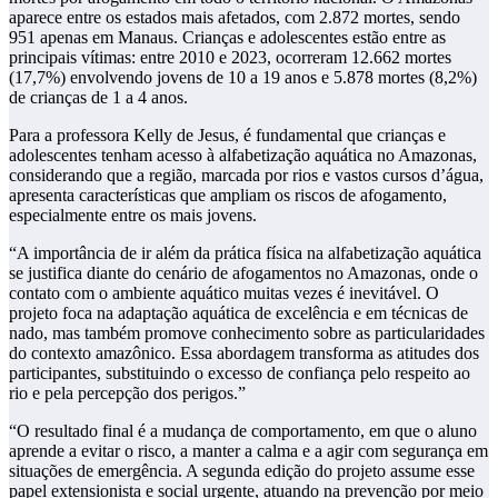
aparece entre os estados mais afetados, com 2.872 mortes, sendo
951 apenas em Manaus. Crianças e adolescentes estão entre as
principais vítimas: entre 2010 e 2023, ocorreram 12.662 mortes
(17,7%) envolvendo jovens de 10 a 19 anos e 5.878 mortes (8,2%)
de crianças de 1 a 4 anos.
Para a professora Kelly de Jesus, é fundamental que crianças e
adolescentes tenham acesso à alfabetização aquática no Amazonas,
considerando que a região, marcada por rios e vastos cursos d’água,
apresenta características que ampliam os riscos de afogamento,
especialmente entre os mais jovens.
“A importância de ir além da prática física na alfabetização aquática
se justifica diante do cenário de afogamentos no Amazonas, onde o
contato com o ambiente aquático muitas vezes é inevitável. O
projeto foca na adaptação aquática de excelência e em técnicas de
nado, mas também promove conhecimento sobre as particularidades
do contexto amazônico. Essa abordagem transforma as atitudes dos
participantes, substituindo o excesso de confiança pelo respeito ao
rio e pela percepção dos perigos.”
“O resultado final é a mudança de comportamento, em que o aluno
aprende a evitar o risco, a manter a calma e a agir com segurança em
situações de emergência. A segunda edição do projeto assume esse
papel extensionista e social urgente, atuando na prevenção por meio