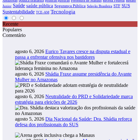
política brasileira
Amazonas
políticas públicas
Prefeitura de Manaus
Receita Federal
Renato
Saúde
SUS
saúde pública
Segurança Pública
STF
Junior
Seleção Brasileira
Tecnologia
Sustentabilidade
TCE-AM
Recente
Populares
Comentário
agosto 6, 2026
Eurico Tavares cresce na disputa estadual e
passa a enfrentar ofensiva nos bastidores
agosto 6, 2026
Shádia Fraxe assume presidência do Avante
Mulher no Amazonas
agosto 6, 2026
Neutralidade do PRD e Solidariedade marca
estratégia para eleições de 2026
agosto 5, 2026
Dia Nacional da Saúde: Dra. Shádia reforça
defesa dos profissionais do SUS