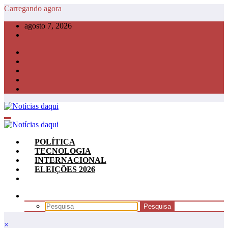
Pular
Carregando agora
para
agosto 7, 2026
o
conteúdo
POLÍTICA
TECNOLOGIA
INTERNACIONAL
ELEIÇÕES 2026
×