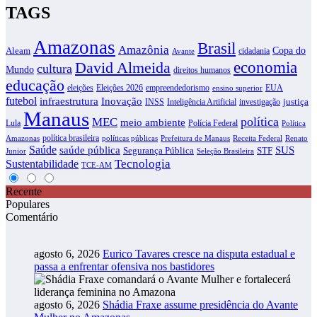
TAGS
Amazonas
Brasil
Amazônia
Copa do
Aleam
cidadania
Avante
David Almeida
economia
cultura
Mundo
direitos humanos
educação
eleições
Eleições 2026
empreendedorismo
EUA
ensino superior
futebol
infraestrutura
Inovação
justiça
INSS
Inteligência Artificial
investigação
Manaus
política
MEC
meio ambiente
Lula
Polícia Federal
Política
política brasileira
Amazonas
políticas públicas
Prefeitura de Manaus
Receita Federal
Renato
Saúde
SUS
saúde pública
Segurança Pública
STF
Junior
Seleção Brasileira
Tecnologia
Sustentabilidade
TCE-AM
Recente
Populares
Comentário
agosto 6, 2026
Eurico Tavares cresce na disputa estadual e
passa a enfrentar ofensiva nos bastidores
agosto 6, 2026
Shádia Fraxe assume presidência do Avante