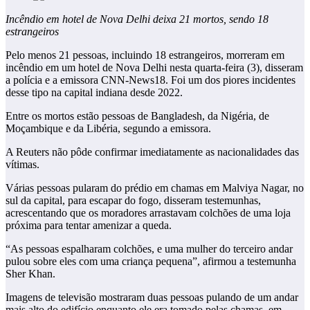
Incêndio em hotel de Nova Delhi deixa 21 mortos, sendo 18
estrangeiros
Pelo menos 21 pessoas, incluindo 18 estrangeiros, morreram em
incêndio em um hotel de Nova Delhi nesta quarta-feira (3), disseram
a polícia e a emissora CNN-News18. Foi um dos piores incidentes
desse tipo na capital indiana desde 2022.
Entre os mortos estão pessoas de Bangladesh, da Nigéria, de
Moçambique e da Libéria, segundo a emissora.
A Reuters não pôde confirmar imediatamente as nacionalidades das
vítimas.
Várias pessoas pularam do prédio em chamas em Malviya Nagar, no
sul da capital, para escapar do fogo, disseram testemunhas,
acrescentando que os moradores arrastavam colchões de uma loja
próxima para tentar amenizar a queda.
“As pessoas espalharam colchões, e uma mulher do terceiro andar
pulou sobre eles com uma criança pequena”, afirmou a testemunha
Sher Khan.
Imagens de televisão mostraram duas pessoas pulando de um andar
mais alto do edifício enquanto ele era tomado pelas chamas, em