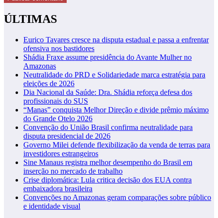
ÚLTIMAS
Eurico Tavares cresce na disputa estadual e passa a enfrentar
ofensiva nos bastidores
Shádia Fraxe assume presidência do Avante Mulher no
Amazonas
Neutralidade do PRD e Solidariedade marca estratégia para
eleições de 2026
Dia Nacional da Saúde: Dra. Shádia reforça defesa dos
profissionais do SUS
“Manas” conquista Melhor Direção e divide prêmio máximo
do Grande Otelo 2026
Convenção do União Brasil confirma neutralidade para
disputa presidencial de 2026
Governo Milei defende flexibilização da venda de terras para
investidores estrangeiros
Sine Manaus registra melhor desempenho do Brasil em
inserção no mercado de trabalho
Crise diplomática: Lula critica decisão dos EUA contra
embaixadora brasileira
Convenções no Amazonas geram comparações sobre público
e identidade visual