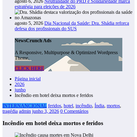
agosto 6, 2026
Neutralidade do PRD e Solidariedade marca
estratégia para eleições de 2026
agosto 5, 2026
Dia Nacional da Saúde: Dra. Shádia reforça
defesa dos profissionais do SUS
NewsCrunch Ads
A Responsive, Multipurpose & Optimized Wordpress
Theme.
CLICK HERE
Página inicial
2026
junho
Incêndio em hotel deixa mortos e feridos
INTERNANCIONAL
feridos
,
hotel
,
incêndio
,
Índia
,
mortos
,
tragédia
admin
junho 3, 2026
0 Comentários
Incêndio em hotel deixa mortos e feridos