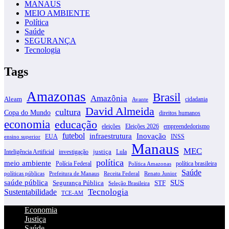
MANAUS
MEIO AMBIENTE
Política
Saúde
SEGURANÇA
Tecnologia
Tags
Amazonas
Brasil
Amazônia
Aleam
cidadania
Avante
David Almeida
cultura
Copa do Mundo
direitos humanos
economia
educação
eleições
Eleições 2026
empreendedorismo
futebol
infraestrutura
Inovação
EUA
INSS
ensino superior
Manaus
MEC
justiça
Inteligência Artificial
investigação
Lula
política
meio ambiente
Polícia Federal
política brasileira
Política Amazonas
Saúde
políticas públicas
Prefeitura de Manaus
Receita Federal
Renato Junior
SUS
saúde pública
Segurança Pública
STF
Seleção Brasileira
Tecnologia
Sustentabilidade
TCE-AM
Economia
Justiça
Saúde