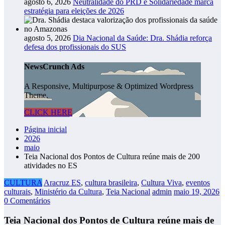
agosto 6, 2026
Neutralidade do PRD e Solidariedade marca
estratégia para eleições de 2026
agosto 5, 2026
Dia Nacional da Saúde: Dra. Shádia reforça
defesa dos profissionais do SUS
NewsCrunch Ads
A Responsive, Multipurpose & Optimized Wordpress
Theme.
CLICK HERE
Página inicial
2026
maio
Teia Nacional dos Pontos de Cultura reúne mais de 200
atividades no ES
CULTURA
Aracruz ES
,
cultura brasileira
,
Cultura Viva
,
eventos
culturais
,
Ministério da Cultura
,
Teia Nacional
admin
maio 19, 2026
0 Comentários
Teia Nacional dos Pontos de Cultura reúne mais de