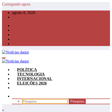
Pular
Carregando agora
para
agosto 8, 2026
o
conteúdo
POLÍTICA
TECNOLOGIA
INTERNACIONAL
ELEIÇÕES 2026
×