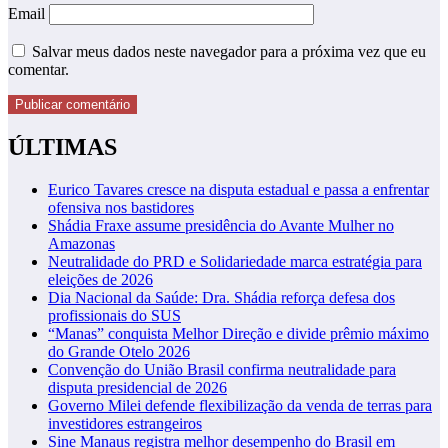
Email
Salvar meus dados neste navegador para a próxima vez que eu
comentar.
ÚLTIMAS
Eurico Tavares cresce na disputa estadual e passa a enfrentar
ofensiva nos bastidores
Shádia Fraxe assume presidência do Avante Mulher no
Amazonas
Neutralidade do PRD e Solidariedade marca estratégia para
eleições de 2026
Dia Nacional da Saúde: Dra. Shádia reforça defesa dos
profissionais do SUS
“Manas” conquista Melhor Direção e divide prêmio máximo
do Grande Otelo 2026
Convenção do União Brasil confirma neutralidade para
disputa presidencial de 2026
Governo Milei defende flexibilização da venda de terras para
investidores estrangeiros
Sine Manaus registra melhor desempenho do Brasil em