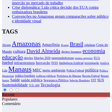
inserção no mercado de trabalho
Crise diplomática: Lula critica decisão dos EUA contra
embaixadora brasileira
Convenções no Amazonas geram comparações sobre público
e identidade visual
TAGS
Amazonas
Brasil
Amazônia
Copa do
Aleam
cidadania
Avante
David Almeida
economia
cultura
Mundo
direitos humanos
educação
eleições
Eleições 2026
empreendedorismo
EUA
ensino superior
futebol
infraestrutura
Inovação
justiça
INSS
Inteligência Artificial
investigação
Manaus
política
MEC
meio ambiente
Lula
Polícia Federal
Política
política brasileira
Amazonas
políticas públicas
Prefeitura de Manaus
Receita Federal
Renato
Saúde
SUS
saúde pública
Segurança Pública
STF
Junior
Seleção Brasileira
Tecnologia
Sustentabilidade
TCE-AM
Recente
Populares
Comentário