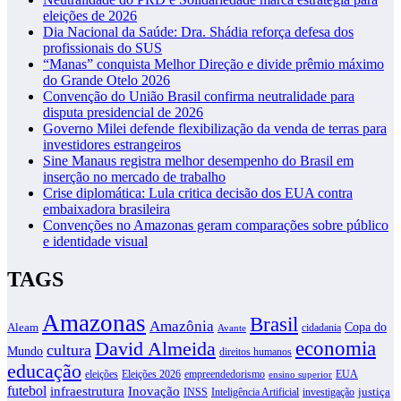
eleições de 2026
Dia Nacional da Saúde: Dra. Shádia reforça defesa dos
profissionais do SUS
“Manas” conquista Melhor Direção e divide prêmio máximo
do Grande Otelo 2026
Convenção do União Brasil confirma neutralidade para
disputa presidencial de 2026
Governo Milei defende flexibilização da venda de terras para
investidores estrangeiros
Sine Manaus registra melhor desempenho do Brasil em
inserção no mercado de trabalho
Crise diplomática: Lula critica decisão dos EUA contra
embaixadora brasileira
Convenções no Amazonas geram comparações sobre público
e identidade visual
TAGS
Amazonas
Brasil
Amazônia
Copa do
Aleam
cidadania
Avante
David Almeida
economia
cultura
Mundo
direitos humanos
educação
eleições
Eleições 2026
empreendedorismo
EUA
ensino superior
futebol
infraestrutura
Inovação
justiça
INSS
Inteligência Artificial
investigação