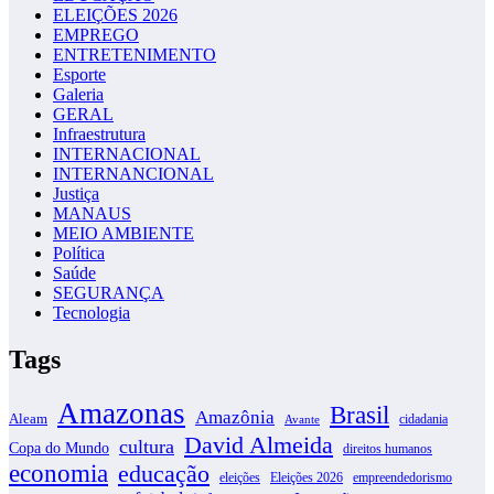
ELEIÇÕES 2026
EMPREGO
ENTRETENIMENTO
Esporte
Galeria
GERAL
Infraestrutura
INTERNACIONAL
INTERNANCIONAL
Justiça
MANAUS
MEIO AMBIENTE
Política
Saúde
SEGURANÇA
Tecnologia
Tags
Amazonas
Brasil
Amazônia
Aleam
cidadania
Avante
David Almeida
cultura
Copa do Mundo
direitos humanos
economia
educação
eleições
Eleições 2026
empreendedorismo