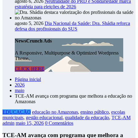
agosto 6, 2026
Neutralidade do PRD e Solidariedade marca
estratégia para eleições de 2026
agosto 5, 2026
Dia Nacional da Saúde: Dra. Shádia reforça
defesa dos profissionais do SUS
NewsCrunch Ads
A Responsive, Multipurpose & Optimized Wordpress
Theme.
CLICK HERE
Página inicial
2026
maio
TCE-AM avança com programa que melhora a educação no
Amazonas
EDUCAÇÃO
educação no Amazonas
,
ensino público
,
escolas
municipais
,
gestão educacional
,
qualidade da educação
,
TCE-AM
admin
maio 15, 2026
0 Comentários
TCE-AM avança com programa que melhora a