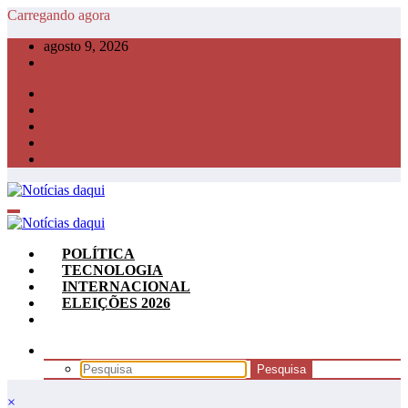
Pular
Carregando agora
para
agosto 9, 2026
o
conteúdo
POLÍTICA
TECNOLOGIA
INTERNACIONAL
ELEIÇÕES 2026
×