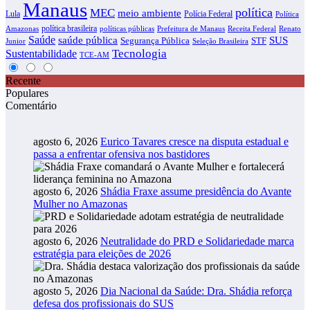
Manaus
política
MEC
meio ambiente
Lula
Polícia Federal
Política
política brasileira
Amazonas
políticas públicas
Prefeitura de Manaus
Receita Federal
Renato
Saúde
SUS
saúde pública
Segurança Pública
STF
Junior
Seleção Brasileira
Tecnologia
Sustentabilidade
TCE-AM
Recente
Populares
Comentário
agosto 6, 2026
Eurico Tavares cresce na disputa estadual e
passa a enfrentar ofensiva nos bastidores
agosto 6, 2026
Shádia Fraxe assume presidência do Avante
Mulher no Amazonas
agosto 6, 2026
Neutralidade do PRD e Solidariedade marca
estratégia para eleições de 2026
agosto 5, 2026
Dia Nacional da Saúde: Dra. Shádia reforça
defesa dos profissionais do SUS