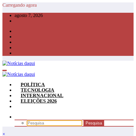
Pular
Carregando agora
para
agosto 7, 2026
o
conteúdo
POLÍTICA
TECNOLOGIA
INTERNACIONAL
ELEIÇÕES 2026
×