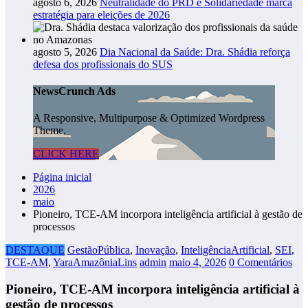
agosto 6, 2026
Neutralidade do PRD e Solidariedade marca
estratégia para eleições de 2026
agosto 5, 2026
Dia Nacional da Saúde: Dra. Shádia reforça
defesa dos profissionais do SUS
NewsCrunch Ads
A Responsive, Multipurpose & Optimized Wordpress
Theme.
CLICK HERE
Página inicial
2026
maio
Pioneiro, TCE-AM incorpora inteligência artificial à gestão de
processos
DESTAQUE
GestãoPública
,
Inovação
,
InteligênciaArtificial
,
SEI
,
TCE-AM
,
YaraAmazôniaLins
admin
maio 4, 2026
0 Comentários
Pioneiro, TCE-AM incorpora inteligência artificial à
gestão de processos