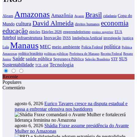
Amazonas
Brasil
Amazônia
Copa do
Aleam
cidadania
Avante
David Almeida
economia
cultura
Mundo
direitos humanos
educação
eleições
Eleições 2026
empreendedorismo
EUA
ensino superior
futebol
infraestrutura
Inovação
justiça
INSS
Inteligência Artificial
investigação
Manaus
política
MEC
meio ambiente
Lula
Polícia Federal
Política
política brasileira
Amazonas
políticas públicas
Prefeitura de Manaus
Receita Federal
Renato
Saúde
SUS
saúde pública
Segurança Pública
STF
Junior
Seleção Brasileira
Tecnologia
Sustentabilidade
TCE-AM
Recente
Populares
Comentário
agosto 6, 2026
Eurico Tavares cresce na disputa estadual e
passa a enfrentar ofensiva nos bastidores
agosto 6, 2026
Shádia Fraxe assume presidência do Avante
Mulher no Amazonas