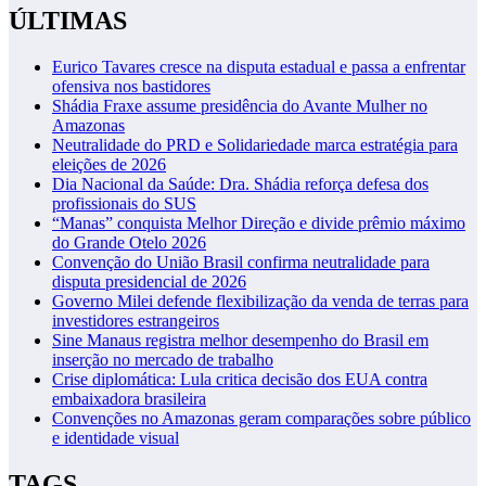
ÚLTIMAS
Eurico Tavares cresce na disputa estadual e passa a enfrentar
ofensiva nos bastidores
Shádia Fraxe assume presidência do Avante Mulher no
Amazonas
Neutralidade do PRD e Solidariedade marca estratégia para
eleições de 2026
Dia Nacional da Saúde: Dra. Shádia reforça defesa dos
profissionais do SUS
“Manas” conquista Melhor Direção e divide prêmio máximo
do Grande Otelo 2026
Convenção do União Brasil confirma neutralidade para
disputa presidencial de 2026
Governo Milei defende flexibilização da venda de terras para
investidores estrangeiros
Sine Manaus registra melhor desempenho do Brasil em
inserção no mercado de trabalho
Crise diplomática: Lula critica decisão dos EUA contra
embaixadora brasileira
Convenções no Amazonas geram comparações sobre público
e identidade visual
TAGS