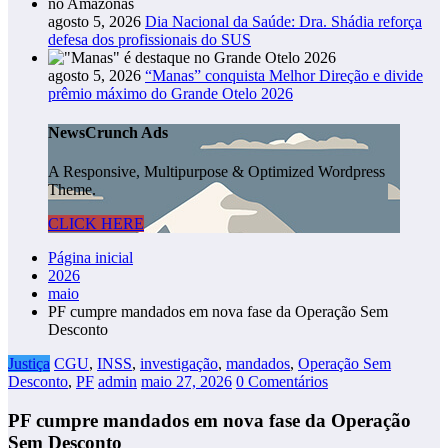
agosto 5, 2026
Dia Nacional da Saúde: Dra. Shádia reforça
defesa dos profissionais do SUS
agosto 5, 2026
“Manas” conquista Melhor Direção e divide
prêmio máximo do Grande Otelo 2026
NewsCrunch Ads
A Responsive, Multipurpose & Optimized Wordpress
Theme.
CLICK HERE
Página inicial
2026
maio
PF cumpre mandados em nova fase da Operação Sem
Desconto
Justiça
CGU
,
INSS
,
investigação
,
mandados
,
Operação Sem
Desconto
,
PF
admin
maio 27, 2026
0 Comentários
PF cumpre mandados em nova fase da Operação
Sem Desconto