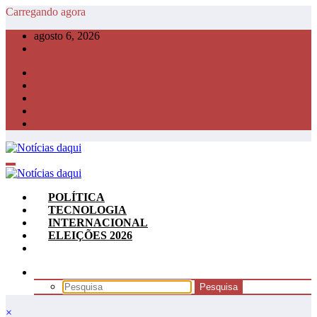
Pular
Carregando agora
para
agosto 6, 2026
o
conteúdo
POLÍTICA
TECNOLOGIA
INTERNACIONAL
ELEIÇÕES 2026
×