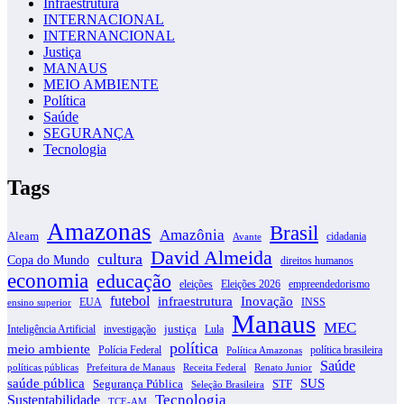
Infraestrutura
INTERNACIONAL
INTERNANCIONAL
Justiça
MANAUS
MEIO AMBIENTE
Política
Saúde
SEGURANÇA
Tecnologia
Tags
Amazonas
Brasil
Amazônia
Aleam
cidadania
Avante
David Almeida
cultura
Copa do Mundo
direitos humanos
economia
educação
eleições
Eleições 2026
empreendedorismo
futebol
infraestrutura
Inovação
EUA
INSS
ensino superior
Manaus
MEC
justiça
Inteligência Artificial
investigação
Lula
política
meio ambiente
Polícia Federal
política brasileira
Política Amazonas
Saúde
políticas públicas
Prefeitura de Manaus
Receita Federal
Renato Junior
SUS
saúde pública
Segurança Pública
STF
Seleção Brasileira
Tecnologia
Sustentabilidade
TCE-AM