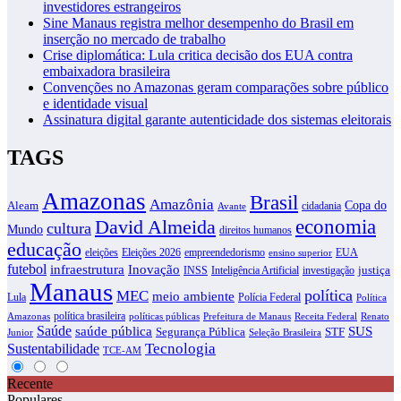
investidores estrangeiros
Sine Manaus registra melhor desempenho do Brasil em
inserção no mercado de trabalho
Crise diplomática: Lula critica decisão dos EUA contra
embaixadora brasileira
Convenções no Amazonas geram comparações sobre público
e identidade visual
Assinatura digital garante autenticidade dos sistemas eleitorais
TAGS
Amazonas
Brasil
Amazônia
Copa do
Aleam
cidadania
Avante
David Almeida
economia
cultura
Mundo
direitos humanos
educação
eleições
Eleições 2026
empreendedorismo
EUA
ensino superior
futebol
infraestrutura
Inovação
justiça
INSS
Inteligência Artificial
investigação
Manaus
política
MEC
meio ambiente
Lula
Polícia Federal
Política
política brasileira
Amazonas
políticas públicas
Prefeitura de Manaus
Receita Federal
Renato
Saúde
SUS
saúde pública
Segurança Pública
STF
Junior
Seleção Brasileira
Tecnologia
Sustentabilidade
TCE-AM
Recente
Populares