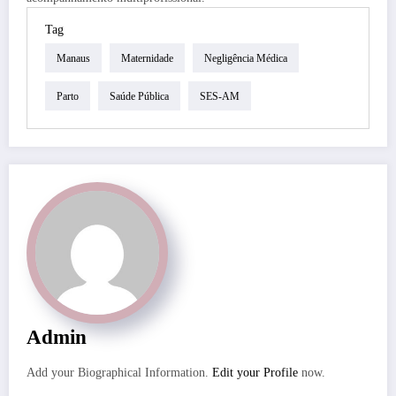
Tag
Manaus
Maternidade
Negligência Médica
Parto
Saúde Pública
SES-AM
Admin
Add your Biographical Information.
Edit your Profile
now.