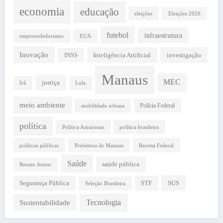
economia
educação
eleições
Eleições 2026
futebol
infraestrutura
EUA
empreendedorismo
Inovação
INSS
Inteligência Artificial
investigação
Manaus
MEC
justiça
Irã
Lula
meio ambiente
Polícia Federal
mobilidade urbana
política
Política Amazonas
política brasileira
políticas públicas
Receita Federal
Prefeitura de Manaus
Saúde
saúde pública
Renato Junior
STF
SUS
Segurança Pública
Seleção Brasileira
Tecnologia
Sustentabilidade