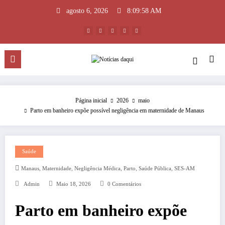
Pular
agosto 6, 2026
8:09:59 AM
para
o
conteúdo
Página inicial
2026
maio
Parto em banheiro expõe possível negligência em maternidade de Manaus
Saúde
,
,
,
,
,
Manaus
Maternidade
Negligência Médica
Parto
Saúde Pública
SES-AM
Admin
Maio 18, 2026
0 Comentários
Parto em banheiro expõe