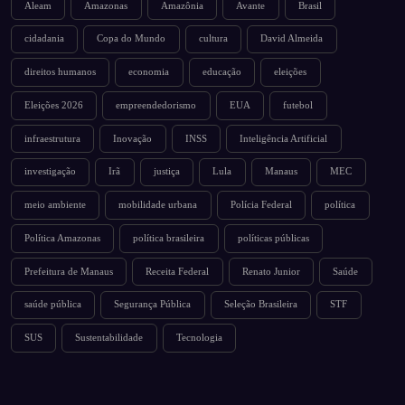
Aleam
Amazonas
Amazônia
Avante
Brasil
cidadania
Copa do Mundo
cultura
David Almeida
direitos humanos
economia
educação
eleições
Eleições 2026
empreendedorismo
EUA
futebol
infraestrutura
Inovação
INSS
Inteligência Artificial
investigação
Irã
justiça
Lula
Manaus
MEC
meio ambiente
mobilidade urbana
Polícia Federal
política
Política Amazonas
política brasileira
políticas públicas
Prefeitura de Manaus
Receita Federal
Renato Junior
Saúde
saúde pública
Segurança Pública
Seleção Brasileira
STF
SUS
Sustentabilidade
Tecnologia