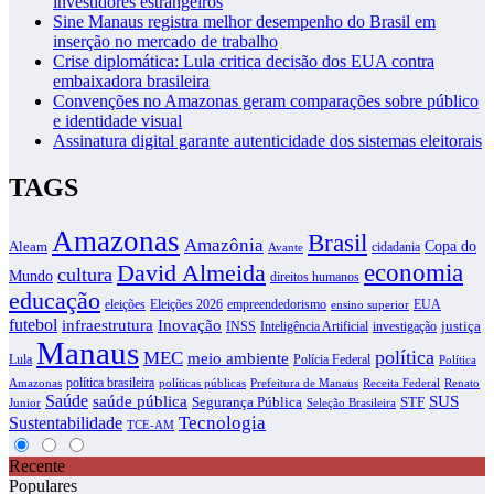
investidores estrangeiros
Sine Manaus registra melhor desempenho do Brasil em
inserção no mercado de trabalho
Crise diplomática: Lula critica decisão dos EUA contra
embaixadora brasileira
Convenções no Amazonas geram comparações sobre público
e identidade visual
Assinatura digital garante autenticidade dos sistemas eleitorais
TAGS
Amazonas
Brasil
Amazônia
Copa do
Aleam
cidadania
Avante
David Almeida
economia
cultura
Mundo
direitos humanos
educação
eleições
Eleições 2026
empreendedorismo
EUA
ensino superior
futebol
infraestrutura
Inovação
justiça
INSS
Inteligência Artificial
investigação
Manaus
política
MEC
meio ambiente
Lula
Polícia Federal
Política
política brasileira
Amazonas
políticas públicas
Prefeitura de Manaus
Receita Federal
Renato
Saúde
SUS
saúde pública
Segurança Pública
STF
Junior
Seleção Brasileira
Tecnologia
Sustentabilidade
TCE-AM
Recente
Populares