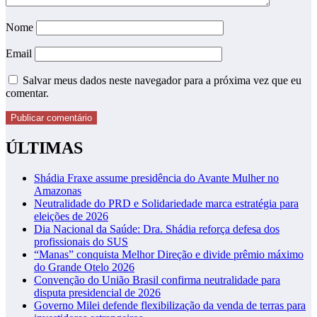
Nome
Email
Salvar meus dados neste navegador para a próxima vez que eu
comentar.
ÚLTIMAS
Shádia Fraxe assume presidência do Avante Mulher no
Amazonas
Neutralidade do PRD e Solidariedade marca estratégia para
eleições de 2026
Dia Nacional da Saúde: Dra. Shádia reforça defesa dos
profissionais do SUS
“Manas” conquista Melhor Direção e divide prêmio máximo
do Grande Otelo 2026
Convenção do União Brasil confirma neutralidade para
disputa presidencial de 2026
Governo Milei defende flexibilização da venda de terras para