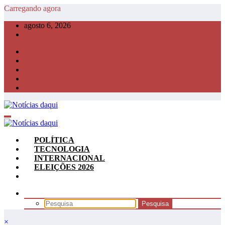
Pular
Carregando agora
para
agosto 6, 2026
o
conteúdo
POLÍTICA
TECNOLOGIA
INTERNACIONAL
ELEIÇÕES 2026
×