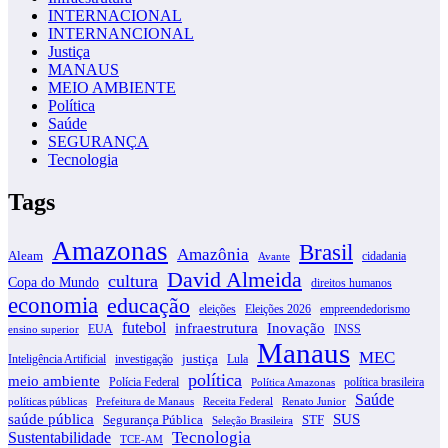
INTERNACIONAL
INTERNANCIONAL
Justiça
MANAUS
MEIO AMBIENTE
Política
Saúde
SEGURANÇA
Tecnologia
Tags
Amazonas
Brasil
Amazônia
Aleam
cidadania
Avante
David Almeida
cultura
Copa do Mundo
direitos humanos
economia
educação
eleições
Eleições 2026
empreendedorismo
futebol
infraestrutura
Inovação
EUA
INSS
ensino superior
Manaus
MEC
justiça
Inteligência Artificial
investigação
Lula
política
meio ambiente
Polícia Federal
política brasileira
Política Amazonas
Saúde
políticas públicas
Prefeitura de Manaus
Receita Federal
Renato Junior
SUS
saúde pública
Segurança Pública
STF
Seleção Brasileira
Tecnologia
Sustentabilidade
TCE-AM