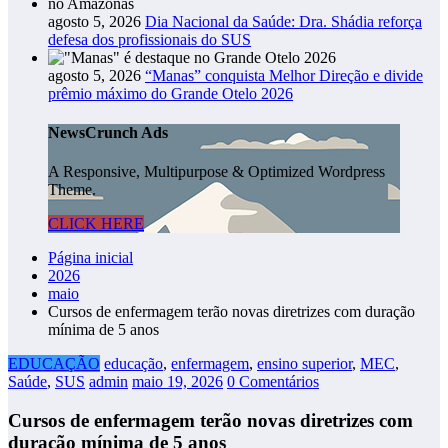
agosto 5, 2026
Dia Nacional da Saúde: Dra. Shádia reforça
defesa dos profissionais do SUS
agosto 5, 2026
“Manas” conquista Melhor Direção e divide
prêmio máximo do Grande Otelo 2026
NewsCrunch Ads
A Responsive, Multipurpose & Optimized Wordpress
Theme.
CLICK HERE
Página inicial
2026
maio
Cursos de enfermagem terão novas diretrizes com duração
mínima de 5 anos
EDUCAÇÃO
educação
,
enfermagem
,
ensino superior
,
MEC
,
Saúde
,
SUS
admin
maio 19, 2026
0 Comentários
Cursos de enfermagem terão novas diretrizes com
duração mínima de 5 anos