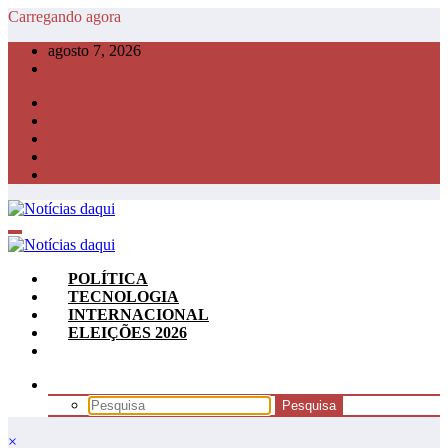
Pular
Carregando agora
para
agosto 7, 2026
o
conteúdo
POLÍTICA
TECNOLOGIA
INTERNACIONAL
ELEIÇÕES 2026
×