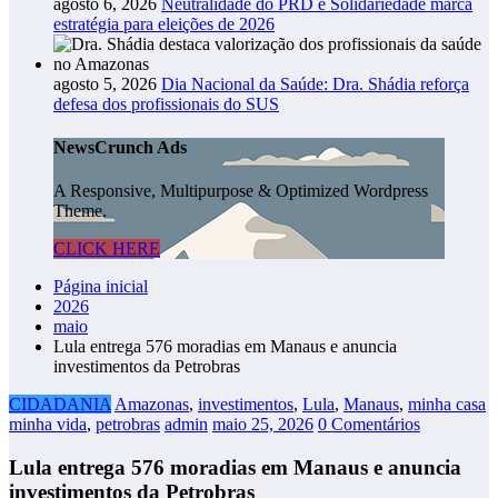
agosto 6, 2026
Neutralidade do PRD e Solidariedade marca
estratégia para eleições de 2026
agosto 5, 2026
Dia Nacional da Saúde: Dra. Shádia reforça
defesa dos profissionais do SUS
NewsCrunch Ads
A Responsive, Multipurpose & Optimized Wordpress
Theme.
CLICK HERE
Página inicial
2026
maio
Lula entrega 576 moradias em Manaus e anuncia
investimentos da Petrobras
CIDADANIA
Amazonas
,
investimentos
,
Lula
,
Manaus
,
minha casa
minha vida
,
petrobras
admin
maio 25, 2026
0 Comentários
Lula entrega 576 moradias em Manaus e anuncia
investimentos da Petrobras