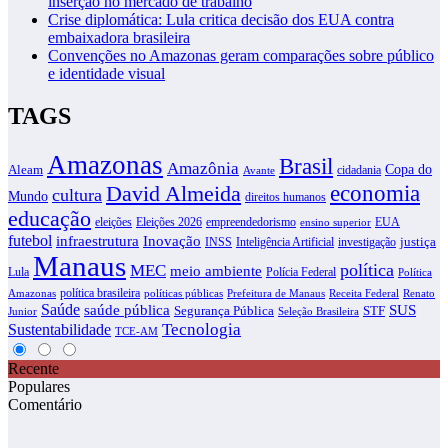
inserção no mercado de trabalho
Crise diplomática: Lula critica decisão dos EUA contra
embaixadora brasileira
Convenções no Amazonas geram comparações sobre público
e identidade visual
TAGS
Amazonas
Brasil
Amazônia
Copa do
Aleam
cidadania
Avante
David Almeida
economia
cultura
Mundo
direitos humanos
educação
eleições
Eleições 2026
empreendedorismo
EUA
ensino superior
futebol
infraestrutura
Inovação
justiça
INSS
Inteligência Artificial
investigação
Manaus
política
MEC
meio ambiente
Lula
Polícia Federal
Política
política brasileira
Amazonas
políticas públicas
Prefeitura de Manaus
Receita Federal
Renato
Saúde
SUS
saúde pública
Segurança Pública
STF
Junior
Seleção Brasileira
Tecnologia
Sustentabilidade
TCE-AM
Recente
Populares
Comentário