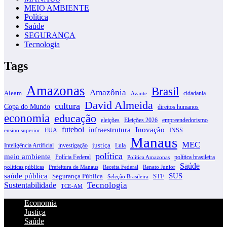
MEIO AMBIENTE
Política
Saúde
SEGURANÇA
Tecnologia
Tags
Amazonas
Brasil
Amazônia
Aleam
cidadania
Avante
David Almeida
cultura
Copa do Mundo
direitos humanos
economia
educação
eleições
Eleições 2026
empreendedorismo
futebol
infraestrutura
Inovação
EUA
INSS
ensino superior
Manaus
MEC
justiça
Inteligência Artificial
investigação
Lula
política
meio ambiente
Polícia Federal
política brasileira
Política Amazonas
Saúde
políticas públicas
Prefeitura de Manaus
Receita Federal
Renato Junior
SUS
saúde pública
Segurança Pública
STF
Seleção Brasileira
Tecnologia
Sustentabilidade
TCE-AM
Economia
Justiça
Saúde