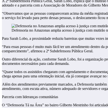
A 2ª Subdefensora Pública Geral, Sarah Lobo, explica que o mutirão 
adotado e a parceria com a Associação de Moradores do Gilberto Me
“Observamos que as pessoas compareceram acima da média registrada 
o serviço foi levado para perto dessas pessoas, o deslocamento ficou m
Defensoria no Amazonas amplia acesso à justiça com mutirão n
Para Sarah Lobo, a proximidade reduziu barreiras que muitas vezes im
“Para essas pessoas é muito mais fácil ter um atendimento dentro da 
comparecimento”, afirmou a 2ª Subdefensora Pública Geral.
Outro diferencial da ação, conforme Sarah Lobo, foi a organização p
documentos necessários para cada demanda.
“Quase todos os assistidos chegaram com agendamento e documentação
chega apenas para uma orientação inicial, ela já consegue avançar no
Além dos atendimentos previamente marcados, a Defensoria também ac
atendimento, com escuta ativa, número adequado de servidores e orga
Parceria com lideranças comunitárias
O “Defensoria Tá na Área” no bairro Gilberto Mestrinho foi articula