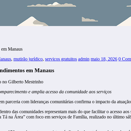
os em Manaus
anaus
,
mutirão jurídico
,
serviços gratuitos
admin
maio 18, 2026
0 Come
tendimentos em Manaus
comparecimento e amplia acesso da comunidade aos serviços
m parceria com lideranças comunitárias confirma o impacto da atuação 
tro das comunidades representam mais do que facilitar o acesso aos s
ria Tá na Área” com foco em serviços de Família, realizado no último s