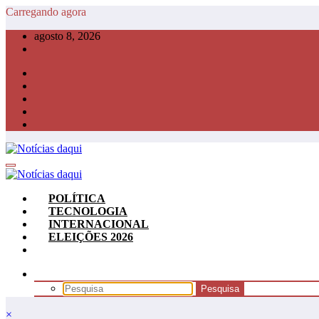
Pular
Carregando agora
para
agosto 8, 2026
o
conteúdo
POLÍTICA
TECNOLOGIA
INTERNACIONAL
ELEIÇÕES 2026
×