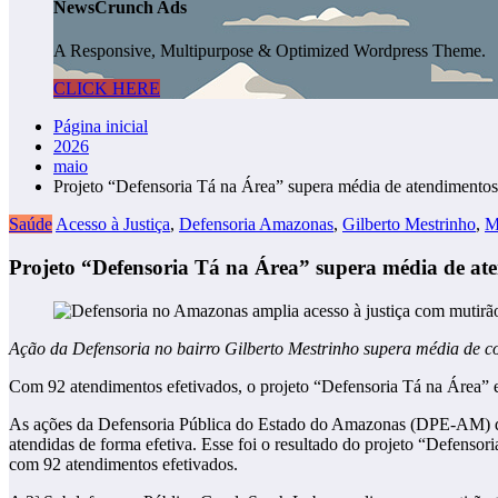
NewsCrunch Ads
A Responsive, Multipurpose & Optimized Wordpress Theme.
CLICK HERE
Página inicial
2026
maio
Projeto “Defensoria Tá na Área” supera média de atendiment
Saúde
Acesso à Justiça
,
Defensoria Amazonas
,
Gilberto Mestrinho
,
M
Projeto “Defensoria Tá na Área” supera média de a
Ação da Defensoria no bairro Gilberto Mestrinho supera média de 
Com 92 atendimentos efetivados, o projeto “Defensoria Tá na Área” e
As ações da Defensoria Pública do Estado do Amazonas (DPE-AM) den
atendidas de forma efetiva. Esse foi o resultado do projeto “Defenso
com 92 atendimentos efetivados.