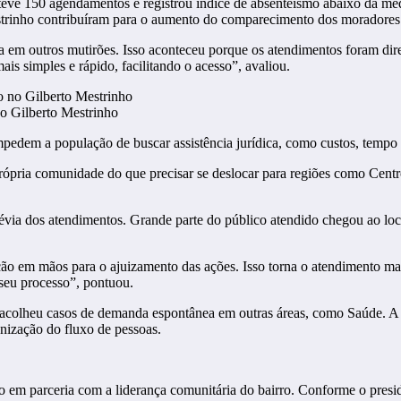
teve 150 agendamentos e registrou índice de absenteísmo abaixo da méd
strinho contribuíram para o aumento do comparecimento dos moradores
em outros mutirões. Isso aconteceu porque os atendimentos foram dire
ais simples e rápido, facilitando o acesso”, avaliou.
o Gilberto Mestrinho
pedem a população de buscar assistência jurídica, como custos, tempo d
própria comunidade do que precisar se deslocar para regiões como Centr
révia dos atendimentos. Grande parte do público atendido chegou ao lo
 em mãos para o ajuizamento das ações. Isso torna o atendimento mais 
 seu processo”, pontuou.
olheu casos de demanda espontânea em outras áreas, como Saúde. A est
nização do fluxo de pessoas.
do em parceria com a liderança comunitária do bairro. Conforme o pres