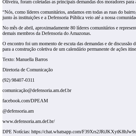
Oliveira, foram coletadas as principais demandas dos moradores para
“Nós, como líderes comunitários, andamos em todas as ruas do bairr
junto às instituições e a Defensoria Pública veio até a nossa comuni
No mês de abril, aproximadamente 80 líderes comunitários e represen
demais membros da Defensoria do Amazonas.
O encontro foi um momento de escuta das demandas e de discussão de e
para a construção coletiva de um calendário permanente de ações itin
Texto: Manuella Barros
Diretoria de Comunicação
(92) 98407-0311
comunicação@defensoria.am.def.br
facebook.com/DPEAM
@defensoria.am
www.defensoria.am.def.br/
DPE Notícias: https://chat.whatsapp.com/F39Xrs2JRiJKXytK8hJw9