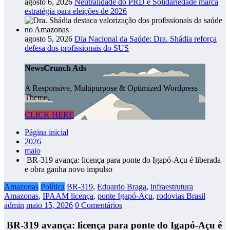
agosto 6, 2026
Neutralidade do PRD e Solidariedade marca
estratégia para eleições de 2026
agosto 5, 2026
Dia Nacional da Saúde: Dra. Shádia reforça
defesa dos profissionais do SUS
NewsCrunch Ads
A Responsive, Multipurpose & Optimized Wordpress
Theme.
CLICK HERE
Página inicial
2026
maio
BR-319 avança: licença para ponte do Igapó-Açu é liberada
e obra ganha novo impulso
Amazonas
Política
BR-319
,
Eduardo Braga
,
infraestrutura
Amazonas
,
IPAAM licença
,
ponte Igapó-Açu
,
rodovias Brasil
admin
maio 15, 2026
0 Comentários
BR-319 avança: licença para ponte do Igapó-Açu é