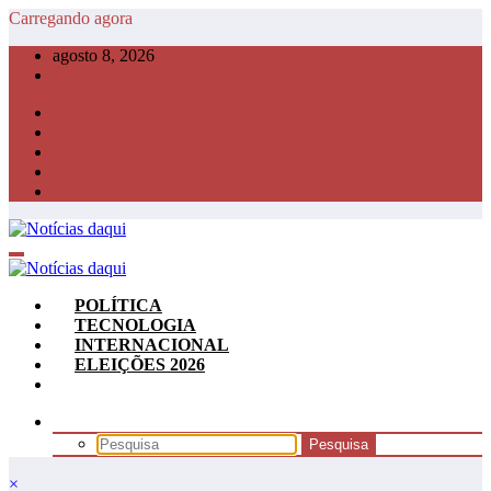
Pular
Carregando agora
para
agosto 8, 2026
o
conteúdo
POLÍTICA
TECNOLOGIA
INTERNACIONAL
ELEIÇÕES 2026
×