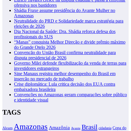
ofensiva nos bastidores
Shádia Fraxe assume presidência do Avante Mulher no
Amazonas
Neutralidade do PRD e Solidariedade marca estratégia para
eleições de 2026
Dia Nacional da Saúde: Dra. Shádia reforça defesa dos
profissionais do SUS
“Manas” conquista Melhor Direção e divide prêmio máximo
do Grande Otelo 2026
Convenção do União Brasil confirma neutralidade para
disputa presidencial de 2026
Governo Milei defende flexibilização da venda de terras para
investidores estrangeiros
Sine Manaus registra melhor desempenho do Brasil em
inserção no mercado de trabalho
Crise diplomática: Lula critica decisão dos EUA contra
embaixadora brasileira
Convenções no Amazonas geram comparações sobre público
e identidade visual
TAGS
Amazonas
Brasil
Amazônia
Copa do
Aleam
cidadania
Avante