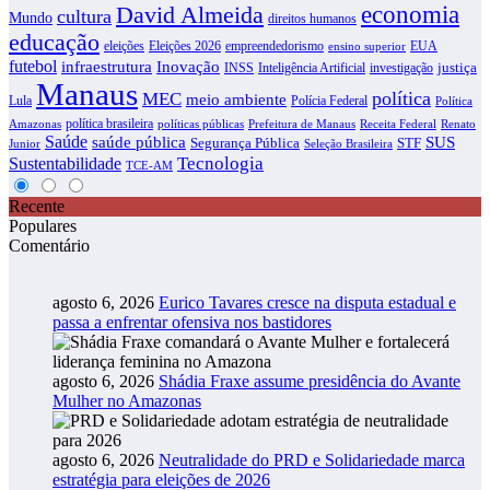
David Almeida
economia
cultura
Mundo
direitos humanos
educação
eleições
Eleições 2026
empreendedorismo
EUA
ensino superior
futebol
infraestrutura
Inovação
justiça
INSS
Inteligência Artificial
investigação
Manaus
política
MEC
meio ambiente
Lula
Polícia Federal
Política
política brasileira
Amazonas
políticas públicas
Prefeitura de Manaus
Receita Federal
Renato
Saúde
SUS
saúde pública
Segurança Pública
STF
Junior
Seleção Brasileira
Tecnologia
Sustentabilidade
TCE-AM
Recente
Populares
Comentário
agosto 6, 2026
Eurico Tavares cresce na disputa estadual e
passa a enfrentar ofensiva nos bastidores
agosto 6, 2026
Shádia Fraxe assume presidência do Avante
Mulher no Amazonas
agosto 6, 2026
Neutralidade do PRD e Solidariedade marca
estratégia para eleições de 2026