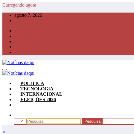
Pular
Carregando agora
para
agosto 7, 2026
o
conteúdo
POLÍTICA
TECNOLOGIA
INTERNACIONAL
ELEIÇÕES 2026
×