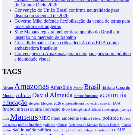
do Grande Otelo 2026
Convenção do União Brasil confirma neutralidade para
disputa presidencial de 2026
Governo Milei defende flexibilização da venda de terras para
investidores estrangeiros
Sine Manaus registra melhor desempenho do Brasil em
inserção no mercado de trabalho
Crise diplomática: Lula critica decisão dos EUA contra
embaixadora brasileira
Convenções no Amazonas geram comparações sobre público
e identidade visual
TAGS
Amazonas
Brasil
Amazônia
Copa do
Aleam
cidadania
Avante
David Almeida
economia
cultura
Mundo
direitos humanos
educação
eleições
Eleições 2026
empreendedorismo
EUA
ensino superior
futebol
infraestrutura
Inovação
justiça
INSS
Inteligência Artificial
investigação
Manaus
política
MEC
meio ambiente
Lula
Polícia Federal
Política
política brasileira
Amazonas
políticas públicas
Prefeitura de Manaus
Receita Federal
Renato
Saúde
SUS
saúde pública
Segurança Pública
STF
Junior
Seleção Brasileira