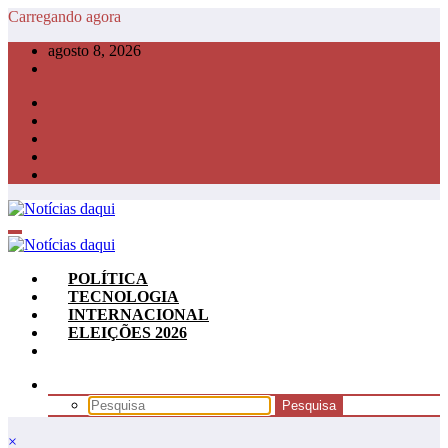
Pular
Carregando agora
para
agosto 8, 2026
o
conteúdo
POLÍTICA
TECNOLOGIA
INTERNACIONAL
ELEIÇÕES 2026
×