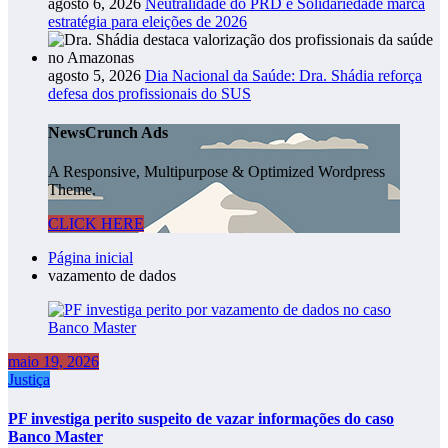
agosto 6, 2026
Neutralidade do PRD e Solidariedade marca
estratégia para eleições de 2026
agosto 5, 2026
Dia Nacional da Saúde: Dra. Shádia reforça
defesa dos profissionais do SUS
NewsCrunch Ads
A Responsive, Multipurpose & Optimized Wordpress
Theme.
CLICK HERE
Página inicial
vazamento de dados
maio 19, 2026
Justiça
PF investiga perito suspeito de vazar informações do caso
Banco Master