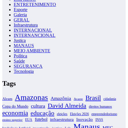
ENTRETENIMENTO
Esporte
Galeria
GERAL
Infraestrutura
INTERNACIONAL
INTERNANCIONAL
Justiça
MANAUS
MEIO AMBIENTE
Política
Saúde
SEGURANÇA
Tecnologia
Tags
Amazonas
Brasil
Amazônia
Aleam
cidadania
Avante
David Almeida
cultura
Copa do Mundo
direitos humanos
economia
educação
eleições
Eleições 2026
empreendedorismo
futebol
infraestrutura
Inovação
EUA
INSS
ensino superior
Manaus
MEC