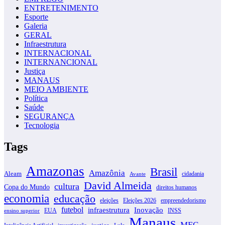
ENTRETENIMENTO
Esporte
Galeria
GERAL
Infraestrutura
INTERNACIONAL
INTERNANCIONAL
Justiça
MANAUS
MEIO AMBIENTE
Política
Saúde
SEGURANÇA
Tecnologia
Tags
Amazonas
Brasil
Amazônia
Aleam
cidadania
Avante
David Almeida
cultura
Copa do Mundo
direitos humanos
economia
educação
eleições
Eleições 2026
empreendedorismo
futebol
infraestrutura
Inovação
EUA
INSS
ensino superior
Manaus
MEC