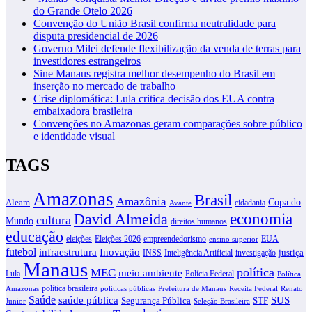
do Grande Otelo 2026
Convenção do União Brasil confirma neutralidade para
disputa presidencial de 2026
Governo Milei defende flexibilização da venda de terras para
investidores estrangeiros
Sine Manaus registra melhor desempenho do Brasil em
inserção no mercado de trabalho
Crise diplomática: Lula critica decisão dos EUA contra
embaixadora brasileira
Convenções no Amazonas geram comparações sobre público
e identidade visual
TAGS
Amazonas
Brasil
Amazônia
Copa do
Aleam
cidadania
Avante
David Almeida
economia
cultura
Mundo
direitos humanos
educação
eleições
Eleições 2026
empreendedorismo
EUA
ensino superior
futebol
infraestrutura
Inovação
justiça
INSS
Inteligência Artificial
investigação
Manaus
política
MEC
meio ambiente
Lula
Polícia Federal
Política
política brasileira
Amazonas
políticas públicas
Prefeitura de Manaus
Receita Federal
Renato
Saúde
SUS
saúde pública
Segurança Pública
STF
Junior
Seleção Brasileira