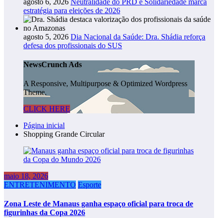
agosto 6, 2026
Neutralidade do PRD e Solidariedade marca
estratégia para eleições de 2026
agosto 5, 2026
Dia Nacional da Saúde: Dra. Shádia reforça
defesa dos profissionais do SUS
NewsCrunch Ads
A Responsive, Multipurpose & Optimized Wordpress
Theme.
CLICK HERE
Página inicial
Shopping Grande Circular
maio 18, 2026
ENTRETENIMENTO
Esporte
Zona Leste de Manaus ganha espaço oficial para troca de
figurinhas da Copa 2026