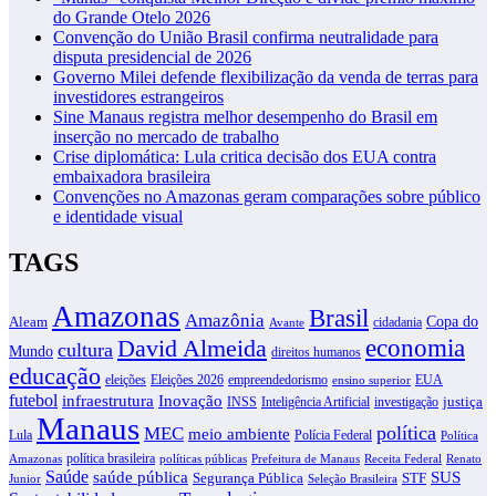
do Grande Otelo 2026
Convenção do União Brasil confirma neutralidade para
disputa presidencial de 2026
Governo Milei defende flexibilização da venda de terras para
investidores estrangeiros
Sine Manaus registra melhor desempenho do Brasil em
inserção no mercado de trabalho
Crise diplomática: Lula critica decisão dos EUA contra
embaixadora brasileira
Convenções no Amazonas geram comparações sobre público
e identidade visual
TAGS
Amazonas
Brasil
Amazônia
Copa do
Aleam
cidadania
Avante
David Almeida
economia
cultura
Mundo
direitos humanos
educação
eleições
Eleições 2026
empreendedorismo
EUA
ensino superior
futebol
infraestrutura
Inovação
justiça
INSS
Inteligência Artificial
investigação
Manaus
política
MEC
meio ambiente
Lula
Polícia Federal
Política
política brasileira
Amazonas
políticas públicas
Prefeitura de Manaus
Receita Federal
Renato
Saúde
SUS
saúde pública
Segurança Pública
STF
Junior
Seleção Brasileira