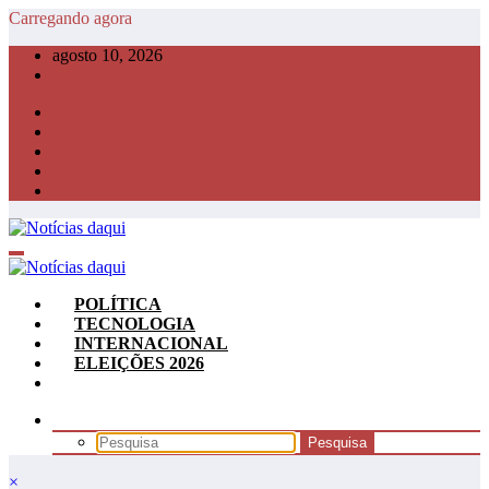
Pular
Carregando agora
para
agosto 10, 2026
o
conteúdo
POLÍTICA
TECNOLOGIA
INTERNACIONAL
ELEIÇÕES 2026
×