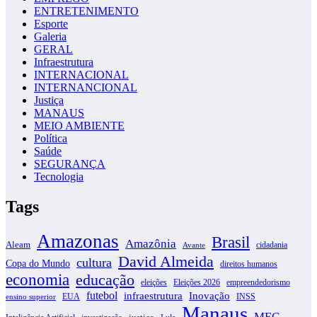
ENTRETENIMENTO
Esporte
Galeria
GERAL
Infraestrutura
INTERNACIONAL
INTERNANCIONAL
Justiça
MANAUS
MEIO AMBIENTE
Política
Saúde
SEGURANÇA
Tecnologia
Tags
Amazonas
Brasil
Amazônia
Aleam
cidadania
Avante
David Almeida
cultura
Copa do Mundo
direitos humanos
economia
educação
eleições
Eleições 2026
empreendedorismo
futebol
infraestrutura
Inovação
EUA
INSS
ensino superior
Manaus
MEC